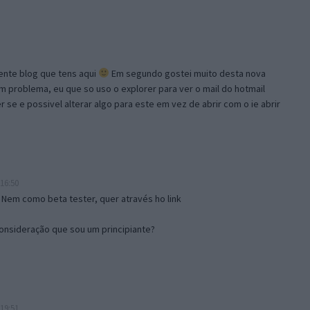
lente blog que tens aqui
Em segundo gostei muito desta nova
problema, eu que so uso o explorer para ver o mail do hotmail
se e possivel alterar algo para este em vez de abrir com o ie abrir
16:50
 Nem como beta tester, quer através ho link
onsideração que sou um principiante?
19:51