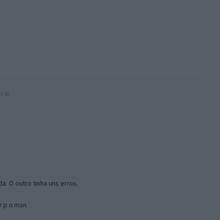
3:40
a. O outro tinha uns erros.
r p o msn.