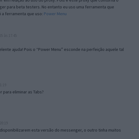
 em relação ao uso do proxy. Pois é este proxy que contorna o
ger para beta testers. No entanto eu uso uma ferramenta que
i a ferramenta que uso:
Power Menu
5 às 17:45
lente ajuda! Pois o “Power Menu” esconde na perfeição aquele tal
1:19
 para eliminar as Tabs?
20:19
disponibilizarem esta versão do messenger, o outro tinha muitos