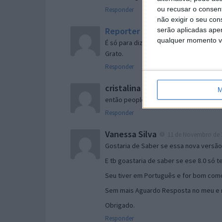
ou recusar o consen
Responder
não exigir o seu co
Reporter
serão aplicadas apen
7 de Novembro de 2005 às 
qualquer momento vol
É só para dizer que ainda não me chego
Grato.
Responder
cristalina
11 de Novembro de 2005 à
M
então people
Responder
Vanessa Silva
11 de Novembro de 2
Gostaria de Saber se essa nova versã
E tb goastaria de saber se ese 8.0 só 
Seu tiver em Português e for bom como
Sem mais Aguardo Resposta no meu e m
Obrigado.
Responder