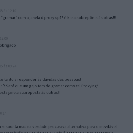
5 às 12:10
gramar” com a janela d proxy sp?? é k ela sobrepõe-s às otras!!!
17:09
 obrigado
5 às 09:24
e tanto a responder às dúvidas das pessoas!
.:.”! Será que um gajo tem de gramar como tal Proxying?
sta janela subreposta às outras!!!
0:14
resposta mas na verdade procurava alternativa para o inevitável.