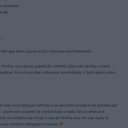
isa nenhuma.
 daí.
:07
link que deixo aí pois está a funcionar perfeitamente.
Firefox, vai a iniciar, painel de controlo, Barra de tarefas e menu
sonalizar. Aí é só escolher o Browser predefinido. E tudo abrirá como
ar mas na localizaçao referida n se encontra la nada k me permita por
Ja percorri o painel de control tudo e nada. Tou a comecar a
orer na tentativa de forçar o uso do firefox mas em vao. Kaso te
, caso contrario obrigado a mesma