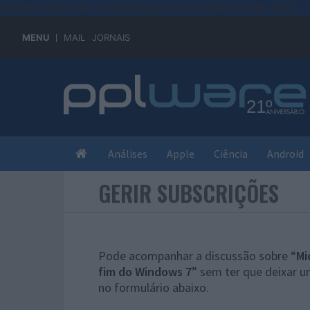
#sre{border-style: solid;display: unset;border-width: thin;}
MENU
MAIL
JORNAIS
Análises
Apple
Ciência
Android
GERIR SUBSCRIÇÕES
Pode acompanhar a discussão sobre “
Mi
fim do Windows 7
” sem ter que deixar 
no formulário abaixo.