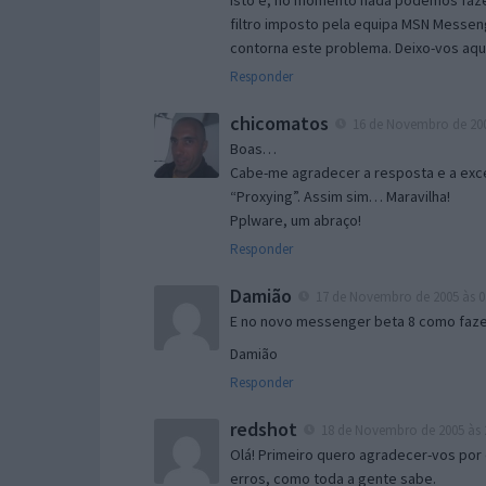
Isto é, no momento nada podemos fazer
filtro imposto pela equipa MSN Messen
contorna este problema. Deixo-vos aqu
Responder
chicomatos
16 de Novembro de 200
Boas…
Cabe-me agradecer a resposta e a exce
“Proxying”. Assim sim… Maravilha!
Pplware, um abraço!
Responder
Damião
17 de Novembro de 2005 às 0
E no novo messenger beta 8 como fazer
Damião
Responder
redshot
18 de Novembro de 2005 às 
Olá! Primeiro quero agradecer-vos por 
erros, como toda a gente sabe.