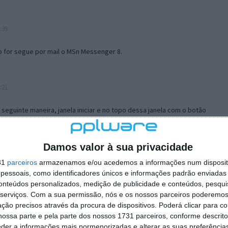
:39
o for segue por mail o MSn Messenger 8.
:21
a seguinte maneira, janela iniciar e no topo dessa janela com o botão
 no separador Menu ‘Iniciar’ clica no botão ‘Personalizar’ aí
ão para escolheres o Browser com que queres navegar e o gestor de
is ao teu Firefox e nas ferramentas ou tools escolhes ‘Opções’ ou
Damos valor à sua privacidade
erta e logo perto do fim encontras um local para colocares um visto
31
parceiros
armazenamos e/ou acedemos a informações num dispositi
e este é o browser predefinido.
essoais, como identificadores únicos e informações padrão enviadas 
conteúdos personalizados, medição de publicidade e conteúdos, pesqui
serviços.
Com a sua permissão, nós e os nossos parceiros poderemos 
12:57
ção precisos através da procura de dispositivos. Poderá clicar para co
ossa parte e pela parte dos nossos 1731 parceiros, conforme descrit
eder a informações mais pormenorizadas e alterar as suas preferência