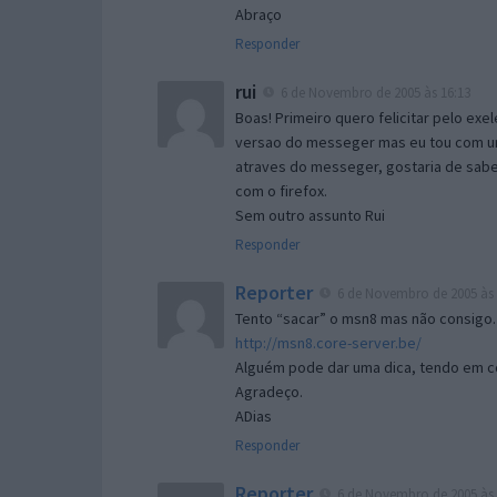
Abraço
Responder
rui
6 de Novembro de 2005 às 16:13
Boas! Primeiro quero felicitar pelo exe
versao do messeger mas eu tou com um 
atraves do messeger, gostaria de saber 
com o firefox.
Sem outro assunto Rui
Responder
Reporter
6 de Novembro de 2005 às 
Tento “sacar” o msn8 mas não consigo.
http://msn8.core-server.be/
Alguém pode dar uma dica, tendo em c
Agradeço.
ADias
Responder
Reporter
6 de Novembro de 2005 às 