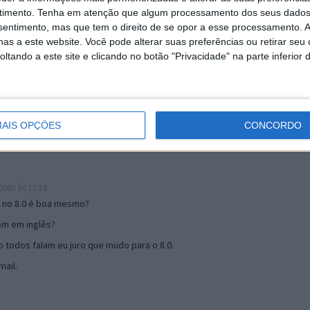
timento.
Tenha em atenção que algum processamento dos seus dados
nsentimento, mas que tem o direito de se opor a esse processamento. A
as a este website. Você pode alterar suas preferências ou retirar seu
19:51
tando a este site e clicando no botão "Privacidade" na parte inferior 
u mail algum.
s 17:00
AIS OPÇÕES
CONCORDO
005 às 17:14
o no 8.0 é boa mesmo?
tem em inglês?
 todos falam eu juro que mudo para o 8.0.
ail.