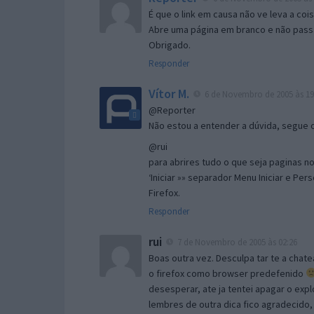
É que o link em causa não ve leva a co
Abre uma página em branco e não passa
Obrigado.
Responder
Vítor M.
6 de Novembro de 2005 às 19
@Reporter
Não estou a entender a dúvida, segue o 
@rui
para abrires tudo o que seja paginas no 
‘Iniciar »» separador Menu Iniciar e Per
Firefox.
Responder
rui
7 de Novembro de 2005 às 02:26
Boas outra vez. Desculpa tar te a chate
o firefox como browser predefenido
desesperar, ate ja tentei apagar o expl
lembres de outra dica fico agradecido