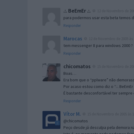
.:. BeEmEr .:.
12 de Novembro de 200
para podermos usar esta beta temos d “
Responder
Marocas
12 de Novembro de 2005 às 
tem messenger 8 para windows 2000 ?
Responder
chicomatos
15 de Novembro de 200
Boas…
Era bom que o “pplware” não demorass
Por acaso estou como diz o “.:. BeEmEr 
É bastante desconfortável ter sempre e
Responder
Vítor M.
15 de Novembro de 2005 às 1
@chicomatos
Peço desde já desculpa pela demora na 