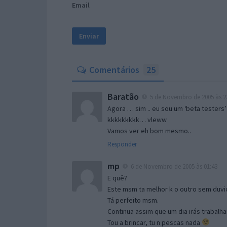
Email
Comentários
25
Baratão
5 de Novembro de 2005 às 2
Agora … sim .. eu sou um ‘beta testers’
kkkkkkkkk… vleww
Vamos ver eh bom mesmo..
Responder
mp
6 de Novembro de 2005 às 01:43
E quê?
Este msm ta melhor k o outro sem duvid
Tá perfeito msm.
Continua assim que um dia irás trabalha
Tou a brincar, tu n pescas nada