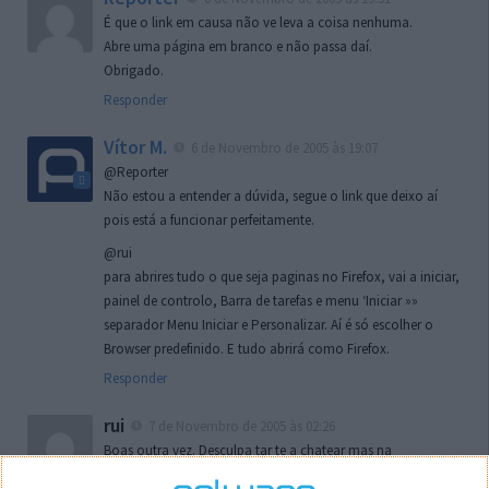
É que o link em causa não ve leva a coisa nenhuma.
Abre uma página em branco e não passa daí.
Obrigado.
Responder
Vítor M.
6 de Novembro de 2005 às 19:07
@Reporter
Não estou a entender a dúvida, segue o link que deixo aí
pois está a funcionar perfeitamente.
@rui
para abrires tudo o que seja paginas no Firefox, vai a iniciar,
painel de controlo, Barra de tarefas e menu ‘Iniciar »»
separador Menu Iniciar e Personalizar. Aí é só escolher o
Browser predefinido. E tudo abrirá como Firefox.
Responder
rui
7 de Novembro de 2005 às 02:26
Boas outra vez. Desculpa tar te a chatear mas na
localizaçao referida n se encontra la nada k me permita por