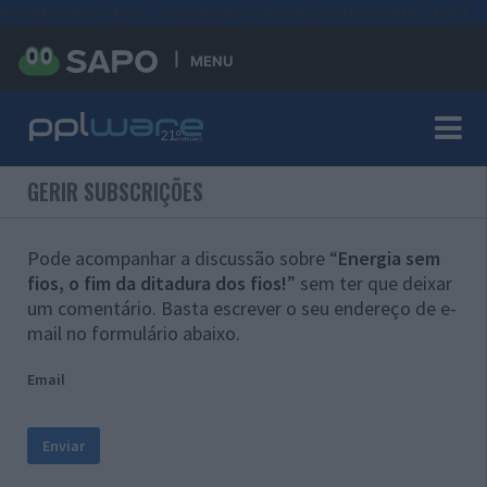
#sre{border-style: solid;display: unset;border-width: thin;}
MENU
GERIR SUBSCRIÇÕES
Pode acompanhar a discussão sobre “
Energia sem
fios, o fim da ditadura dos fios!
” sem ter que deixar
um comentário. Basta escrever o seu endereço de e-
mail no formulário abaixo.
Email