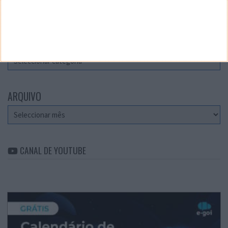
Teste a velocidade da sua Internet
CATEGORIAS
Categorias
ARQUIVO
Arquivo
CANAL DE YOUTUBE