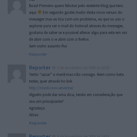
Boas! Primeiro quero felicitar pelo exelente blog que tens
aqui
Em segundo gostei muito desta nova versao do
messeger mas eu tou com um problema, eu que so uso o
explorer para ver o mail do hotmail atraves do messeger,
gostaria de saber se e possivel alterar algo para este em vez
de abrir com o ie abrir com o firefox.
Sem outro assunto Rui
Responder
Reporter
6 de Novembro de 2005 às 16:50
Tento “sacar” o msn8 mas não consigo. Nem como beta
tester, quer através ho link
http://msn8.core-server.be/
Alguém pode dar uma dica, tendo em consideração que
sou um principiante?
Agradeço.
ADias
Responder
Reporter
6 de Novembro de 2005 às 19:51