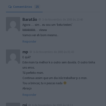
Comentários
25
Baratão
5 de Novembro de 2005 às 23:40
Agora … sim .. eu sou um ‘beta testers’
kkkkkkkkk… vleww
Vamos ver eh bom mesmo..
Responder
mp
6 de Novembro de 2005 às 01:43
E quê?
Este msm ta melhor k o outro sem duvida. O outro tinha
uns erros.
Tá perfeito msm.
Continua assim que um dia irás trabalhar p o msn.
Tou a brincar, tu n pescas nada
Abraço
Responder
rui
6 de Novembro de 2005 às 16:13