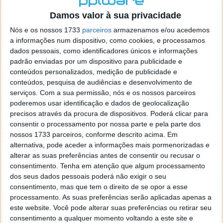
o firefox como browser predefenido
Ja percorri o painel
Damos valor à sua privacidade
de control tudo e nada. Tou a comecar a desesperar, ate ja
tentei apagar o explorer na tentativa de forçar o uso do
Nós e os nossos 1733
parceiros
armazenamos e/ou acedemos
firefox mas em vao. Kaso te lembres de outra dica fico
a informações num dispositivo, como cookies, e processamos
agradecido, caso contrario obrigado a mesma
dados pessoais, como identificadores únicos e informações
Responder
padrão enviadas por um dispositivo para publicidade e
conteúdos personalizados, medição de publicidade e
Vítor M.
conteúdos, pesquisa de audiências e desenvolvimento de
7 de Novembro de 2005 às 01:39
serviços.
Com a sua permissão, nós e os nossos parceiros
@Reporter
poderemos usar identificação e dados de geolocalização
Desculpa mas o link funciona. Seja como for segue por mail
precisos através da procura de dispositivos. Poderá clicar para
o MSn Messenger 8.
consentir o processamento por nossa parte e pela parte dos
Responder
nossos 1733 parceiros, conforme descrito acima. Em
alternativa, pode aceder a informações mais pormenorizadas e
Vítor M.
7 de Novembro de 2005 às 11:21
alterar as suas preferências antes de consentir ou recusar o
@Rui
consentimento.
Tenha em atenção que algum processamento
Tens de encontrar o que te falei. Faz da seguinte maneira,
dos seus dados pessoais poderá não exigir o seu
janela iniciar e no topo dessa janela com o botão direito do
consentimento, mas que tem o direito de se opor a esse
rato faz propriedades. Depois no separador Menu ‘Iniciar’
processamento. As suas preferências serão aplicadas apenas a
clica no botão ‘Personalizar’ aí encontrarás no separador
este website. Você pode alterar suas preferências ou retirar seu
geral a opção para escolheres o Browser com que queres
consentimento a qualquer momento voltando a este site e