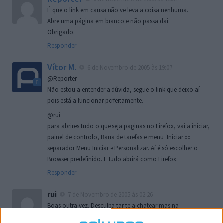
É que o link em causa não ve leva a coisa nenhuma.
Abre uma página em branco e não passa daí.
Obrigado.
Responder
Vítor M.
6 de Novembro de 2005 às 19:07
@Reporter
Não estou a entender a dúvida, segue o link que deixo aí
pois está a funcionar perfeitamente.
@rui
para abrires tudo o que seja paginas no Firefox, vai a iniciar,
painel de controlo, Barra de tarefas e menu ‘Iniciar »»
separador Menu Iniciar e Personalizar. Aí é só escolher o
Browser predefinido. E tudo abrirá como Firefox.
Responder
rui
7 de Novembro de 2005 às 02:26
Boas outra vez. Desculpa tar te a chatear mas na
localizaçao referida n se encontra la nada k me permita por