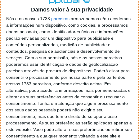
o firefox como browser predefenido
Ja percorri o painel
Damos valor à sua privacidade
de control tudo e nada. Tou a comecar a desesperar, ate ja
tentei apagar o explorer na tentativa de forçar o uso do
Nós e os nossos 1733
parceiros
armazenamos e/ou acedemos
firefox mas em vao. Kaso te lembres de outra dica fico
a informações num dispositivo, como cookies, e processamos
agradecido, caso contrario obrigado a mesma
dados pessoais, como identificadores únicos e informações
Responder
padrão enviadas por um dispositivo para publicidade e
conteúdos personalizados, medição de publicidade e
Vítor M.
conteúdos, pesquisa de audiências e desenvolvimento de
7 de Novembro de 2005 às 01:39
serviços.
Com a sua permissão, nós e os nossos parceiros
@Reporter
poderemos usar identificação e dados de geolocalização
Desculpa mas o link funciona. Seja como for segue por mail
precisos através da procura de dispositivos. Poderá clicar para
o MSn Messenger 8.
consentir o processamento por nossa parte e pela parte dos
Responder
nossos 1733 parceiros, conforme descrito acima. Em
alternativa, pode aceder a informações mais pormenorizadas e
Vítor M.
7 de Novembro de 2005 às 11:21
alterar as suas preferências antes de consentir ou recusar o
@Rui
consentimento.
Tenha em atenção que algum processamento
Tens de encontrar o que te falei. Faz da seguinte maneira,
dos seus dados pessoais poderá não exigir o seu
janela iniciar e no topo dessa janela com o botão direito do
consentimento, mas que tem o direito de se opor a esse
rato faz propriedades. Depois no separador Menu ‘Iniciar’
processamento. As suas preferências serão aplicadas apenas a
clica no botão ‘Personalizar’ aí encontrarás no separador
este website. Você pode alterar suas preferências ou retirar seu
geral a opção para escolheres o Browser com que queres
consentimento a qualquer momento voltando a este site e