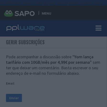
#sre{border-style: solid;display: unset;border-width: thin;}
MENU
GERIR SUBSCRIÇÕES
Pode acompanhar a discussão sobre “
Yorn lança
tarifário com 10GB/mês por 4,99€ por semana
” sem
ter que deixar um comentário. Basta escrever o seu
endereço de e-mail no formulário abaixo.
Email