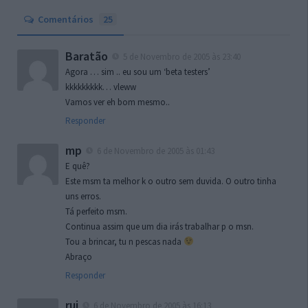
Comentários
25
Baratão
5 de Novembro de 2005 às 23:40
Agora … sim .. eu sou um ‘beta testers’
kkkkkkkkk… vleww
Vamos ver eh bom mesmo..
Responder
mp
6 de Novembro de 2005 às 01:43
E quê?
Este msm ta melhor k o outro sem duvida. O outro tinha
uns erros.
Tá perfeito msm.
Continua assim que um dia irás trabalhar p o msn.
Tou a brincar, tu n pescas nada
Abraço
Responder
rui
6 de Novembro de 2005 às 16:13