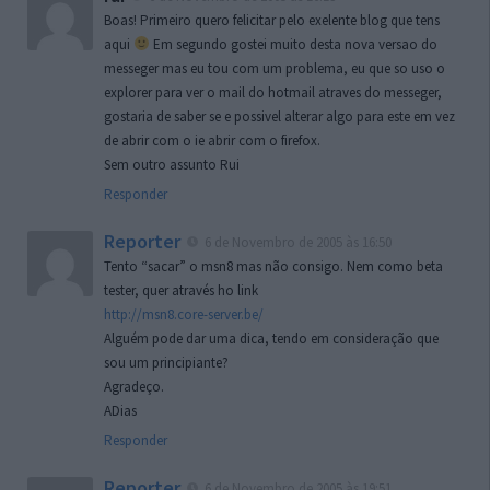
Boas! Primeiro quero felicitar pelo exelente blog que tens
aqui
Em segundo gostei muito desta nova versao do
messeger mas eu tou com um problema, eu que so uso o
explorer para ver o mail do hotmail atraves do messeger,
gostaria de saber se e possivel alterar algo para este em vez
de abrir com o ie abrir com o firefox.
Sem outro assunto Rui
Responder
Reporter
6 de Novembro de 2005 às 16:50
Tento “sacar” o msn8 mas não consigo. Nem como beta
tester, quer através ho link
http://msn8.core-server.be/
Alguém pode dar uma dica, tendo em consideração que
sou um principiante?
Agradeço.
ADias
Responder
Reporter
6 de Novembro de 2005 às 19:51