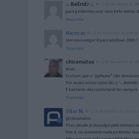
.:. BeEmEr .:.
12 de Novembro de 200
para podermos usar esta beta temos d “
Responder
Marocas
12 de Novembro de 2005 às 
tem messenger 8 para windows 2000 ?
Responder
chicomatos
15 de Novembro de 200
Boas…
Era bom que o “pplware” não demorass
Por acaso estou como diz o “.:. BeEmEr 
É bastante desconfortável ter sempre e
Responder
Vítor M.
15 de Novembro de 2005 às 1
@chicomatos
Peço desde já desculpa pela demora na 
Isto é, no momento nada podemos fazer
filtro imposto pela equipa MSN Messen