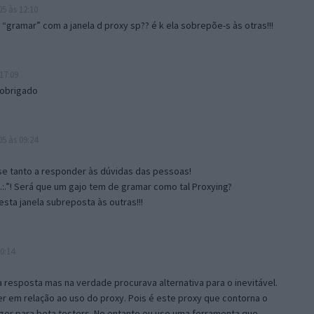
5 às 12:10
gramar” com a janela d proxy sp?? é k ela sobrepõe-s às otras!!!
17:09
 obrigado
5 às 09:24
e tanto a responder às dúvidas das pessoas!
.:.”! Será que um gajo tem de gramar como tal Proxying?
sta janela subreposta às outras!!!
0:14
resposta mas na verdade procurava alternativa para o inevitável.
 em relação ao uso do proxy. Pois é este proxy que contorna o
ger para beta testers. No entanto eu uso uma ferramenta que