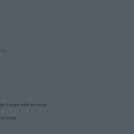
3:40
a. O outro tinha uns erros.
r p o msn.