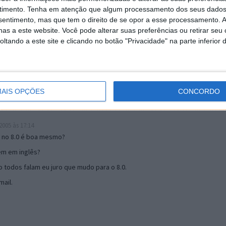
timento.
Tenha em atenção que algum processamento dos seus dados
nsentimento, mas que tem o direito de se opor a esse processamento. A
19:51
as a este website. Você pode alterar suas preferências ou retirar seu
u mail algum.
tando a este site e clicando no botão "Privacidade" na parte inferior 
s 17:00
AIS OPÇÕES
CONCORDO
005 às 17:14
o no 8.0 é boa mesmo?
tem em inglês?
 todos falam eu juro que mudo para o 8.0.
ail.