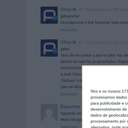
Vítor M.
7 de Novembro de 2005 às 01
@Reporter
Desculpa mas o link funciona. Seja com
Responder
Vítor M.
7 de Novembro de 2005 às 11
@Rui
Tens de encontrar o que te falei. Faz d
direito do rato faz propriedades. Depois
encontrarás no separador geral a opç
e-mail. Caso não consigas chegar lá, va
‘Options’ icon geral da então janela ab
que vai obrigar o Firefox a verificar s
Nós e os nossos 17
Responder
processamos dados p
para publicidade e 
Reporter
7 de Novembro de 2005 às 
desenvolvimento de 
Aguardo, então, o e-mail, Vitor.
dados de geolocaliza
Muito obrigado.
processamento por n
Responder
alternativa, pode ac