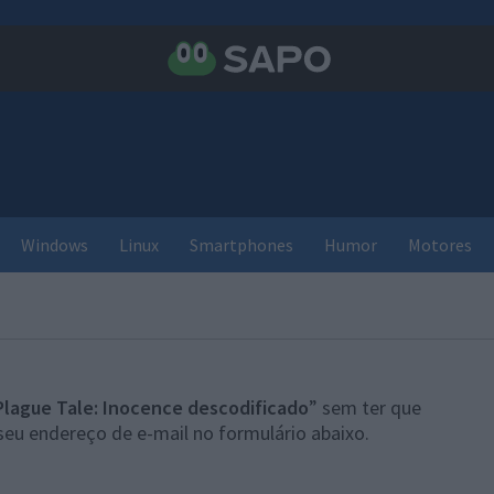
Windows
Linux
Smartphones
Humor
Motores
Plague Tale: Inocence descodificado
” sem ter que
seu endereço de e-mail no formulário abaixo.