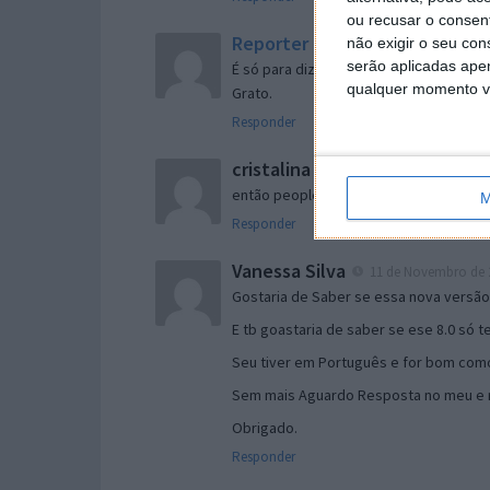
ou recusar o consen
Reporter
não exigir o seu co
7 de Novembro de 2005 às 
serão aplicadas apen
É só para dizer que ainda não me chego
qualquer momento vol
Grato.
Responder
cristalina
11 de Novembro de 2005 à
então people
M
Responder
Vanessa Silva
11 de Novembro de 2
Gostaria de Saber se essa nova versã
E tb goastaria de saber se ese 8.0 só 
Seu tiver em Português e for bom como
Sem mais Aguardo Resposta no meu e m
Obrigado.
Responder