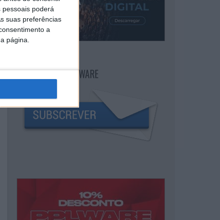
 pessoais poderá
s suas preferências
 consentimento a
da página.
NEWSLETTER PPLWARE