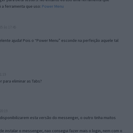
i a ferramenta que uso:
Power Menu
5 às 17:45
lente ajuda! Pois o “Power Menu” esconde na perfeição aquele tal
1:19
 para eliminar as Tabs?
20:19
disponibilizarem esta versão do messenger, o outro tinha muitos
de instalar o messenger, nao consegui fazer mais o login, nem com o