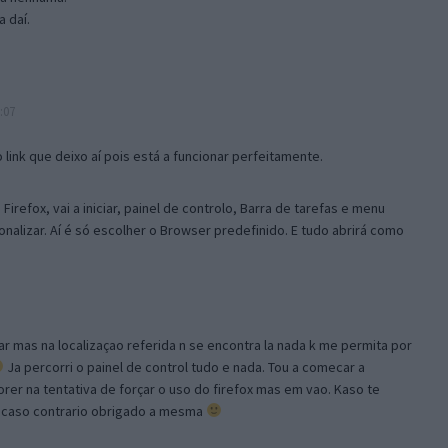
 daí.
:07
link que deixo aí pois está a funcionar perfeitamente.
Firefox, vai a iniciar, painel de controlo, Barra de tarefas e menu
sonalizar. Aí é só escolher o Browser predefinido. E tudo abrirá como
ar mas na localizaçao referida n se encontra la nada k me permita por
Ja percorri o painel de control tudo e nada. Tou a comecar a
orer na tentativa de forçar o uso do firefox mas em vao. Kaso te
, caso contrario obrigado a mesma