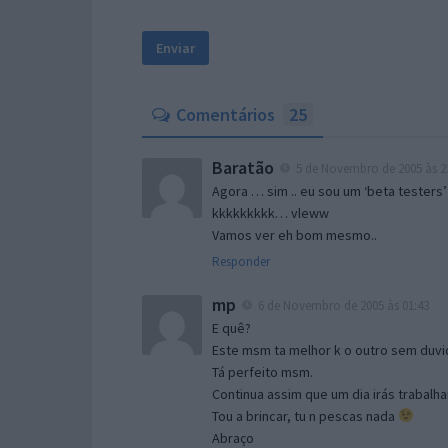
Comentários
25
Baratão
5 de Novembro de 2005 às 2
Agora … sim .. eu sou um ‘beta testers’
kkkkkkkkk… vleww
Vamos ver eh bom mesmo..
Responder
mp
6 de Novembro de 2005 às 01:43
E quê?
Este msm ta melhor k o outro sem duvid
Tá perfeito msm.
Continua assim que um dia irás trabalha
Tou a brincar, tu n pescas nada
Abraço