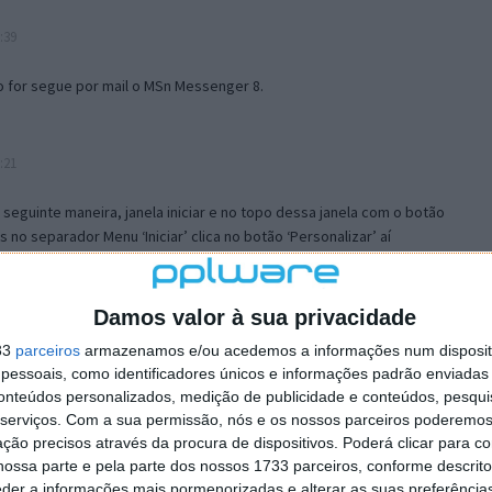
:39
o for segue por mail o MSn Messenger 8.
:21
a seguinte maneira, janela iniciar e no topo dessa janela com o botão
 no separador Menu ‘Iniciar’ clica no botão ‘Personalizar’ aí
ão para escolheres o Browser com que queres navegar e o gestor de
is ao teu Firefox e nas ferramentas ou tools escolhes ‘Opções’ ou
erta e logo perto do fim encontras um local para colocares um visto
Damos valor à sua privacidade
e este é o browser predefinido.
33
parceiros
armazenamos e/ou acedemos a informações num dispositi
essoais, como identificadores únicos e informações padrão enviadas 
conteúdos personalizados, medição de publicidade e conteúdos, pesqui
12:57
serviços.
Com a sua permissão, nós e os nossos parceiros poderemos 
ção precisos através da procura de dispositivos. Poderá clicar para co
ossa parte e pela parte dos nossos 1733 parceiros, conforme descrit
eder a informações mais pormenorizadas e alterar as suas preferência