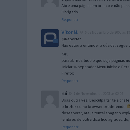
Abre uma página em branco e não passa
Obrigado.
Responder
Vítor M.
6 de Novembro de 2005 às 19
@Reporter
Não estou a entender a dúvida, segue o 
@rui
para abrires tudo o que seja paginas no 
‘Iniciar »» separador Menu Iniciar e Per
Firefox.
Responder
rui
7 de Novembro de 2005 às 02:26
Boas outra vez. Desculpa tar te a chate
o firefox como browser predefenido
desesperar, ate ja tentei apagar o expl
lembres de outra dica fico agradecido
Responder