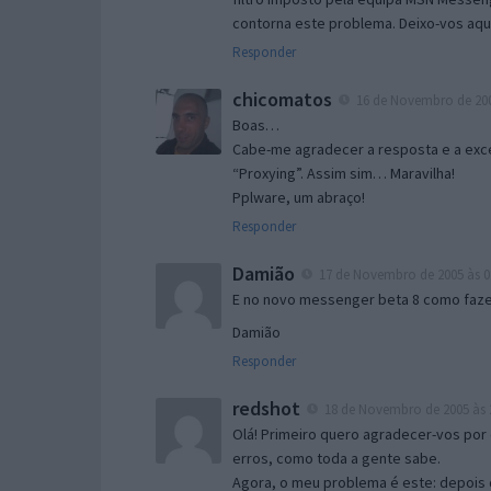
contorna este problema. Deixo-vos aqu
Responder
chicomatos
16 de Novembro de 200
Boas…
Cabe-me agradecer a resposta e a exce
“Proxying”. Assim sim… Maravilha!
Pplware, um abraço!
Responder
Damião
17 de Novembro de 2005 às 0
E no novo messenger beta 8 como fazer
Damião
Responder
redshot
18 de Novembro de 2005 às 
Olá! Primeiro quero agradecer-vos por 
erros, como toda a gente sabe.
Agora, o meu problema é este: depois 