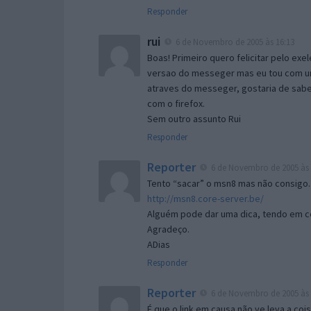
Responder
rui
6 de Novembro de 2005 às 16:13
Boas! Primeiro quero felicitar pelo exe
versao do messeger mas eu tou com um 
atraves do messeger, gostaria de saber 
com o firefox.
Sem outro assunto Rui
Responder
Reporter
6 de Novembro de 2005 às 
Tento “sacar” o msn8 mas não consigo.
http://msn8.core-server.be/
Alguém pode dar uma dica, tendo em c
Agradeço.
ADias
Responder
Reporter
6 de Novembro de 2005 às 
É que o link em causa não ve leva a co