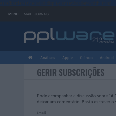
#sre{border-style: solid;display: unset;border-width: thin;}
MENU
MAIL
JORNAIS
Análises
Apple
Ciência
Android
GERIR SUBSCRIÇÕES
Pode acompanhar a discussão sobre “
A 
deixar um comentário. Basta escrever o 
Email