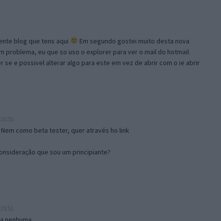
lente blog que tens aqui
Em segundo gostei muito desta nova
problema, eu que so uso o explorer para ver o mail do hotmail
se e possivel alterar algo para este em vez de abrir com o ie abrir
16:50
 Nem como beta tester, quer através ho link
onsideração que sou um principiante?
19:51
isa nenhuma.