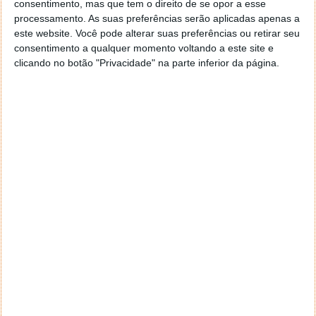
consentimento, mas que tem o direito de se opor a esse
geral a opção para escolheres o Browser com que queres
processamento. As suas preferências serão aplicadas apenas a
navegar e o gestor de e-mail. Caso não consigas chegar lá,
este website. Você pode alterar suas preferências ou retirar seu
vais ao teu Firefox e nas ferramentas ou tools escolhes
consentimento a qualquer momento voltando a este site e
‘Opções’ ou ‘Options’ icon geral da então janela aberta e
clicando no botão "Privacidade" na parte inferior da página.
logo perto do fim encontras um local para colocares um
visto que vai obrigar o Firefox a verificar se este é o browser
predefinido.
Responder
Reporter
7 de Novembro de 2005 às 12:57
Aguardo, então, o e-mail, Vitor.
Muito obrigado.
Responder
Reporter
7 de Novembro de 2005 às 19:51
É só para dizer que ainda não me chegou mail algum.
Grato.
Responder
cristalina
11 de Novembro de 2005 às 17:00