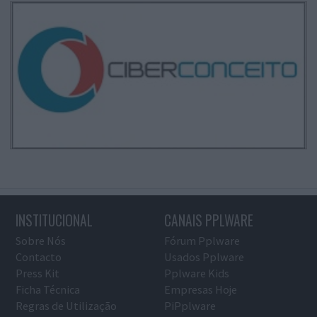
INSTITUCIONAL
CANAIS PPLWARE
Sobre Nós
Fórum Pplware
Contacto
Usados Pplware
Press Kit
Pplware Kids
Ficha Técnica
Empresas Hoje
Regras de Utilização
PiPplware