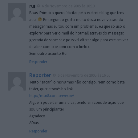
rui
6 de Novembro de 2005 às 16:13
Boas! Primeiro quero felicitar pelo exelente blog que tens
aqui
Em segundo gostei muito desta nova versao do
messeger mas eu tou com um problema, eu que so uso o
explorer para ver o mail do hotmail atraves do messeger,
gostaria de saber se e possivel alterar algo para este em vez
de abrir com o ie abrir com o firefox.
Sem outro assunto Rui
Responder
Reporter
6 de Novembro de 2005 às 16:50
Tento “sacar” o msn8 mas não consigo. Nem como beta
tester, quer através ho link
http://msn8.core-server.be/
Alguém pode dar uma dica, tendo em consideração que
sou um principiante?
Agradeço.
ADias
Responder