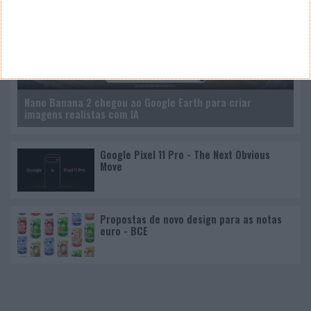
Nano Banana 2 chegou ao Google Earth para criar
imagens realistas com IA
Google Pixel 11 Pro - The Next Obvious
Move
Propostas de novo design para as notas
euro - BCE