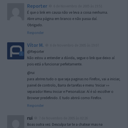
Reporter
6 de Novembro de 2005 às 19:51
É que o link em causa não ve leva a coisa nenhuma.
Abre uma página em branco e não passa daí.
Obrigado.
Responder
Vítor M.
6 de Novembro de 2005 às 19:07
@Reporter
Não estou a entender a dúvida, segue o link que deixo aí
pois está a funcionar perfeitamente.
@rui
para abrires tudo o que seja paginas no Firefox, vai a iniciar,
painel de controlo, Barra de tarefas e menu ‘Iniciar »»
separador Menu Iniciar e Personalizar. Aí é só escolher o
Browser predefinido. E tudo abrirá como Firefox.
Responder
rui
7 de Novembro de 2005 às 02:26
Boas outra vez. Desculpa tar te a chatear mas na