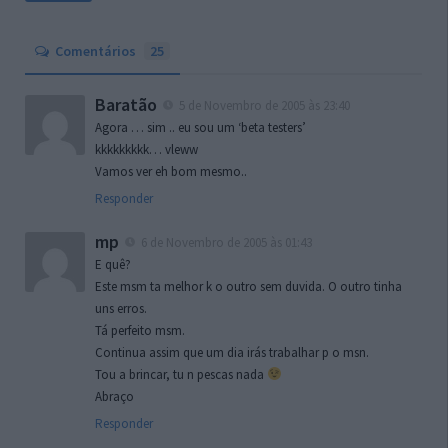
Comentários
25
Baratão
5 de Novembro de 2005 às 23:40
Agora … sim .. eu sou um ‘beta testers’
kkkkkkkkk… vleww
Vamos ver eh bom mesmo..
Responder
mp
6 de Novembro de 2005 às 01:43
E quê?
Este msm ta melhor k o outro sem duvida. O outro tinha
uns erros.
Tá perfeito msm.
Continua assim que um dia irás trabalhar p o msn.
Tou a brincar, tu n pescas nada
Abraço
Responder