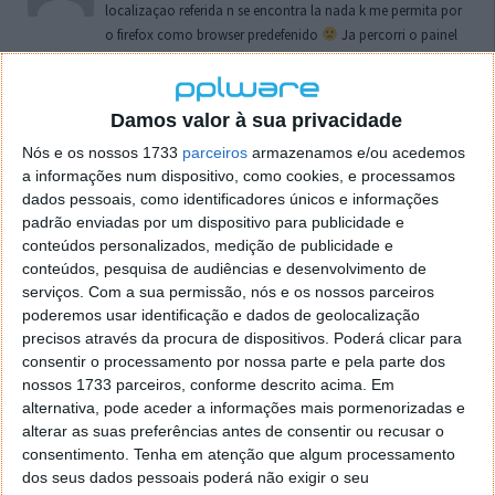
localizaçao referida n se encontra la nada k me permita por
o firefox como browser predefenido
Ja percorri o painel
de control tudo e nada. Tou a comecar a desesperar, ate ja
tentei apagar o explorer na tentativa de forçar o uso do
firefox mas em vao. Kaso te lembres de outra dica fico
Damos valor à sua privacidade
agradecido, caso contrario obrigado a mesma
Nós e os nossos 1733
parceiros
armazenamos e/ou acedemos
Responder
a informações num dispositivo, como cookies, e processamos
dados pessoais, como identificadores únicos e informações
Vítor M.
7 de Novembro de 2005 às 01:39
padrão enviadas por um dispositivo para publicidade e
@Reporter
conteúdos personalizados, medição de publicidade e
Desculpa mas o link funciona. Seja como for segue por mail
conteúdos, pesquisa de audiências e desenvolvimento de
o MSn Messenger 8.
serviços.
Com a sua permissão, nós e os nossos parceiros
Responder
poderemos usar identificação e dados de geolocalização
precisos através da procura de dispositivos. Poderá clicar para
Vítor M.
7 de Novembro de 2005 às 11:21
consentir o processamento por nossa parte e pela parte dos
nossos 1733 parceiros, conforme descrito acima. Em
@Rui
alternativa, pode aceder a informações mais pormenorizadas e
Tens de encontrar o que te falei. Faz da seguinte maneira,
alterar as suas preferências antes de consentir ou recusar o
janela iniciar e no topo dessa janela com o botão direito do
consentimento.
Tenha em atenção que algum processamento
rato faz propriedades. Depois no separador Menu ‘Iniciar’
dos seus dados pessoais poderá não exigir o seu
clica no botão ‘Personalizar’ aí encontrarás no separador