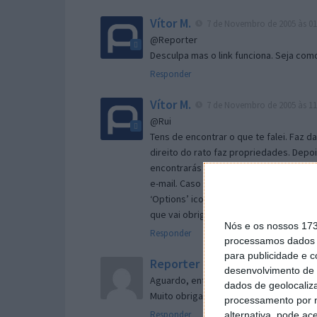
Vítor M.
7 de Novembro de 2005 às 01
@Reporter
Desculpa mas o link funciona. Seja com
Responder
Vítor M.
7 de Novembro de 2005 às 11
@Rui
Tens de encontrar o que te falei. Faz d
direito do rato faz propriedades. Depois
encontrarás no separador geral a opç
e-mail. Caso não consigas chegar lá, va
‘Options’ icon geral da então janela ab
que vai obrigar o Firefox a verificar s
Nós e os nossos 17
Responder
processamos dados p
para publicidade e 
Reporter
7 de Novembro de 2005 às 
desenvolvimento de 
Aguardo, então, o e-mail, Vitor.
dados de geolocaliza
Muito obrigado.
processamento por n
Responder
alternativa, pode ac