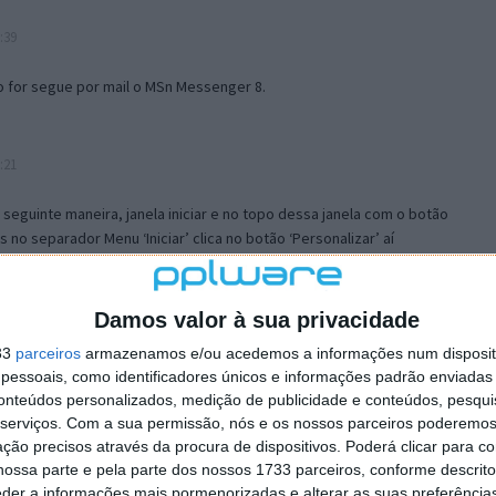
:39
o for segue por mail o MSn Messenger 8.
:21
a seguinte maneira, janela iniciar e no topo dessa janela com o botão
 no separador Menu ‘Iniciar’ clica no botão ‘Personalizar’ aí
ão para escolheres o Browser com que queres navegar e o gestor de
is ao teu Firefox e nas ferramentas ou tools escolhes ‘Opções’ ou
erta e logo perto do fim encontras um local para colocares um visto
Damos valor à sua privacidade
e este é o browser predefinido.
33
parceiros
armazenamos e/ou acedemos a informações num dispositi
essoais, como identificadores únicos e informações padrão enviadas 
conteúdos personalizados, medição de publicidade e conteúdos, pesqui
12:57
serviços.
Com a sua permissão, nós e os nossos parceiros poderemos 
ção precisos através da procura de dispositivos. Poderá clicar para co
ossa parte e pela parte dos nossos 1733 parceiros, conforme descrit
eder a informações mais pormenorizadas e alterar as suas preferência