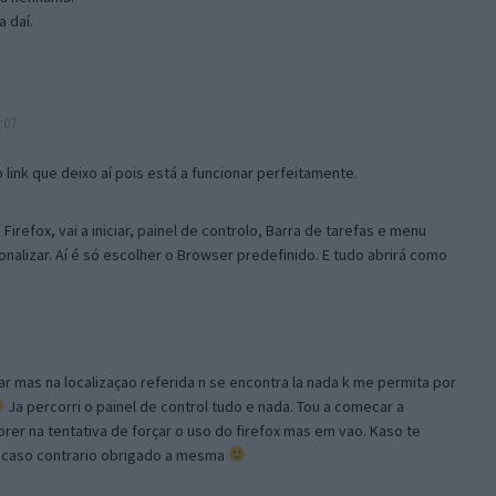
 daí.
:07
link que deixo aí pois está a funcionar perfeitamente.
Firefox, vai a iniciar, painel de controlo, Barra de tarefas e menu
sonalizar. Aí é só escolher o Browser predefinido. E tudo abrirá como
ar mas na localizaçao referida n se encontra la nada k me permita por
Ja percorri o painel de control tudo e nada. Tou a comecar a
orer na tentativa de forçar o uso do firefox mas em vao. Kaso te
, caso contrario obrigado a mesma