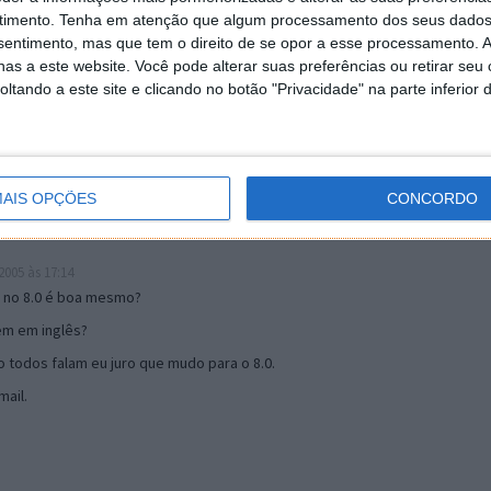
timento.
Tenha em atenção que algum processamento dos seus dados
nsentimento, mas que tem o direito de se opor a esse processamento. A
19:51
as a este website. Você pode alterar suas preferências ou retirar seu
u mail algum.
tando a este site e clicando no botão "Privacidade" na parte inferior 
s 17:00
AIS OPÇÕES
CONCORDO
005 às 17:14
o no 8.0 é boa mesmo?
tem em inglês?
 todos falam eu juro que mudo para o 8.0.
ail.