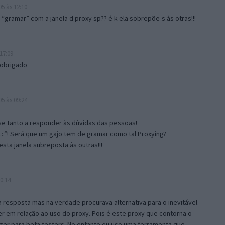
5 às 12:10
gramar” com a janela d proxy sp?? é k ela sobrepõe-s às otras!!!
17:09
 obrigado
5 às 09:24
e tanto a responder às dúvidas das pessoas!
.:.”! Será que um gajo tem de gramar como tal Proxying?
sta janela subreposta às outras!!!
0:14
resposta mas na verdade procurava alternativa para o inevitável.
 em relação ao uso do proxy. Pois é este proxy que contorna o
ger para beta testers. No entanto eu uso uma ferramenta que