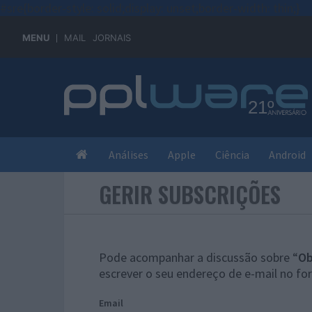
#sre{border-style: solid;display: unset;border-width: thin;}
MENU
MAIL
JORNAIS
Análises
Apple
Ciência
Android
GERIR SUBSCRIÇÕES
Pode acompanhar a discussão sobre “
Ob
escrever o seu endereço de e-mail no for
Email