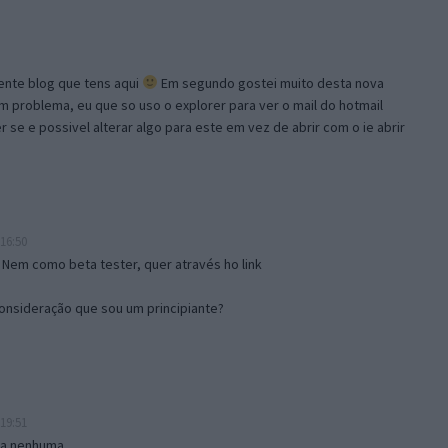
lente blog que tens aqui
Em segundo gostei muito desta nova
problema, eu que so uso o explorer para ver o mail do hotmail
se e possivel alterar algo para este em vez de abrir com o ie abrir
16:50
 Nem como beta tester, quer através ho link
onsideração que sou um principiante?
19:51
isa nenhuma.