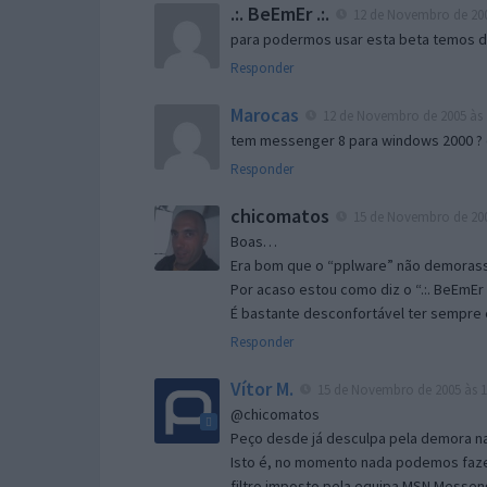
.:. BeEmEr .:.
12 de Novembro de 200
para podermos usar esta beta temos d “
Responder
Marocas
12 de Novembro de 2005 às 
tem messenger 8 para windows 2000 ?
Responder
chicomatos
15 de Novembro de 200
Boas…
Era bom que o “pplware” não demorass
Por acaso estou como diz o “.:. BeEmEr 
É bastante desconfortável ter sempre e
Responder
Vítor M.
15 de Novembro de 2005 às 1
@chicomatos
Peço desde já desculpa pela demora na 
Isto é, no momento nada podemos fazer
filtro imposto pela equipa MSN Messen