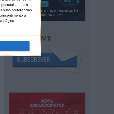
 pessoais poderá
s suas preferências
 consentimento a
da página.
NEWSLETTER PPLWARE