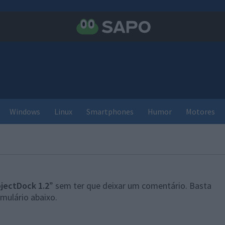
Windows
Linux
Smartphones
Humor
Motores
jectDock 1.2
” sem ter que deixar um comentário. Basta
mulário abaixo.