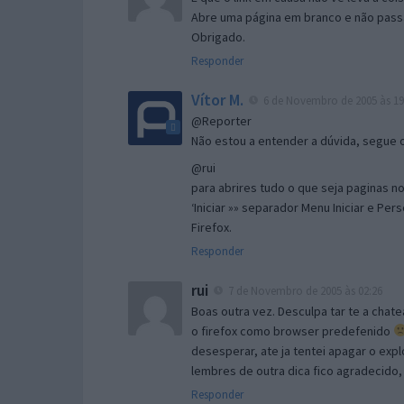
Abre uma página em branco e não passa
Obrigado.
Responder
Vítor M.
6 de Novembro de 2005 às 19
@Reporter
Não estou a entender a dúvida, segue o 
@rui
para abrires tudo o que seja paginas no 
‘Iniciar »» separador Menu Iniciar e Per
Firefox.
Responder
rui
7 de Novembro de 2005 às 02:26
Boas outra vez. Desculpa tar te a chate
o firefox como browser predefenido
desesperar, ate ja tentei apagar o expl
lembres de outra dica fico agradecido
Responder