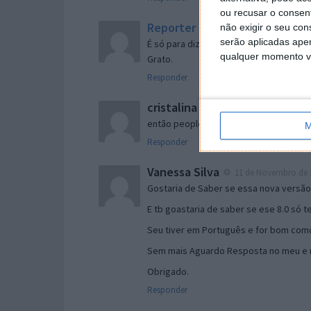
ou recusar o consen
Reporter
não exigir o seu co
7 de Novembro de 2005 às 
serão aplicadas apen
É só para dizer que ainda não me chego
qualquer momento vol
Grato.
Responder
cristalina
11 de Novembro de 2005 à
então people
M
Responder
Vanessa Silva
11 de Novembro de 2
Gostaria de Saber se essa nova versã
E tb goastaria de saber se ese 8.0 só 
Seu tiver em Português e for bom como
Sem mais Aguardo Resposta no meu e m
Obrigado.
Responder