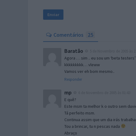
Comentários
25
Baratão
5 de Novembro de 2005 às 2
Agora … sim .. eu sou um ‘beta testers’
kkkkkkkkk… vleww
Vamos ver eh bom mesmo..
Responder
mp
6 de Novembro de 2005 às 01:43
E quê?
Este msm ta melhor k o outro sem duvid
Tá perfeito msm.
Continua assim que um dia irás trabalha
Tou a brincar, tu n pescas nada
Abraço