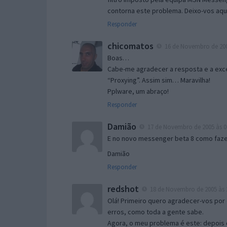
contorna este problema. Deixo-vos aqu
Responder
chicomatos
16 de Novembro de 200
Boas…
Cabe-me agradecer a resposta e a exce
“Proxying”. Assim sim… Maravilha!
Pplware, um abraço!
Responder
Damião
17 de Novembro de 2005 às 0
E no novo messenger beta 8 como fazer
Damião
Responder
redshot
18 de Novembro de 2005 às 
Olá! Primeiro quero agradecer-vos por 
erros, como toda a gente sabe.
Agora, o meu problema é este: depois 