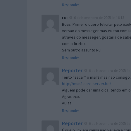
Responder
rui
6 de Novembro de 2005 às 16:13
Boas! Primeiro quero felicitar pelo exe
versao do messeger mas eu tou com um 
atraves do messeger, gostaria de saber 
com o firefox.
Sem outro assunto Rui
Responder
Reporter
6 de Novembro de 2005 às 
Tento “sacar” o msn8 mas não consigo.
http://msn8.core-server.be/
Alguém pode dar uma dica, tendo em c
Agradeço.
ADias
Responder
Reporter
6 de Novembro de 2005 às 
É que o link em causa não ve leva a co