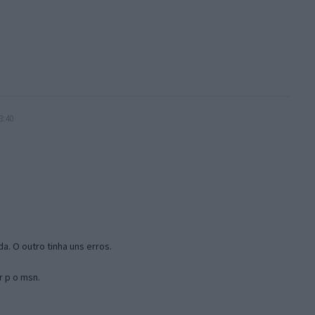
3:40
a. O outro tinha uns erros.
r p o msn.