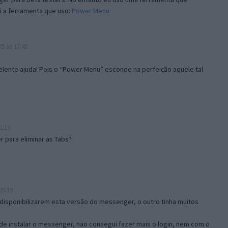
i a ferramenta que uso:
Power Menu
5 às 17:45
lente ajuda! Pois o “Power Menu” esconde na perfeição aquele tal
1:19
 para eliminar as Tabs?
20:19
disponibilizarem esta versão do messenger, o outro tinha muitos
de instalar o messenger, nao consegui fazer mais o login, nem com o