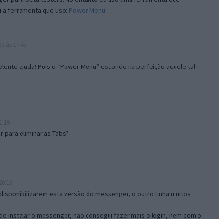
i a ferramenta que uso:
Power Menu
5 às 17:45
lente ajuda! Pois o “Power Menu” esconde na perfeição aquele tal
1:19
 para eliminar as Tabs?
20:19
disponibilizarem esta versão do messenger, o outro tinha muitos
de instalar o messenger, nao consegui fazer mais o login, nem com o