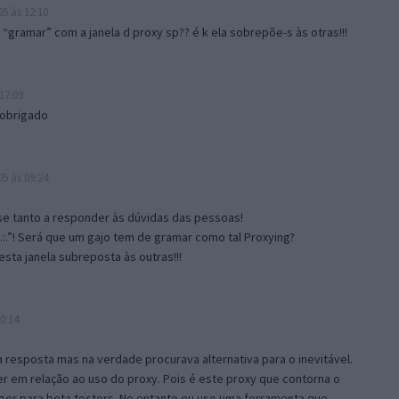
5 às 12:10
gramar” com a janela d proxy sp?? é k ela sobrepõe-s às otras!!!
17:09
 obrigado
5 às 09:24
e tanto a responder às dúvidas das pessoas!
.:.”! Será que um gajo tem de gramar como tal Proxying?
sta janela subreposta às outras!!!
0:14
resposta mas na verdade procurava alternativa para o inevitável.
 em relação ao uso do proxy. Pois é este proxy que contorna o
ger para beta testers. No entanto eu uso uma ferramenta que