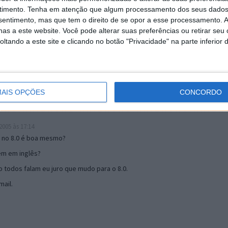
timento.
Tenha em atenção que algum processamento dos seus dados
nsentimento, mas que tem o direito de se opor a esse processamento. A
19:51
as a este website. Você pode alterar suas preferências ou retirar seu
u mail algum.
tando a este site e clicando no botão "Privacidade" na parte inferior 
s 17:00
AIS OPÇÕES
CONCORDO
005 às 17:14
o no 8.0 é boa mesmo?
tem em inglês?
 todos falam eu juro que mudo para o 8.0.
ail.