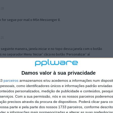
:39
o for segue por mail o MSn Messenger 8.
:21
a seguinte maneira, janela iniciar e no topo dessa janela com o botão
 no separador Menu ‘Iniciar’ clica no botão ‘Personalizar’ aí
ão para escolheres o Browser com que queres navegar e o gestor de
is ao teu Firefox e nas ferramentas ou tools escolhes ‘Opções’ ou
erta e logo perto do fim encontras um local para colocares um visto
Damos valor à sua privacidade
e este é o browser predefinido.
33
parceiros
armazenamos e/ou acedemos a informações num dispositi
essoais, como identificadores únicos e informações padrão enviadas 
conteúdos personalizados, medição de publicidade e conteúdos, pesqui
12:57
serviços.
Com a sua permissão, nós e os nossos parceiros poderemos 
ção precisos através da procura de dispositivos. Poderá clicar para co
ossa parte e pela parte dos nossos 1733 parceiros, conforme descrit
eder a informações mais pormenorizadas e alterar as suas preferência