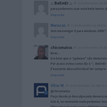
.:. BeEmEr .:.
12 de Novembro de 200
para podermos usar esta beta temos d “
Responder
Marocas
12 de Novembro de 2005 às 
tem messenger 8 para windows 2000 ?
Responder
chicomatos
15 de Novembro de 200
Boas…
Era bom que o “pplware” não demorass
Por acaso estou como diz o “.:. BeEmEr 
É bastante desconfortável ter sempre e
Responder
Vítor M.
15 de Novembro de 2005 às 1
@chicomatos
Peço desde já desculpa pela demora na 
Isto é, no momento nada podemos fazer
filtro imposto pela equipa MSN Messen