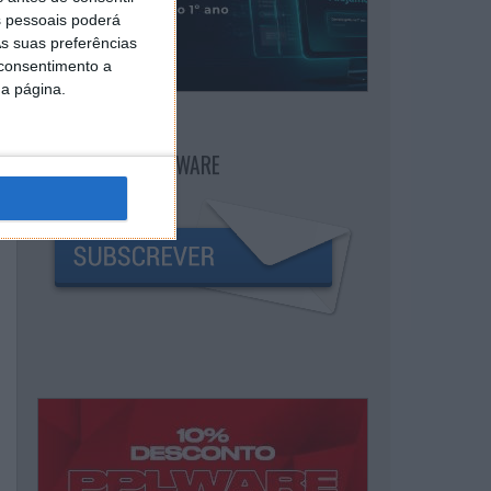
 pessoais poderá
s suas preferências
 consentimento a
da página.
NEWSLETTER PPLWARE