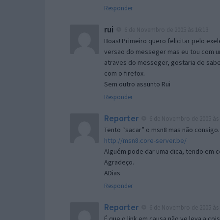
Responder
rui
6 de Novembro de 2005 às 16:13
Boas! Primeiro quero felicitar pelo exe
versao do messeger mas eu tou com um 
atraves do messeger, gostaria de saber 
com o firefox.
Sem outro assunto Rui
Responder
Reporter
6 de Novembro de 2005 às 
Tento “sacar” o msn8 mas não consigo.
http://msn8.core-server.be/
Alguém pode dar uma dica, tendo em c
Agradeço.
ADias
Responder
Reporter
6 de Novembro de 2005 às 
É que o link em causa não ve leva a co