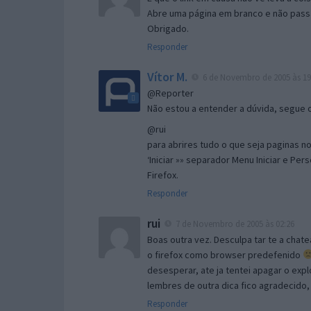
Abre uma página em branco e não passa
Obrigado.
Responder
Vítor M.
6 de Novembro de 2005 às 19
@Reporter
Não estou a entender a dúvida, segue o 
@rui
para abrires tudo o que seja paginas no 
‘Iniciar »» separador Menu Iniciar e Per
Firefox.
Responder
rui
7 de Novembro de 2005 às 02:26
Boas outra vez. Desculpa tar te a chate
o firefox como browser predefenido
desesperar, ate ja tentei apagar o expl
lembres de outra dica fico agradecido
Responder