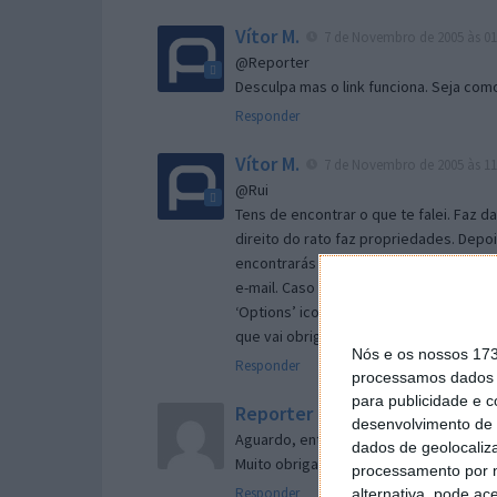
Vítor M.
7 de Novembro de 2005 às 01
@Reporter
Desculpa mas o link funciona. Seja com
Responder
Vítor M.
7 de Novembro de 2005 às 11
@Rui
Tens de encontrar o que te falei. Faz d
direito do rato faz propriedades. Depois
encontrarás no separador geral a opç
e-mail. Caso não consigas chegar lá, va
‘Options’ icon geral da então janela ab
que vai obrigar o Firefox a verificar s
Nós e os nossos 17
Responder
processamos dados p
para publicidade e 
Reporter
7 de Novembro de 2005 às 
desenvolvimento de 
Aguardo, então, o e-mail, Vitor.
dados de geolocaliza
Muito obrigado.
processamento por n
Responder
alternativa, pode ac