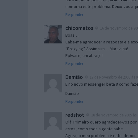
contorna este problema. Deixo-vos aqu
Responder
chicomatos
16 de Novembro de 200
Boas…
Cabe-me agradecer a resposta e a exce
“Proxying”. Assim sim… Maravilha!
Pplware, um abraço!
Responder
Damião
17 de Novembro de 2005 às 0
E no novo messenger beta 8 como fazer
Damião
Responder
redshot
18 de Novembro de 2005 às 
Olá! Primeiro quero agradecer-vos por 
erros, como toda a gente sabe.
Agora, o meu problema é este: depois 