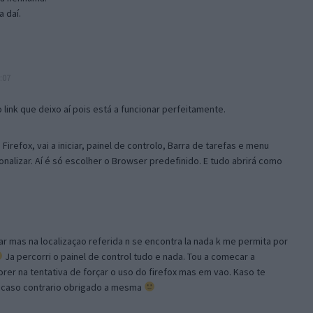
 daí.
:07
link que deixo aí pois está a funcionar perfeitamente.
Firefox, vai a iniciar, painel de controlo, Barra de tarefas e menu
sonalizar. Aí é só escolher o Browser predefinido. E tudo abrirá como
ar mas na localizaçao referida n se encontra la nada k me permita por
Ja percorri o painel de control tudo e nada. Tou a comecar a
orer na tentativa de forçar o uso do firefox mas em vao. Kaso te
, caso contrario obrigado a mesma