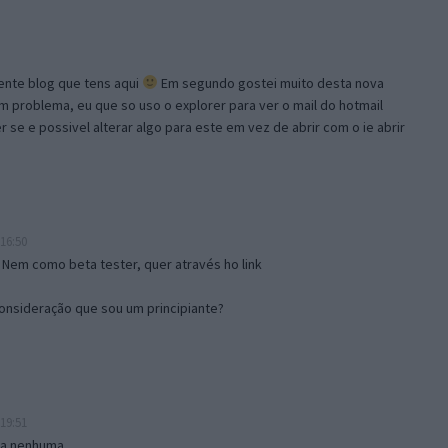
lente blog que tens aqui
Em segundo gostei muito desta nova
problema, eu que so uso o explorer para ver o mail do hotmail
se e possivel alterar algo para este em vez de abrir com o ie abrir
16:50
 Nem como beta tester, quer através ho link
onsideração que sou um principiante?
19:51
isa nenhuma.