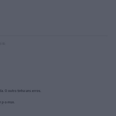
3:40
a. O outro tinha uns erros.
r p o msn.