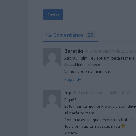
Comentários
25
Baratão
5 de Novembro de 2005 às 2
Agora … sim .. eu sou um ‘beta testers’
kkkkkkkkk… vleww
Vamos ver eh bom mesmo..
Responder
mp
6 de Novembro de 2005 às 01:43
E quê?
Este msm ta melhor k o outro sem duvid
Tá perfeito msm.
Continua assim que um dia irás trabalha
Tou a brincar, tu n pescas nada
Abraço