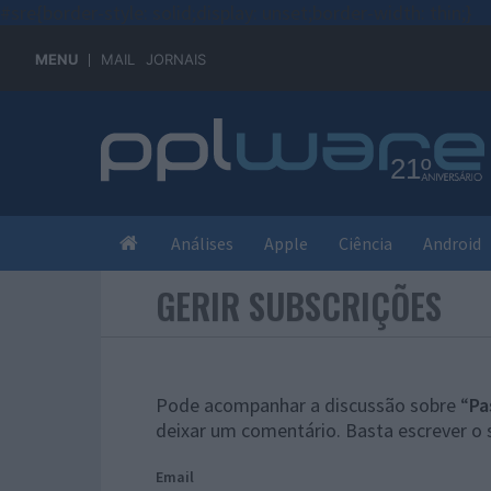
#sre{border-style: solid;display: unset;border-width: thin;}
MENU
MAIL
JORNAIS
Análises
Apple
Ciência
Android
GERIR SUBSCRIÇÕES
Pode acompanhar a discussão sobre “
Pa
deixar um comentário. Basta escrever o 
Email