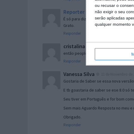
ou recusar o consen
Reporter
não exigir o seu co
7 de Novembro de 2005 às 
serão aplicadas apen
É só para dizer que ainda não me chego
qualquer momento vol
Grato.
Responder
cristalina
11 de Novembro de 2005 à
então people
M
Responder
Vanessa Silva
11 de Novembro de 2
Gostaria de Saber se essa nova versã
E tb goastaria de saber se ese 8.0 só 
Seu tiver em Português e for bom como
Sem mais Aguardo Resposta no meu e m
Obrigado.
Responder