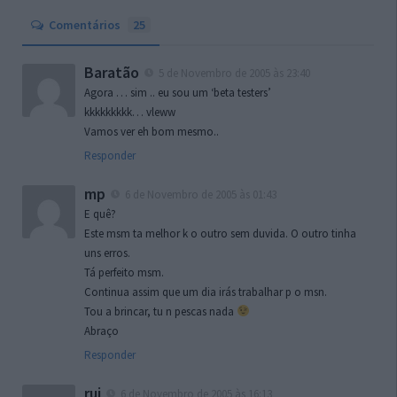
Comentários
25
Baratão
5 de Novembro de 2005 às 23:40
Agora … sim .. eu sou um ‘beta testers’
kkkkkkkkk… vleww
Vamos ver eh bom mesmo..
Responder
mp
6 de Novembro de 2005 às 01:43
E quê?
Este msm ta melhor k o outro sem duvida. O outro tinha
uns erros.
Tá perfeito msm.
Continua assim que um dia irás trabalhar p o msn.
Tou a brincar, tu n pescas nada
Abraço
Responder
rui
6 de Novembro de 2005 às 16:13