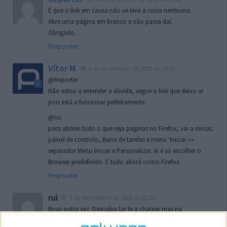
É que o link em causa não ve leva a coisa nenhuma.
Abre uma página em branco e não passa daí.
Obrigado.
Responder
Vítor M.
6 de Novembro de 2005 às 19:07
@Reporter
Não estou a entender a dúvida, segue o link que deixo aí
pois está a funcionar perfeitamente.
@rui
para abrires tudo o que seja paginas no Firefox, vai a iniciar,
painel de controlo, Barra de tarefas e menu ‘Iniciar »»
separador Menu Iniciar e Personalizar. Aí é só escolher o
Browser predefinido. E tudo abrirá como Firefox.
Responder
rui
7 de Novembro de 2005 às 02:26
Boas outra vez. Desculpa tar te a chatear mas na
localizaçao referida n se encontra la nada k me permita por