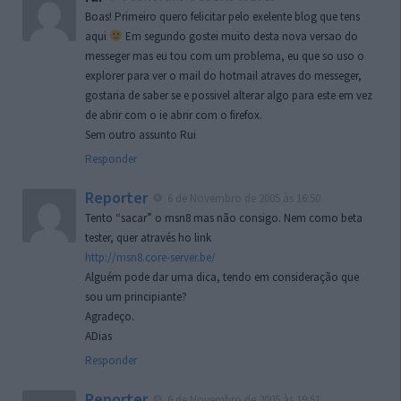
Boas! Primeiro quero felicitar pelo exelente blog que tens
aqui
Em segundo gostei muito desta nova versao do
messeger mas eu tou com um problema, eu que so uso o
explorer para ver o mail do hotmail atraves do messeger,
gostaria de saber se e possivel alterar algo para este em vez
de abrir com o ie abrir com o firefox.
Sem outro assunto Rui
Responder
Reporter
6 de Novembro de 2005 às 16:50
Tento “sacar” o msn8 mas não consigo. Nem como beta
tester, quer através ho link
http://msn8.core-server.be/
Alguém pode dar uma dica, tendo em consideração que
sou um principiante?
Agradeço.
ADias
Responder
Reporter
6 de Novembro de 2005 às 19:51