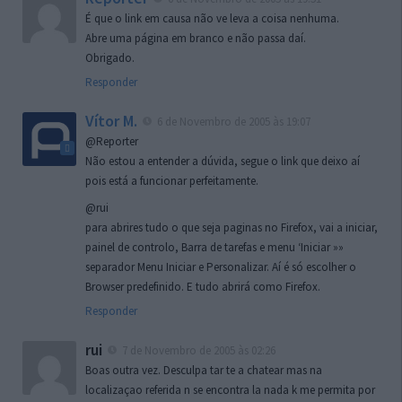
É que o link em causa não ve leva a coisa nenhuma.
Abre uma página em branco e não passa daí.
Obrigado.
Responder
Vítor M.
6 de Novembro de 2005 às 19:07
@Reporter
Não estou a entender a dúvida, segue o link que deixo aí
pois está a funcionar perfeitamente.
@rui
para abrires tudo o que seja paginas no Firefox, vai a iniciar,
painel de controlo, Barra de tarefas e menu ‘Iniciar »»
separador Menu Iniciar e Personalizar. Aí é só escolher o
Browser predefinido. E tudo abrirá como Firefox.
Responder
rui
7 de Novembro de 2005 às 02:26
Boas outra vez. Desculpa tar te a chatear mas na
localizaçao referida n se encontra la nada k me permita por