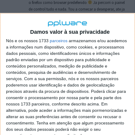
o firefox como browser predefenido
Ja percorri o painel
de control tudo e nada. Tou a comecar a desesperar, ate ja
tentei apagar o explorer na tentativa de forçar o uso do
firefox mas em vao. Kaso te lembres de outra dica fico
agradecido, caso contrario obrigado a mesma
Damos valor à sua privacidade
Responder
Nós e os nossos 1733
parceiros
armazenamos e/ou acedemos
a informações num dispositivo, como cookies, e processamos
Vítor M.
7 de Novembro de 2005 às 01:39
dados pessoais, como identificadores únicos e informações
@Reporter
padrão enviadas por um dispositivo para publicidade e
Desculpa mas o link funciona. Seja como for segue por mail
conteúdos personalizados, medição de publicidade e
o MSn Messenger 8.
conteúdos, pesquisa de audiências e desenvolvimento de
Responder
serviços.
Com a sua permissão, nós e os nossos parceiros
poderemos usar identificação e dados de geolocalização
Vítor M.
precisos através da procura de dispositivos. Poderá clicar para
7 de Novembro de 2005 às 11:21
consentir o processamento por nossa parte e pela parte dos
@Rui
nossos 1733 parceiros, conforme descrito acima. Em
Tens de encontrar o que te falei. Faz da seguinte maneira,
alternativa, pode aceder a informações mais pormenorizadas e
janela iniciar e no topo dessa janela com o botão direito do
alterar as suas preferências antes de consentir ou recusar o
rato faz propriedades. Depois no separador Menu ‘Iniciar’
consentimento.
Tenha em atenção que algum processamento
clica no botão ‘Personalizar’ aí encontrarás no separador
dos seus dados pessoais poderá não exigir o seu
geral a opção para escolheres o Browser com que queres