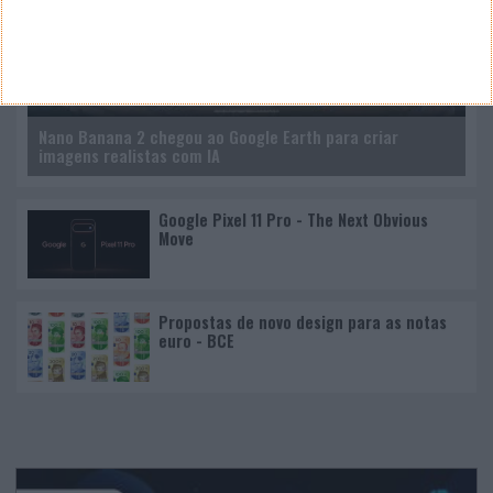
Nano Banana 2 chegou ao Google Earth para criar
imagens realistas com IA
Google Pixel 11 Pro - The Next Obvious
Move
Propostas de novo design para as notas
euro - BCE