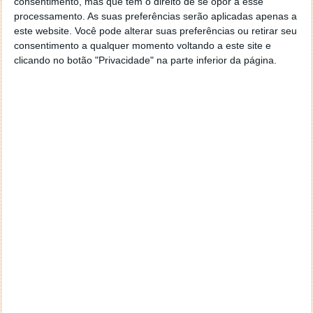
consentimento, mas que tem o direito de se opor a esse
navegar e o gestor de e-mail. Caso não consigas chegar lá,
processamento. As suas preferências serão aplicadas apenas a
vais ao teu Firefox e nas ferramentas ou tools escolhes
este website. Você pode alterar suas preferências ou retirar seu
‘Opções’ ou ‘Options’ icon geral da então janela aberta e
consentimento a qualquer momento voltando a este site e
logo perto do fim encontras um local para colocares um
clicando no botão "Privacidade" na parte inferior da página.
visto que vai obrigar o Firefox a verificar se este é o browser
predefinido.
Responder
Reporter
7 de Novembro de 2005 às 12:57
Aguardo, então, o e-mail, Vitor.
Muito obrigado.
Responder
Reporter
7 de Novembro de 2005 às 19:51
É só para dizer que ainda não me chegou mail algum.
Grato.
Responder
cristalina
11 de Novembro de 2005 às 17:00
então people