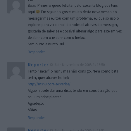
Boas! Primeiro quero felicitar pelo exelente blog que tens
aqui
Em segundo gostei muito desta nova versao do
messeger mas eu tou com um problema, eu que so uso o
explorer para ver o mail do hotmail atraves do messeger,
gostaria de saber se e possivel alterar algo para este em vez
de abrir com o ie abrir com o firefox.
Sem outro assunto Rui
Responder
Reporter
6 de Novembro de 2005 às 16:50
Tento “sacar” o msn8 mas não consigo. Nem como beta
tester, quer através ho link
http://msn8.core-server.be/
Alguém pode dar uma dica, tendo em consideração que
sou um principiante?
Agradeço.
ADias
Responder
Reporter
6 de Novembro de 2005 às 19:51