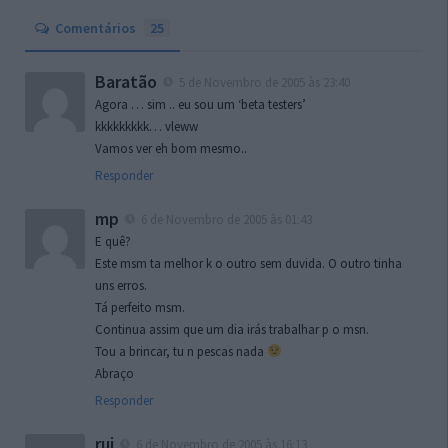
Comentários
25
Baratão
5 de Novembro de 2005 às 23:40
Agora … sim .. eu sou um ‘beta testers’
kkkkkkkkk… vleww
Vamos ver eh bom mesmo..
Responder
mp
6 de Novembro de 2005 às 01:43
E quê?
Este msm ta melhor k o outro sem duvida. O outro tinha
uns erros.
Tá perfeito msm.
Continua assim que um dia irás trabalhar p o msn.
Tou a brincar, tu n pescas nada
Abraço
Responder
rui
6 de Novembro de 2005 às 16:13