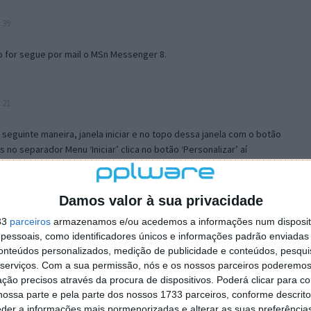
:39
o for segue por mail o MSn Messenger 8.
:21
a seguinte maneira, janela iniciar e no topo dessa janela com o botão
 no separador Menu ‘Iniciar’ clica no botão ‘Personalizar’ aí
ão para escolheres o Browser com que queres navegar e o gestor de
is ao teu Firefox e nas ferramentas ou tools escolhes ‘Opções’ ou
erta e logo perto do fim encontras um local para colocares um visto
Damos valor à sua privacidade
e este é o browser predefinido.
33
parceiros
armazenamos e/ou acedemos a informações num dispositi
essoais, como identificadores únicos e informações padrão enviadas 
conteúdos personalizados, medição de publicidade e conteúdos, pesqui
12:57
serviços.
Com a sua permissão, nós e os nossos parceiros poderemos 
ção precisos através da procura de dispositivos. Poderá clicar para co
ossa parte e pela parte dos nossos 1733 parceiros, conforme descrit
eder a informações mais pormenorizadas e alterar as suas preferência