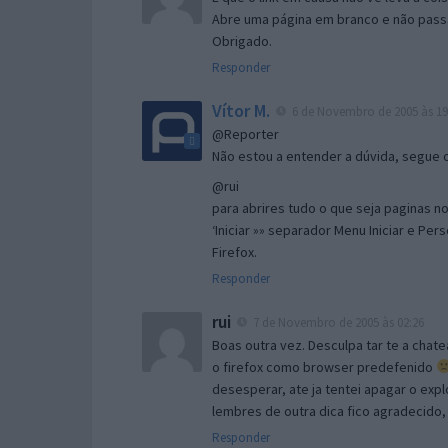
Abre uma página em branco e não passa
Obrigado.
Responder
Vítor M.
6 de Novembro de 2005 às 19
@Reporter
Não estou a entender a dúvida, segue o 
@rui
para abrires tudo o que seja paginas no 
‘Iniciar »» separador Menu Iniciar e Per
Firefox.
Responder
rui
7 de Novembro de 2005 às 02:26
Boas outra vez. Desculpa tar te a chate
o firefox como browser predefenido
desesperar, ate ja tentei apagar o expl
lembres de outra dica fico agradecido
Responder