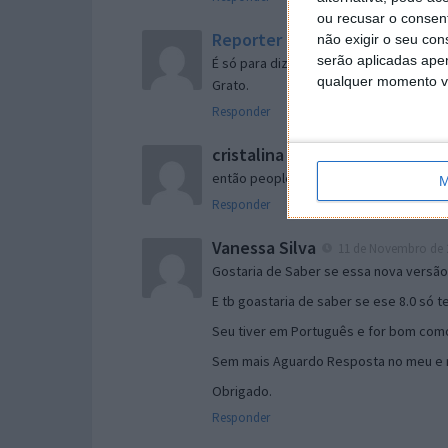
ou recusar o consen
Reporter
não exigir o seu co
7 de Novembro de 2005 às 
serão aplicadas apen
É só para dizer que ainda não me chego
qualquer momento vol
Grato.
Responder
cristalina
11 de Novembro de 2005 à
então people
M
Responder
Vanessa Silva
11 de Novembro de 2
Gostaria de Saber se essa nova versã
E tb goastaria de saber se ese 8.0 só 
Seu tiver em Português e for bom como
Sem mais Aguardo Resposta no meu e m
Obrigado.
Responder