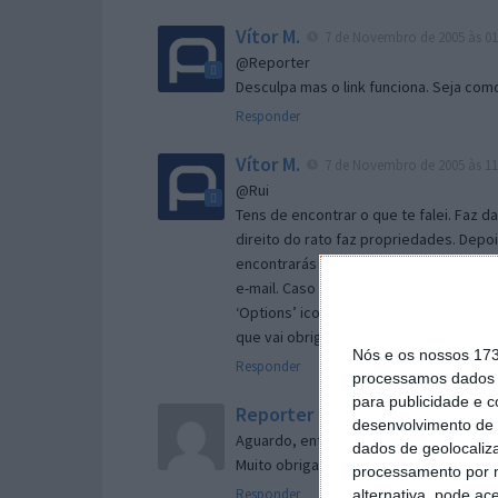
Vítor M.
7 de Novembro de 2005 às 01
@Reporter
Desculpa mas o link funciona. Seja com
Responder
Vítor M.
7 de Novembro de 2005 às 11
@Rui
Tens de encontrar o que te falei. Faz d
direito do rato faz propriedades. Depois
encontrarás no separador geral a opç
e-mail. Caso não consigas chegar lá, va
‘Options’ icon geral da então janela ab
que vai obrigar o Firefox a verificar s
Nós e os nossos 17
Responder
processamos dados p
para publicidade e 
Reporter
7 de Novembro de 2005 às 
desenvolvimento de 
Aguardo, então, o e-mail, Vitor.
dados de geolocaliza
Muito obrigado.
processamento por n
Responder
alternativa, pode ac