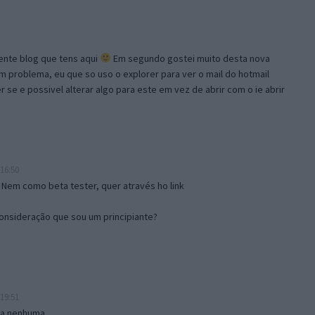
lente blog que tens aqui
Em segundo gostei muito desta nova
problema, eu que so uso o explorer para ver o mail do hotmail
se e possivel alterar algo para este em vez de abrir com o ie abrir
16:50
 Nem como beta tester, quer através ho link
onsideração que sou um principiante?
19:51
isa nenhuma.