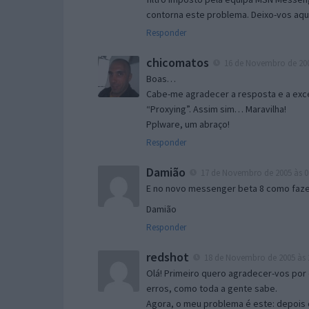
contorna este problema. Deixo-vos aqu
Responder
chicomatos
16 de Novembro de 200
Boas…
Cabe-me agradecer a resposta e a exce
“Proxying”. Assim sim… Maravilha!
Pplware, um abraço!
Responder
Damião
17 de Novembro de 2005 às 0
E no novo messenger beta 8 como fazer
Damião
Responder
redshot
18 de Novembro de 2005 às 
Olá! Primeiro quero agradecer-vos por 
erros, como toda a gente sabe.
Agora, o meu problema é este: depois 