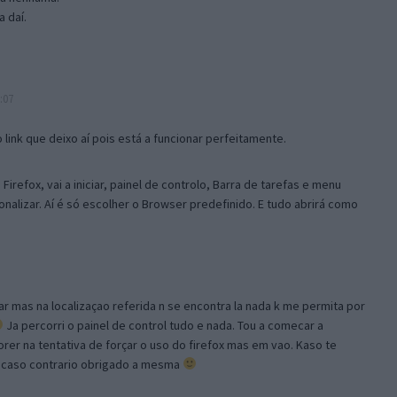
 daí.
:07
link que deixo aí pois está a funcionar perfeitamente.
Firefox, vai a iniciar, painel de controlo, Barra de tarefas e menu
sonalizar. Aí é só escolher o Browser predefinido. E tudo abrirá como
ar mas na localizaçao referida n se encontra la nada k me permita por
Ja percorri o painel de control tudo e nada. Tou a comecar a
orer na tentativa de forçar o uso do firefox mas em vao. Kaso te
, caso contrario obrigado a mesma