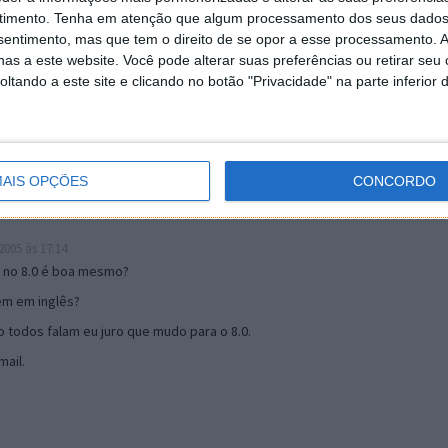
timento.
Tenha em atenção que algum processamento dos seus dados
nsentimento, mas que tem o direito de se opor a esse processamento. A
19:51
as a este website. Você pode alterar suas preferências ou retirar seu
u mail algum.
tando a este site e clicando no botão "Privacidade" na parte inferior 
s 17:00
AIS OPÇÕES
CONCORDO
005 às 17:14
o no 8.0 é boa mesmo?
tem em inglês?
 todos falam eu juro que mudo para o 8.0.
ail.