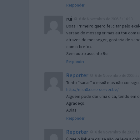
Responder
rui
6 de Novembro de 2005 às 16:13
Boas! Primeiro quero felicitar pelo exe
versao do messeger mas eu tou com um 
atraves do messeger, gostaria de saber 
com o firefox.
Sem outro assunto Rui
Responder
Reporter
6 de Novembro de 2005 às 
Tento “sacar” o msn8 mas não consigo.
http://msn8.core-server.be/
Alguém pode dar uma dica, tendo em c
Agradeço.
ADias
Responder
Reporter
6 de Novembro de 2005 às 
É que o link em causa não ve leva a co