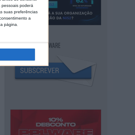
 pessoais poderá
s suas preferências
 consentimento a
da página.
NEWSLETTER PPLWARE