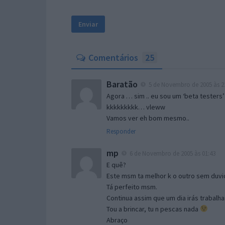
Comentários
25
Baratão
5 de Novembro de 2005 às 2
Agora … sim .. eu sou um ‘beta testers’
kkkkkkkkk… vleww
Vamos ver eh bom mesmo..
Responder
mp
6 de Novembro de 2005 às 01:43
E quê?
Este msm ta melhor k o outro sem duvid
Tá perfeito msm.
Continua assim que um dia irás trabalha
Tou a brincar, tu n pescas nada
Abraço