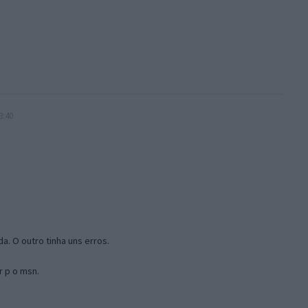
3:40
a. O outro tinha uns erros.
r p o msn.