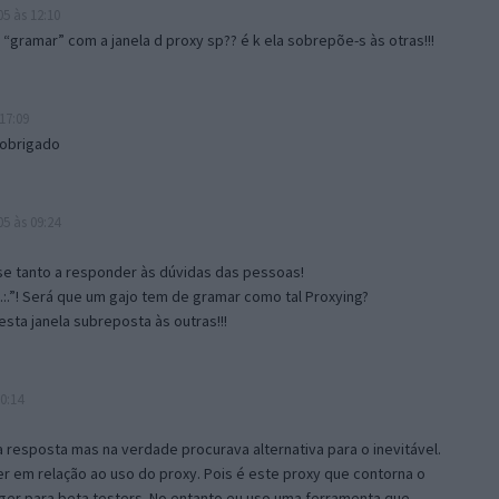
5 às 12:10
gramar” com a janela d proxy sp?? é k ela sobrepõe-s às otras!!!
17:09
 obrigado
5 às 09:24
e tanto a responder às dúvidas das pessoas!
.:.”! Será que um gajo tem de gramar como tal Proxying?
sta janela subreposta às outras!!!
0:14
resposta mas na verdade procurava alternativa para o inevitável.
 em relação ao uso do proxy. Pois é este proxy que contorna o
ger para beta testers. No entanto eu uso uma ferramenta que