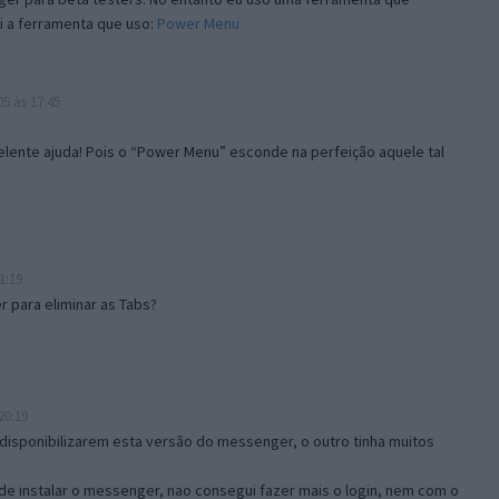
i a ferramenta que uso:
Power Menu
5 às 17:45
lente ajuda! Pois o “Power Menu” esconde na perfeição aquele tal
1:19
 para eliminar as Tabs?
20:19
disponibilizarem esta versão do messenger, o outro tinha muitos
de instalar o messenger, nao consegui fazer mais o login, nem com o