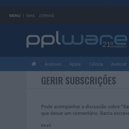
#sre{border-style: solid;display: unset;border-width: thin;}
MENU
MAIL
JORNAIS
Análises
Apple
Ciência
Android
GERIR SUBSCRIÇÕES
Pode acompanhar a discussão sobre “
Sa
que deixar um comentário. Basta escreve
Email