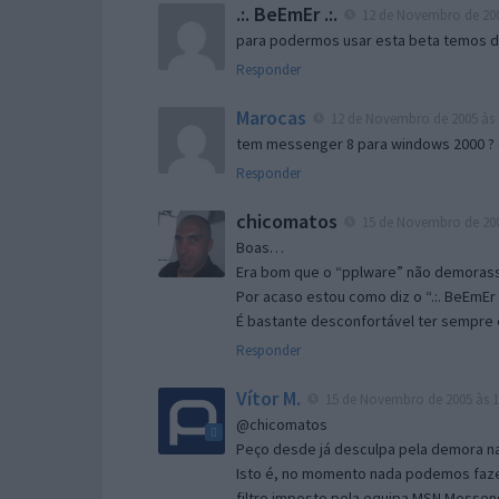
.:. BeEmEr .:.
12 de Novembro de 200
para podermos usar esta beta temos d “
Responder
Marocas
12 de Novembro de 2005 às 
tem messenger 8 para windows 2000 ?
Responder
chicomatos
15 de Novembro de 200
Boas…
Era bom que o “pplware” não demorass
Por acaso estou como diz o “.:. BeEmEr 
É bastante desconfortável ter sempre e
Responder
Vítor M.
15 de Novembro de 2005 às 1
@chicomatos
Peço desde já desculpa pela demora na 
Isto é, no momento nada podemos fazer
filtro imposto pela equipa MSN Messen