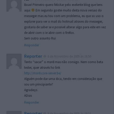
Boas! Primeiro quero felicitar pelo exelente blog que tens
aqui
Em segundo gostei muito desta nova versao do
messeger mas eu tou com um problema, eu que so uso o
explorer para ver o mail do hotmail atraves do messeger,
gostaria de saber se e possivel alterar algo para este em vez
de abrir com o ie abrir com o firefox.
Sem outro assunto Rui
Responder
Reporter
6 de Novembro de 2005 às 16:50
Tento “sacar” o msn8 mas não consigo. Nem como beta
tester, quer através ho link
http://msn8.core-server.be/
Alguém pode dar uma dica, tendo em consideração que
sou um principiante?
Agradeço.
ADias
Responder
Reporter
6 de Novembro de 2005 às 19:51