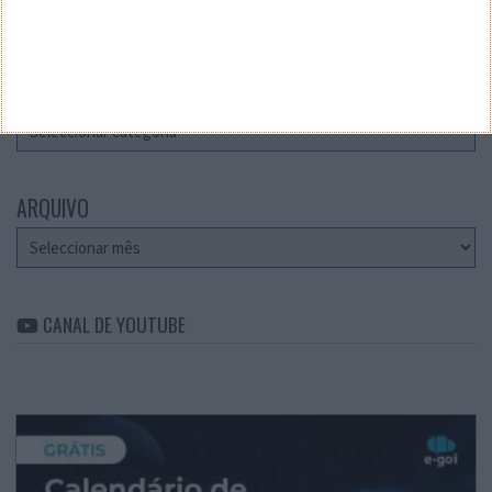
Teste a velocidade da sua Internet
CATEGORIAS
Categorias
ARQUIVO
Arquivo
CANAL DE YOUTUBE