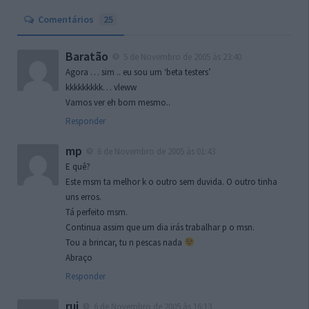
Comentários
25
Baratão
5 de Novembro de 2005 às 23:40
Agora … sim .. eu sou um ‘beta testers’
kkkkkkkkk… vleww
Vamos ver eh bom mesmo..
Responder
mp
6 de Novembro de 2005 às 01:43
E quê?
Este msm ta melhor k o outro sem duvida. O outro tinha
uns erros.
Tá perfeito msm.
Continua assim que um dia irás trabalhar p o msn.
Tou a brincar, tu n pescas nada
Abraço
Responder
rui
6 de Novembro de 2005 às 16:13