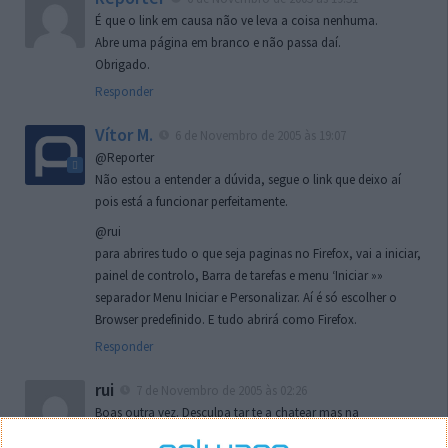
É que o link em causa não ve leva a coisa nenhuma.
Abre uma página em branco e não passa daí.
Obrigado.
Responder
Vítor M.
6 de Novembro de 2005 às 19:07
@Reporter
Não estou a entender a dúvida, segue o link que deixo aí
pois está a funcionar perfeitamente.
@rui
para abrires tudo o que seja paginas no Firefox, vai a iniciar,
painel de controlo, Barra de tarefas e menu ‘Iniciar »»
separador Menu Iniciar e Personalizar. Aí é só escolher o
Browser predefinido. E tudo abrirá como Firefox.
Responder
rui
7 de Novembro de 2005 às 02:26
Boas outra vez. Desculpa tar te a chatear mas na
localizaçao referida n se encontra la nada k me permita por