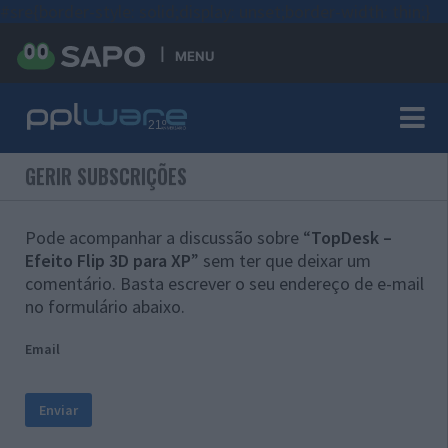
#sre{border-style: solid;display: unset;border-width: thin;}
MENU
GERIR SUBSCRIÇÕES
Pode acompanhar a discussão sobre “
TopDesk –
Efeito Flip 3D para XP
” sem ter que deixar um
comentário. Basta escrever o seu endereço de e-mail
no formulário abaixo.
Email