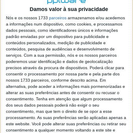
o firefox como browser predefenido
Ja percorri o painel
Damos valor à sua privacidade
de control tudo e nada. Tou a comecar a desesperar, ate ja
tentei apagar o explorer na tentativa de forçar o uso do
Nós e os nossos 1733
parceiros
armazenamos e/ou acedemos
firefox mas em vao. Kaso te lembres de outra dica fico
a informações num dispositivo, como cookies, e processamos
agradecido, caso contrario obrigado a mesma
dados pessoais, como identificadores únicos e informações
Responder
padrão enviadas por um dispositivo para publicidade e
conteúdos personalizados, medição de publicidade e
Vítor M.
conteúdos, pesquisa de audiências e desenvolvimento de
7 de Novembro de 2005 às 01:39
serviços.
Com a sua permissão, nós e os nossos parceiros
@Reporter
poderemos usar identificação e dados de geolocalização
Desculpa mas o link funciona. Seja como for segue por mail
precisos através da procura de dispositivos. Poderá clicar para
o MSn Messenger 8.
consentir o processamento por nossa parte e pela parte dos
Responder
nossos 1733 parceiros, conforme descrito acima. Em
alternativa, pode aceder a informações mais pormenorizadas e
Vítor M.
7 de Novembro de 2005 às 11:21
alterar as suas preferências antes de consentir ou recusar o
@Rui
consentimento.
Tenha em atenção que algum processamento
Tens de encontrar o que te falei. Faz da seguinte maneira,
dos seus dados pessoais poderá não exigir o seu
janela iniciar e no topo dessa janela com o botão direito do
consentimento, mas que tem o direito de se opor a esse
rato faz propriedades. Depois no separador Menu ‘Iniciar’
processamento. As suas preferências serão aplicadas apenas a
clica no botão ‘Personalizar’ aí encontrarás no separador
este website. Você pode alterar suas preferências ou retirar seu
geral a opção para escolheres o Browser com que queres
consentimento a qualquer momento voltando a este site e