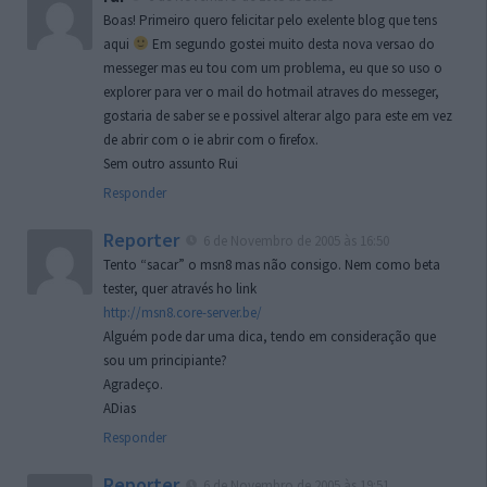
Boas! Primeiro quero felicitar pelo exelente blog que tens
aqui
Em segundo gostei muito desta nova versao do
messeger mas eu tou com um problema, eu que so uso o
explorer para ver o mail do hotmail atraves do messeger,
gostaria de saber se e possivel alterar algo para este em vez
de abrir com o ie abrir com o firefox.
Sem outro assunto Rui
Responder
Reporter
6 de Novembro de 2005 às 16:50
Tento “sacar” o msn8 mas não consigo. Nem como beta
tester, quer através ho link
http://msn8.core-server.be/
Alguém pode dar uma dica, tendo em consideração que
sou um principiante?
Agradeço.
ADias
Responder
Reporter
6 de Novembro de 2005 às 19:51