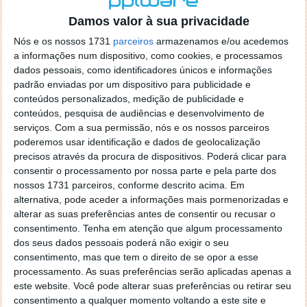
o firefox como browser predefenido
Ja percorri o painel
Damos valor à sua privacidade
de control tudo e nada. Tou a comecar a desesperar, ate ja
tentei apagar o explorer na tentativa de forçar o uso do
Nós e os nossos 1731
parceiros
armazenamos e/ou acedemos
firefox mas em vao. Kaso te lembres de outra dica fico
a informações num dispositivo, como cookies, e processamos
agradecido, caso contrario obrigado a mesma
dados pessoais, como identificadores únicos e informações
Responder
padrão enviadas por um dispositivo para publicidade e
conteúdos personalizados, medição de publicidade e
Vítor M.
conteúdos, pesquisa de audiências e desenvolvimento de
7 de Novembro de 2005 às 01:39
serviços.
Com a sua permissão, nós e os nossos parceiros
@Reporter
poderemos usar identificação e dados de geolocalização
Desculpa mas o link funciona. Seja como for segue por mail
precisos através da procura de dispositivos. Poderá clicar para
o MSn Messenger 8.
consentir o processamento por nossa parte e pela parte dos
Responder
nossos 1731 parceiros, conforme descrito acima. Em
alternativa, pode aceder a informações mais pormenorizadas e
Vítor M.
7 de Novembro de 2005 às 11:21
alterar as suas preferências antes de consentir ou recusar o
@Rui
consentimento.
Tenha em atenção que algum processamento
Tens de encontrar o que te falei. Faz da seguinte maneira,
dos seus dados pessoais poderá não exigir o seu
janela iniciar e no topo dessa janela com o botão direito do
consentimento, mas que tem o direito de se opor a esse
rato faz propriedades. Depois no separador Menu ‘Iniciar’
processamento. As suas preferências serão aplicadas apenas a
clica no botão ‘Personalizar’ aí encontrarás no separador
este website. Você pode alterar suas preferências ou retirar seu
geral a opção para escolheres o Browser com que queres
consentimento a qualquer momento voltando a este site e