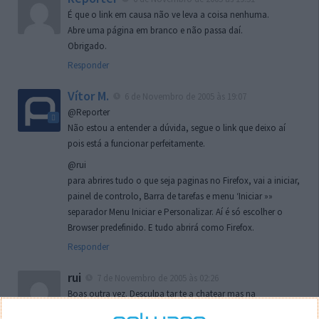
É que o link em causa não ve leva a coisa nenhuma.
Abre uma página em branco e não passa daí.
Obrigado.
Responder
Vítor M.
6 de Novembro de 2005 às 19:07
@Reporter
Não estou a entender a dúvida, segue o link que deixo aí
pois está a funcionar perfeitamente.
@rui
para abrires tudo o que seja paginas no Firefox, vai a iniciar,
painel de controlo, Barra de tarefas e menu ‘Iniciar »»
separador Menu Iniciar e Personalizar. Aí é só escolher o
Browser predefinido. E tudo abrirá como Firefox.
Responder
rui
7 de Novembro de 2005 às 02:26
Boas outra vez. Desculpa tar te a chatear mas na
localizaçao referida n se encontra la nada k me permita por