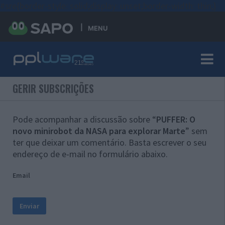
#sre{border-style: solid;display: unset;border-width: thin;}
MENU
GERIR SUBSCRIÇÕES
Pode acompanhar a discussão sobre “
PUFFER: O
novo minirobot da NASA para explorar Marte
” sem
ter que deixar um comentário. Basta escrever o seu
endereço de e-mail no formulário abaixo.
Email