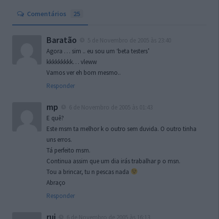
Comentários
25
Baratão
5 de Novembro de 2005 às 23:40
Agora … sim .. eu sou um ‘beta testers’
kkkkkkkkk… vleww
Vamos ver eh bom mesmo..
Responder
mp
6 de Novembro de 2005 às 01:43
E quê?
Este msm ta melhor k o outro sem duvida. O outro tinha
uns erros.
Tá perfeito msm.
Continua assim que um dia irás trabalhar p o msn.
Tou a brincar, tu n pescas nada
Abraço
Responder
rui
6 de Novembro de 2005 às 16:13