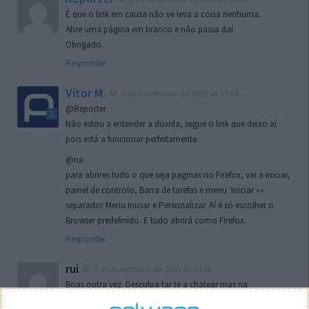
É que o link em causa não ve leva a coisa nenhuma.
Abre uma página em branco e não passa daí.
Obrigado.
Responder
Vítor M.
6 de Novembro de 2005 às 19:07
@Reporter
Não estou a entender a dúvida, segue o link que deixo aí
pois está a funcionar perfeitamente.
@rui
para abrires tudo o que seja paginas no Firefox, vai a iniciar,
painel de controlo, Barra de tarefas e menu ‘Iniciar »»
separador Menu Iniciar e Personalizar. Aí é só escolher o
Browser predefinido. E tudo abrirá como Firefox.
Responder
rui
7 de Novembro de 2005 às 02:26
Boas outra vez. Desculpa tar te a chatear mas na
localizaçao referida n se encontra la nada k me permita por