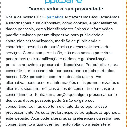
o firefox como browser predefenido
Ja percorri o painel
Damos valor à sua privacidade
de control tudo e nada. Tou a comecar a desesperar, ate ja
tentei apagar o explorer na tentativa de forçar o uso do
Nós e os nossos 1733
parceiros
armazenamos e/ou acedemos
firefox mas em vao. Kaso te lembres de outra dica fico
a informações num dispositivo, como cookies, e processamos
agradecido, caso contrario obrigado a mesma
dados pessoais, como identificadores únicos e informações
Responder
padrão enviadas por um dispositivo para publicidade e
conteúdos personalizados, medição de publicidade e
Vítor M.
conteúdos, pesquisa de audiências e desenvolvimento de
7 de Novembro de 2005 às 01:39
serviços.
Com a sua permissão, nós e os nossos parceiros
@Reporter
poderemos usar identificação e dados de geolocalização
Desculpa mas o link funciona. Seja como for segue por mail
precisos através da procura de dispositivos. Poderá clicar para
o MSn Messenger 8.
consentir o processamento por nossa parte e pela parte dos
Responder
nossos 1733 parceiros, conforme descrito acima. Em
alternativa, pode aceder a informações mais pormenorizadas e
Vítor M.
7 de Novembro de 2005 às 11:21
alterar as suas preferências antes de consentir ou recusar o
@Rui
consentimento.
Tenha em atenção que algum processamento
Tens de encontrar o que te falei. Faz da seguinte maneira,
dos seus dados pessoais poderá não exigir o seu
janela iniciar e no topo dessa janela com o botão direito do
consentimento, mas que tem o direito de se opor a esse
rato faz propriedades. Depois no separador Menu ‘Iniciar’
processamento. As suas preferências serão aplicadas apenas a
clica no botão ‘Personalizar’ aí encontrarás no separador
este website. Você pode alterar suas preferências ou retirar seu
geral a opção para escolheres o Browser com que queres
consentimento a qualquer momento voltando a este site e