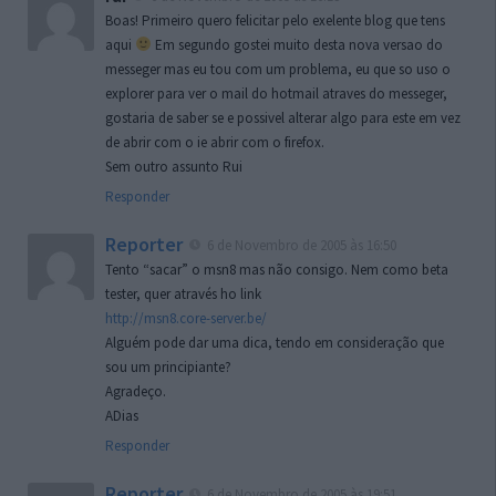
Boas! Primeiro quero felicitar pelo exelente blog que tens
aqui
Em segundo gostei muito desta nova versao do
messeger mas eu tou com um problema, eu que so uso o
explorer para ver o mail do hotmail atraves do messeger,
gostaria de saber se e possivel alterar algo para este em vez
de abrir com o ie abrir com o firefox.
Sem outro assunto Rui
Responder
Reporter
6 de Novembro de 2005 às 16:50
Tento “sacar” o msn8 mas não consigo. Nem como beta
tester, quer através ho link
http://msn8.core-server.be/
Alguém pode dar uma dica, tendo em consideração que
sou um principiante?
Agradeço.
ADias
Responder
Reporter
6 de Novembro de 2005 às 19:51