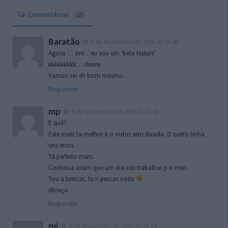
Comentários
25
Baratão
5 de Novembro de 2005 às 23:40
Agora … sim .. eu sou um ‘beta testers’
kkkkkkkkk… vleww
Vamos ver eh bom mesmo..
Responder
mp
6 de Novembro de 2005 às 01:43
E quê?
Este msm ta melhor k o outro sem duvida. O outro tinha
uns erros.
Tá perfeito msm.
Continua assim que um dia irás trabalhar p o msn.
Tou a brincar, tu n pescas nada
Abraço
Responder
rui
6 de Novembro de 2005 às 16:13