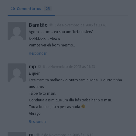
Comentários
25
Baratão
5 de Novembro de 2005 às 23:40
Agora … sim .. eu sou um ‘beta testers’
kkkkkkkkk… vleww
Vamos ver eh bom mesmo..
Responder
mp
6 de Novembro de 2005 às 01:43
E quê?
Este msm ta melhor k o outro sem duvida. O outro tinha
uns erros.
Tá perfeito msm.
Continua assim que um dia irás trabalhar p o msn.
Tou a brincar, tu n pescas nada
Abraço
Responder
rui
6 de Novembro de 2005 às 16:13