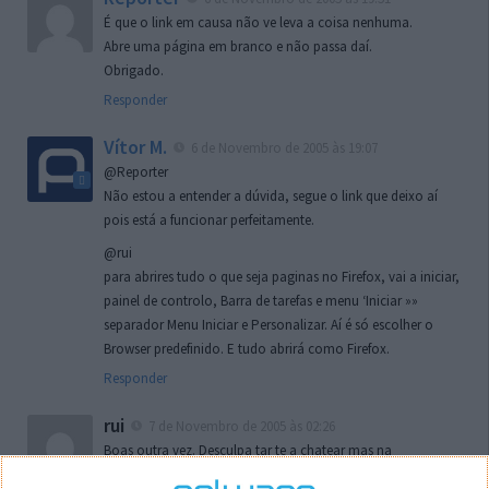
É que o link em causa não ve leva a coisa nenhuma.
Abre uma página em branco e não passa daí.
Obrigado.
Responder
Vítor M.
6 de Novembro de 2005 às 19:07
@Reporter
Não estou a entender a dúvida, segue o link que deixo aí
pois está a funcionar perfeitamente.
@rui
para abrires tudo o que seja paginas no Firefox, vai a iniciar,
painel de controlo, Barra de tarefas e menu ‘Iniciar »»
separador Menu Iniciar e Personalizar. Aí é só escolher o
Browser predefinido. E tudo abrirá como Firefox.
Responder
rui
7 de Novembro de 2005 às 02:26
Boas outra vez. Desculpa tar te a chatear mas na
localizaçao referida n se encontra la nada k me permita por