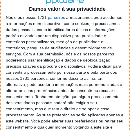
o firefox como browser predefenido
Ja percorri o painel
Damos valor à sua privacidade
de control tudo e nada. Tou a comecar a desesperar, ate ja
tentei apagar o explorer na tentativa de forçar o uso do
Nós e os nossos 1731
parceiros
armazenamos e/ou acedemos
firefox mas em vao. Kaso te lembres de outra dica fico
a informações num dispositivo, como cookies, e processamos
agradecido, caso contrario obrigado a mesma
dados pessoais, como identificadores únicos e informações
Responder
padrão enviadas por um dispositivo para publicidade e
conteúdos personalizados, medição de publicidade e
Vítor M.
conteúdos, pesquisa de audiências e desenvolvimento de
7 de Novembro de 2005 às 01:39
serviços.
Com a sua permissão, nós e os nossos parceiros
@Reporter
poderemos usar identificação e dados de geolocalização
Desculpa mas o link funciona. Seja como for segue por mail
precisos através da procura de dispositivos. Poderá clicar para
o MSn Messenger 8.
consentir o processamento por nossa parte e pela parte dos
Responder
nossos 1731 parceiros, conforme descrito acima. Em
alternativa, pode aceder a informações mais pormenorizadas e
Vítor M.
7 de Novembro de 2005 às 11:21
alterar as suas preferências antes de consentir ou recusar o
@Rui
consentimento.
Tenha em atenção que algum processamento
Tens de encontrar o que te falei. Faz da seguinte maneira,
dos seus dados pessoais poderá não exigir o seu
janela iniciar e no topo dessa janela com o botão direito do
consentimento, mas que tem o direito de se opor a esse
rato faz propriedades. Depois no separador Menu ‘Iniciar’
processamento. As suas preferências serão aplicadas apenas a
clica no botão ‘Personalizar’ aí encontrarás no separador
este website. Você pode alterar suas preferências ou retirar seu
geral a opção para escolheres o Browser com que queres
consentimento a qualquer momento voltando a este site e