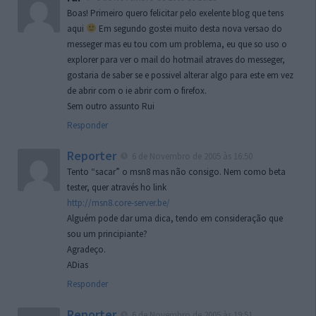
Boas! Primeiro quero felicitar pelo exelente blog que tens
aqui
Em segundo gostei muito desta nova versao do
messeger mas eu tou com um problema, eu que so uso o
explorer para ver o mail do hotmail atraves do messeger,
gostaria de saber se e possivel alterar algo para este em vez
de abrir com o ie abrir com o firefox.
Sem outro assunto Rui
Responder
Reporter
6 de Novembro de 2005 às 16:50
Tento “sacar” o msn8 mas não consigo. Nem como beta
tester, quer através ho link
http://msn8.core-server.be/
Alguém pode dar uma dica, tendo em consideração que
sou um principiante?
Agradeço.
ADias
Responder
Reporter
6 de Novembro de 2005 às 19:51