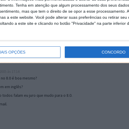
timento.
Tenha em atenção que algum processamento dos seus dados
nsentimento, mas que tem o direito de se opor a esse processamento. A
19:51
as a este website. Você pode alterar suas preferências ou retirar seu
u mail algum.
tando a este site e clicando no botão "Privacidade" na parte inferior 
s 17:00
AIS OPÇÕES
CONCORDO
005 às 17:14
o no 8.0 é boa mesmo?
tem em inglês?
 todos falam eu juro que mudo para o 8.0.
ail.