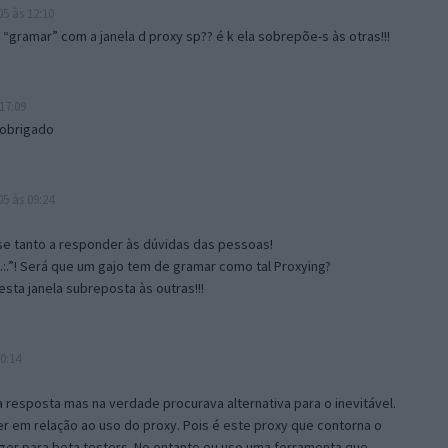
5 às 12:10
gramar” com a janela d proxy sp?? é k ela sobrepõe-s às otras!!!
17:09
 obrigado
5 às 09:24
e tanto a responder às dúvidas das pessoas!
.:.”! Será que um gajo tem de gramar como tal Proxying?
sta janela subreposta às outras!!!
0:14
resposta mas na verdade procurava alternativa para o inevitável.
 em relação ao uso do proxy. Pois é este proxy que contorna o
ger para beta testers. No entanto eu uso uma ferramenta que