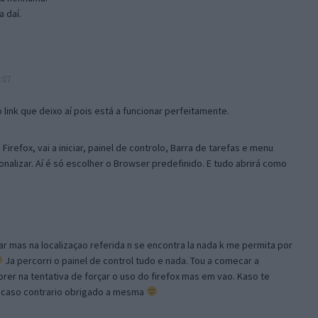
 daí.
:07
link que deixo aí pois está a funcionar perfeitamente.
Firefox, vai a iniciar, painel de controlo, Barra de tarefas e menu
sonalizar. Aí é só escolher o Browser predefinido. E tudo abrirá como
ar mas na localizaçao referida n se encontra la nada k me permita por
Ja percorri o painel de control tudo e nada. Tou a comecar a
orer na tentativa de forçar o uso do firefox mas em vao. Kaso te
, caso contrario obrigado a mesma