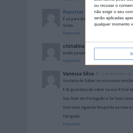
ou recusar o consen
Reporter
não exigir o seu co
7 de Novembro de 2005 às 
serão aplicadas apen
É só para dizer que ainda não me chego
qualquer momento vol
Grato.
Responder
cristalina
11 de Novembro de 2005 à
então people
M
Responder
Vanessa Silva
11 de Novembro de 2
Gostaria de Saber se essa nova versã
E tb goastaria de saber se ese 8.0 só 
Seu tiver em Português e for bom como
Sem mais Aguardo Resposta no meu e m
Obrigado.
Responder