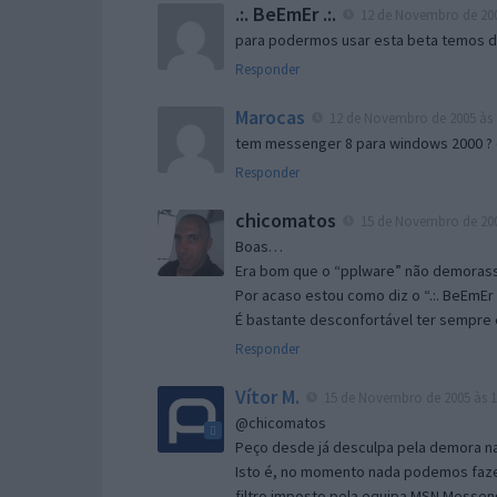
.:. BeEmEr .:.
12 de Novembro de 200
para podermos usar esta beta temos d “
Responder
Marocas
12 de Novembro de 2005 às 
tem messenger 8 para windows 2000 ?
Responder
chicomatos
15 de Novembro de 200
Boas…
Era bom que o “pplware” não demorass
Por acaso estou como diz o “.:. BeEmEr 
É bastante desconfortável ter sempre e
Responder
Vítor M.
15 de Novembro de 2005 às 1
@chicomatos
Peço desde já desculpa pela demora na 
Isto é, no momento nada podemos fazer
filtro imposto pela equipa MSN Messen