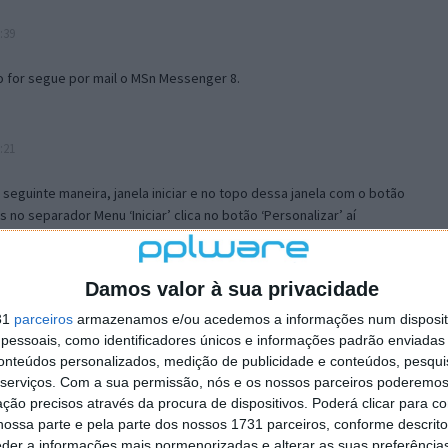
:39
o for segue por mail o MSn Messenger 8.
:21
a seguinte maneira, janela iniciar e no topo dessa janela com o botão
 no separador Menu ‘Iniciar’ clica no botão ‘Personalizar’ aí
ão para escolheres o Browser com que queres navegar e o gestor de
is ao teu Firefox e nas ferramentas ou tools escolhes ‘Opções’ ou
erta e logo perto do fim encontras um local para colocares um visto
Damos valor à sua privacidade
e este é o browser predefinido.
31
parceiros
armazenamos e/ou acedemos a informações num dispositi
essoais, como identificadores únicos e informações padrão enviadas 
conteúdos personalizados, medição de publicidade e conteúdos, pesqui
12:57
serviços.
Com a sua permissão, nós e os nossos parceiros poderemos 
ção precisos através da procura de dispositivos. Poderá clicar para co
ossa parte e pela parte dos nossos 1731 parceiros, conforme descrit
eder a informações mais pormenorizadas e alterar as suas preferência