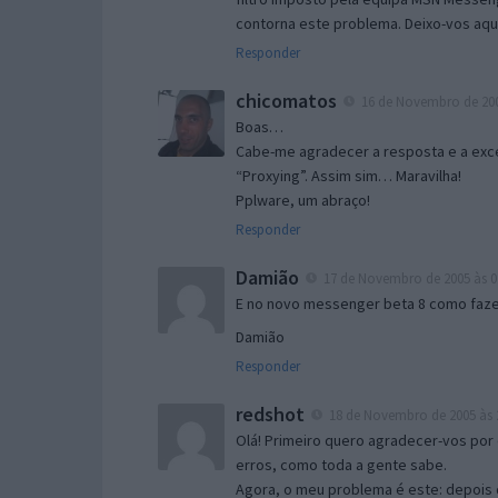
contorna este problema. Deixo-vos aqu
Responder
chicomatos
16 de Novembro de 200
Boas…
Cabe-me agradecer a resposta e a exce
“Proxying”. Assim sim… Maravilha!
Pplware, um abraço!
Responder
Damião
17 de Novembro de 2005 às 0
E no novo messenger beta 8 como fazer
Damião
Responder
redshot
18 de Novembro de 2005 às 
Olá! Primeiro quero agradecer-vos por 
erros, como toda a gente sabe.
Agora, o meu problema é este: depois 