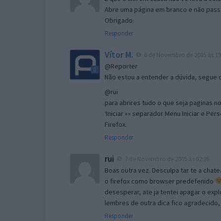
Abre uma página em branco e não passa
Obrigado.
Responder
Vítor M.
6 de Novembro de 2005 às 19
@Reporter
Não estou a entender a dúvida, segue o 
@rui
para abrires tudo o que seja paginas no 
‘Iniciar »» separador Menu Iniciar e Per
Firefox.
Responder
rui
7 de Novembro de 2005 às 02:26
Boas outra vez. Desculpa tar te a chate
o firefox como browser predefenido
desesperar, ate ja tentei apagar o expl
lembres de outra dica fico agradecido
Responder