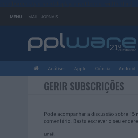
#sre{border-style: solid;display: unset;border-width: thin;}
MENU
MAIL
JORNAIS
Análises
Apple
Ciência
Android
GERIR SUBSCRIÇÕES
Pode acompanhar a discussão sobre “
5 
comentário. Basta escrever o seu endere
Email