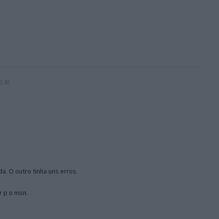
3:40
a. O outro tinha uns erros.
r p o msn.