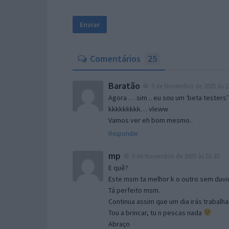
Comentários
25
Baratão
5 de Novembro de 2005 às 2
Agora … sim .. eu sou um ‘beta testers’
kkkkkkkkk… vleww
Vamos ver eh bom mesmo..
Responder
mp
6 de Novembro de 2005 às 01:43
E quê?
Este msm ta melhor k o outro sem duvid
Tá perfeito msm.
Continua assim que um dia irás trabalha
Tou a brincar, tu n pescas nada
Abraço