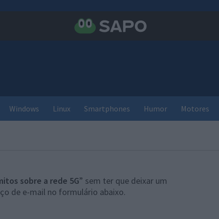
Windows
Linux
Smartphones
Humor
Motores
mitos sobre a rede 5G
” sem ter que deixar um
ço de e-mail no formulário abaixo.