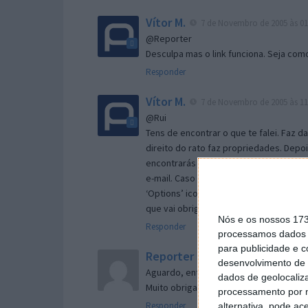
Vítor M.
7 de Novembro de 2005 às 01
@Reporter
Desculpa mas o link funciona. Seja com
Responder
Vítor M.
7 de Novembro de 2005 às 11
@Rui
Tens de encontrar o que te falei. Faz d
direito do rato faz propriedades. Depois
encontrarás no separador geral a opç
e-mail. Caso não consigas chegar lá, va
‘Options’ icon geral da então janela ab
que vai obrigar o Firefox a verificar s
Nós e os nossos 17
Responder
processamos dados p
para publicidade e 
Reporter
7 de Novembro de 2005 às 
desenvolvimento de 
Aguardo, então, o e-mail, Vitor.
dados de geolocaliza
Muito obrigado.
processamento por n
Responder
alternativa, pode ac