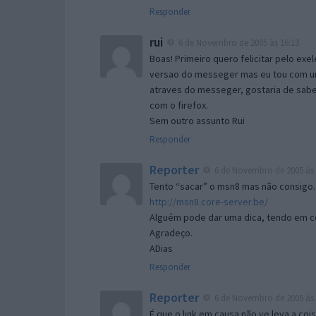
Responder
rui
6 de Novembro de 2005 às 16:13
Boas! Primeiro quero felicitar pelo exe
versao do messeger mas eu tou com um 
atraves do messeger, gostaria de saber 
com o firefox.
Sem outro assunto Rui
Responder
Reporter
6 de Novembro de 2005 às 
Tento “sacar” o msn8 mas não consigo.
http://msn8.core-server.be/
Alguém pode dar uma dica, tendo em c
Agradeço.
ADias
Responder
Reporter
6 de Novembro de 2005 às 
É que o link em causa não ve leva a co