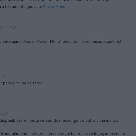
i a ferramenta que uso:
Power Menu
5 às 17:45
lente ajuda! Pois o “Power Menu” esconde na perfeição aquele tal
1:19
 para eliminar as Tabs?
20:19
disponibilizarem esta versão do messenger, o outro tinha muitos
de instalar o messenger, nao consegui fazer mais o login, nem com o