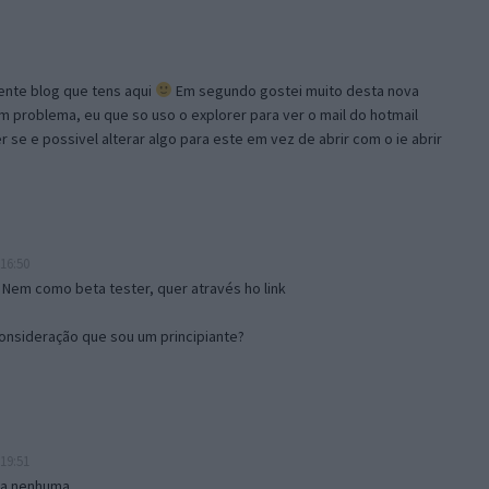
lente blog que tens aqui
Em segundo gostei muito desta nova
problema, eu que so uso o explorer para ver o mail do hotmail
se e possivel alterar algo para este em vez de abrir com o ie abrir
16:50
 Nem como beta tester, quer através ho link
onsideração que sou um principiante?
19:51
isa nenhuma.