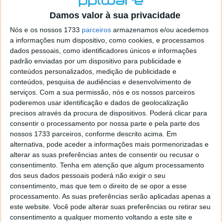
o firefox como browser predefenido
Ja percorri o painel
Damos valor à sua privacidade
de control tudo e nada. Tou a comecar a desesperar, ate ja
tentei apagar o explorer na tentativa de forçar o uso do
Nós e os nossos 1733
parceiros
armazenamos e/ou acedemos
firefox mas em vao. Kaso te lembres de outra dica fico
a informações num dispositivo, como cookies, e processamos
agradecido, caso contrario obrigado a mesma
dados pessoais, como identificadores únicos e informações
Responder
padrão enviadas por um dispositivo para publicidade e
conteúdos personalizados, medição de publicidade e
Vítor M.
conteúdos, pesquisa de audiências e desenvolvimento de
7 de Novembro de 2005 às 01:39
serviços.
Com a sua permissão, nós e os nossos parceiros
@Reporter
poderemos usar identificação e dados de geolocalização
Desculpa mas o link funciona. Seja como for segue por mail
precisos através da procura de dispositivos. Poderá clicar para
o MSn Messenger 8.
consentir o processamento por nossa parte e pela parte dos
Responder
nossos 1733 parceiros, conforme descrito acima. Em
alternativa, pode aceder a informações mais pormenorizadas e
Vítor M.
7 de Novembro de 2005 às 11:21
alterar as suas preferências antes de consentir ou recusar o
@Rui
consentimento.
Tenha em atenção que algum processamento
Tens de encontrar o que te falei. Faz da seguinte maneira,
dos seus dados pessoais poderá não exigir o seu
janela iniciar e no topo dessa janela com o botão direito do
consentimento, mas que tem o direito de se opor a esse
rato faz propriedades. Depois no separador Menu ‘Iniciar’
processamento. As suas preferências serão aplicadas apenas a
clica no botão ‘Personalizar’ aí encontrarás no separador
este website. Você pode alterar suas preferências ou retirar seu
geral a opção para escolheres o Browser com que queres
consentimento a qualquer momento voltando a este site e