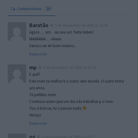
Comentários
25
Baratão
5 de Novembro de 2005 às 23:40
Agora … sim .. eu sou um ‘beta testers’
kkkkkkkkk… vleww
Vamos ver eh bom mesmo..
Responder
mp
6 de Novembro de 2005 às 01:43
E quê?
Este msm ta melhor k o outro sem duvida. O outro tinha
uns erros.
Tá perfeito msm.
Continua assim que um dia irás trabalhar p o msn.
Tou a brincar, tu n pescas nada
Abraço
Responder
rui
6 de Novembro de 2005 às 16:13