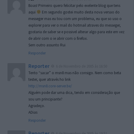
Boas! Primeiro quero felicitar pelo exelente blog que tens
aqui
Em segundo gostei muito desta nova versao do
messeger mas eu tou com um problema, eu que so uso o
explorer para ver o mail do hotmail atraves do messeger,
gostaria de saber se e possivel alterar algo para este em vez
de abrir com o ie abrir com o firefox.
Sem outro assunto Rui
Responder
Reporter
6 de Novembro de 2005 às 16:50
Tento “sacar” o msn8 mas não consigo. Nem como beta
tester, quer através ho link
http://msn8.core-server.be/
Alguém pode dar uma dica, tendo em consideração que
sou um principiante?
Agradeço.
ADias
Responder
Reporter
6 de Novembro de 2005 às 19:51