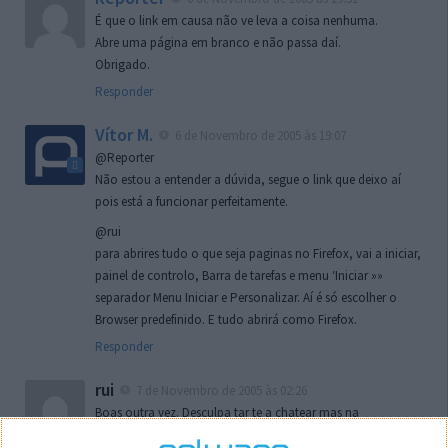
É que o link em causa não ve leva a coisa nenhuma.
Abre uma página em branco e não passa daí.
Obrigado.
Responder
Vítor M.
6 de Novembro de 2005 às 19:07
@Reporter
Não estou a entender a dúvida, segue o link que deixo aí
pois está a funcionar perfeitamente.
@rui
para abrires tudo o que seja paginas no Firefox, vai a iniciar,
painel de controlo, Barra de tarefas e menu ‘Iniciar »»
separador Menu Iniciar e Personalizar. Aí é só escolher o
Browser predefinido. E tudo abrirá como Firefox.
Responder
rui
7 de Novembro de 2005 às 02:26
Boas outra vez. Desculpa tar te a chatear mas na
localizaçao referida n se encontra la nada k me permita por