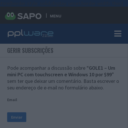
#sre{border-style: solid;display: unset;border-width: thin;}
MENU
GERIR SUBSCRIÇÕES
Pode acompanhar a discussão sobre “
GOLE1 – Um
mini PC com touchscreen e Windows 10 por $99
”
sem ter que deixar um comentário. Basta escrever o
seu endereço de e-mail no formulário abaixo.
Email