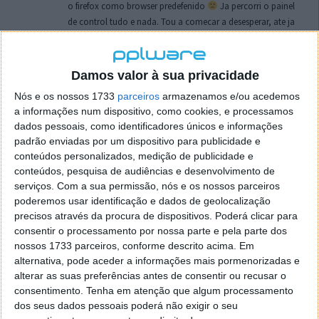
o firefox como browser predefenido
Ja percorri o painel
de control tudo e nada. Tou a comecar a desesperar, ate ja
tentei apagar o explorer na tentativa de forçar o uso do
firefox mas em vao. Kaso te lembres de outra dica fico
agradecido, caso contrario obrigado a mesma
Damos valor à sua privacidade
Responder
Nós e os nossos 1733
parceiros
armazenamos e/ou acedemos
a informações num dispositivo, como cookies, e processamos
Vítor M.
7 de Novembro de 2005 às 01:39
dados pessoais, como identificadores únicos e informações
@Reporter
padrão enviadas por um dispositivo para publicidade e
Desculpa mas o link funciona. Seja como for segue por mail
conteúdos personalizados, medição de publicidade e
o MSn Messenger 8.
conteúdos, pesquisa de audiências e desenvolvimento de
Responder
serviços.
Com a sua permissão, nós e os nossos parceiros
poderemos usar identificação e dados de geolocalização
Vítor M.
precisos através da procura de dispositivos. Poderá clicar para
7 de Novembro de 2005 às 11:21
consentir o processamento por nossa parte e pela parte dos
@Rui
nossos 1733 parceiros, conforme descrito acima. Em
Tens de encontrar o que te falei. Faz da seguinte maneira,
alternativa, pode aceder a informações mais pormenorizadas e
janela iniciar e no topo dessa janela com o botão direito do
alterar as suas preferências antes de consentir ou recusar o
rato faz propriedades. Depois no separador Menu ‘Iniciar’
consentimento.
Tenha em atenção que algum processamento
clica no botão ‘Personalizar’ aí encontrarás no separador
dos seus dados pessoais poderá não exigir o seu
geral a opção para escolheres o Browser com que queres