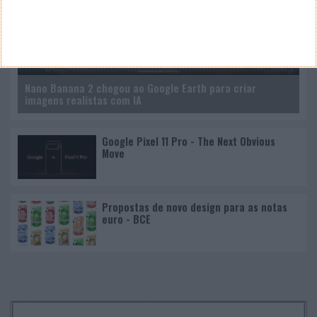
Nano Banana 2 chegou ao Google Earth para criar
imagens realistas com IA
Google Pixel 11 Pro - The Next Obvious
Move
Propostas de novo design para as notas
euro - BCE