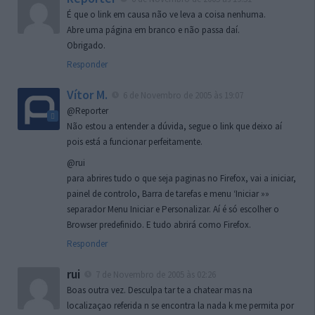
É que o link em causa não ve leva a coisa nenhuma.
Abre uma página em branco e não passa daí.
Obrigado.
Responder
Vítor M.
6 de Novembro de 2005 às 19:07
@Reporter
Não estou a entender a dúvida, segue o link que deixo aí
pois está a funcionar perfeitamente.
@rui
para abrires tudo o que seja paginas no Firefox, vai a iniciar,
painel de controlo, Barra de tarefas e menu ‘Iniciar »»
separador Menu Iniciar e Personalizar. Aí é só escolher o
Browser predefinido. E tudo abrirá como Firefox.
Responder
rui
7 de Novembro de 2005 às 02:26
Boas outra vez. Desculpa tar te a chatear mas na
localizaçao referida n se encontra la nada k me permita por