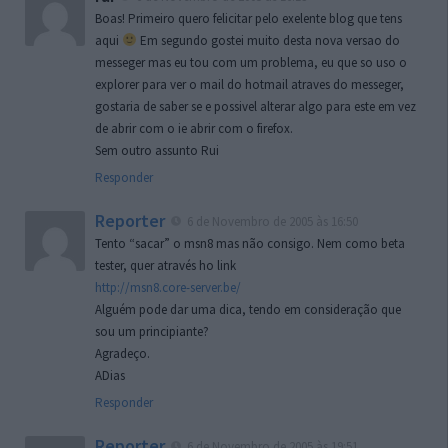
Boas! Primeiro quero felicitar pelo exelente blog que tens
aqui
Em segundo gostei muito desta nova versao do
messeger mas eu tou com um problema, eu que so uso o
explorer para ver o mail do hotmail atraves do messeger,
gostaria de saber se e possivel alterar algo para este em vez
de abrir com o ie abrir com o firefox.
Sem outro assunto Rui
Responder
Reporter
6 de Novembro de 2005 às 16:50
Tento “sacar” o msn8 mas não consigo. Nem como beta
tester, quer através ho link
http://msn8.core-server.be/
Alguém pode dar uma dica, tendo em consideração que
sou um principiante?
Agradeço.
ADias
Responder
Reporter
6 de Novembro de 2005 às 19:51