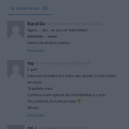
Comentários
25
Baratão
5 de Novembro de 2005 às 23:40
Agora … sim .. eu sou um ‘beta testers’
kkkkkkkkk… vleww
Vamos ver eh bom mesmo..
Responder
mp
6 de Novembro de 2005 às 01:43
E quê?
Este msm ta melhor k o outro sem duvida. O outro tinha
uns erros.
Tá perfeito msm.
Continua assim que um dia irás trabalhar p o msn.
Tou a brincar, tu n pescas nada
Abraço
Responder
rui
6 de Novembro de 2005 às 16:13