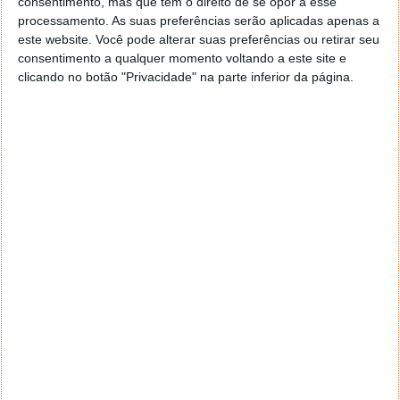
consentimento, mas que tem o direito de se opor a esse
navegar e o gestor de e-mail. Caso não consigas chegar lá,
processamento. As suas preferências serão aplicadas apenas a
vais ao teu Firefox e nas ferramentas ou tools escolhes
este website. Você pode alterar suas preferências ou retirar seu
‘Opções’ ou ‘Options’ icon geral da então janela aberta e
consentimento a qualquer momento voltando a este site e
logo perto do fim encontras um local para colocares um
clicando no botão "Privacidade" na parte inferior da página.
visto que vai obrigar o Firefox a verificar se este é o browser
predefinido.
Responder
Reporter
7 de Novembro de 2005 às 12:57
Aguardo, então, o e-mail, Vitor.
Muito obrigado.
Responder
Reporter
7 de Novembro de 2005 às 19:51
É só para dizer que ainda não me chegou mail algum.
Grato.
Responder
cristalina
11 de Novembro de 2005 às 17:00
então people