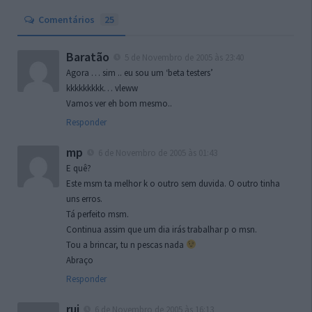
Comentários
25
Baratão
5 de Novembro de 2005 às 23:40
Agora … sim .. eu sou um ‘beta testers’
kkkkkkkkk… vleww
Vamos ver eh bom mesmo..
Responder
mp
6 de Novembro de 2005 às 01:43
E quê?
Este msm ta melhor k o outro sem duvida. O outro tinha
uns erros.
Tá perfeito msm.
Continua assim que um dia irás trabalhar p o msn.
Tou a brincar, tu n pescas nada
Abraço
Responder
rui
6 de Novembro de 2005 às 16:13