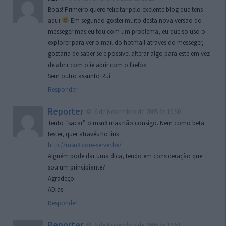
Boas! Primeiro quero felicitar pelo exelente blog que tens
aqui
Em segundo gostei muito desta nova versao do
messeger mas eu tou com um problema, eu que so uso o
explorer para ver o mail do hotmail atraves do messeger,
gostaria de saber se e possivel alterar algo para este em vez
de abrir com o ie abrir com o firefox.
Sem outro assunto Rui
Responder
Reporter
6 de Novembro de 2005 às 16:50
Tento “sacar” o msn8 mas não consigo. Nem como beta
tester, quer através ho link
http://msn8.core-server.be/
Alguém pode dar uma dica, tendo em consideração que
sou um principiante?
Agradeço.
ADias
Responder
Reporter
6 de Novembro de 2005 às 19:51