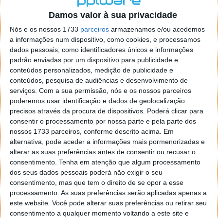
o firefox como browser predefenido
Ja percorri o painel
Damos valor à sua privacidade
de control tudo e nada. Tou a comecar a desesperar, ate ja
tentei apagar o explorer na tentativa de forçar o uso do
Nós e os nossos 1733
parceiros
armazenamos e/ou acedemos
firefox mas em vao. Kaso te lembres de outra dica fico
a informações num dispositivo, como cookies, e processamos
agradecido, caso contrario obrigado a mesma
dados pessoais, como identificadores únicos e informações
Responder
padrão enviadas por um dispositivo para publicidade e
conteúdos personalizados, medição de publicidade e
Vítor M.
conteúdos, pesquisa de audiências e desenvolvimento de
7 de Novembro de 2005 às 01:39
serviços.
Com a sua permissão, nós e os nossos parceiros
@Reporter
poderemos usar identificação e dados de geolocalização
Desculpa mas o link funciona. Seja como for segue por mail
precisos através da procura de dispositivos. Poderá clicar para
o MSn Messenger 8.
consentir o processamento por nossa parte e pela parte dos
Responder
nossos 1733 parceiros, conforme descrito acima. Em
alternativa, pode aceder a informações mais pormenorizadas e
Vítor M.
7 de Novembro de 2005 às 11:21
alterar as suas preferências antes de consentir ou recusar o
@Rui
consentimento.
Tenha em atenção que algum processamento
Tens de encontrar o que te falei. Faz da seguinte maneira,
dos seus dados pessoais poderá não exigir o seu
janela iniciar e no topo dessa janela com o botão direito do
consentimento, mas que tem o direito de se opor a esse
rato faz propriedades. Depois no separador Menu ‘Iniciar’
processamento. As suas preferências serão aplicadas apenas a
clica no botão ‘Personalizar’ aí encontrarás no separador
este website. Você pode alterar suas preferências ou retirar seu
geral a opção para escolheres o Browser com que queres
consentimento a qualquer momento voltando a este site e