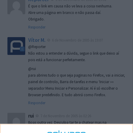
É que o link em causa não ve leva a coisa nenhuma.
Abre uma página em branco e não passa daí.
Obrigado.
Responder
Vítor M.
6 de Novembro de 2005 às 19:07
@Reporter
Não estou a entender a dúvida, segue o link que deixo aí
pois está a funcionar perfeitamente.
@rui
para abrires tudo o que seja paginas no Firefox, vai a iniciar,
painel de controlo, Barra de tarefas e menu ‘Iniciar »»
separador Menu Iniciar e Personalizar. Aí é só escolher o
Browser predefinido. E tudo abrirá como Firefox.
Responder
rui
7 de Novembro de 2005 às 02:26
Boas outra vez. Desculpa tar te a chatear mas na
localizaçao referida n se encontra la nada k me permita por