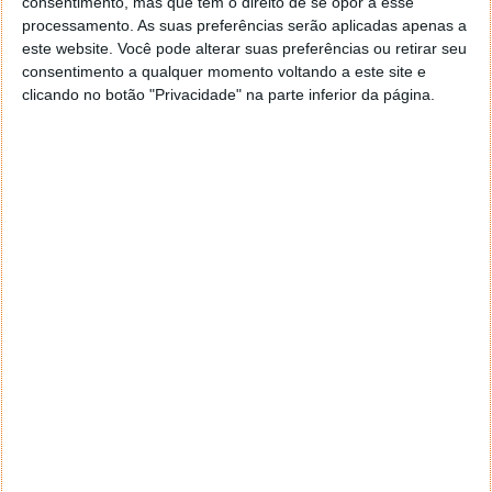
consentimento, mas que tem o direito de se opor a esse
navegar e o gestor de e-mail. Caso não consigas chegar lá,
processamento. As suas preferências serão aplicadas apenas a
vais ao teu Firefox e nas ferramentas ou tools escolhes
este website. Você pode alterar suas preferências ou retirar seu
‘Opções’ ou ‘Options’ icon geral da então janela aberta e
consentimento a qualquer momento voltando a este site e
logo perto do fim encontras um local para colocares um
clicando no botão "Privacidade" na parte inferior da página.
visto que vai obrigar o Firefox a verificar se este é o browser
predefinido.
Responder
Reporter
7 de Novembro de 2005 às 12:57
Aguardo, então, o e-mail, Vitor.
Muito obrigado.
Responder
Reporter
7 de Novembro de 2005 às 19:51
É só para dizer que ainda não me chegou mail algum.
Grato.
Responder
cristalina
11 de Novembro de 2005 às 17:00
então people