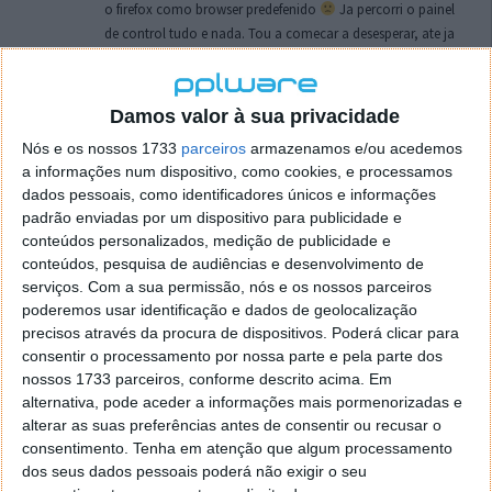
o firefox como browser predefenido
Ja percorri o painel
de control tudo e nada. Tou a comecar a desesperar, ate ja
tentei apagar o explorer na tentativa de forçar o uso do
firefox mas em vao. Kaso te lembres de outra dica fico
agradecido, caso contrario obrigado a mesma
Damos valor à sua privacidade
Responder
Nós e os nossos 1733
parceiros
armazenamos e/ou acedemos
a informações num dispositivo, como cookies, e processamos
Vítor M.
7 de Novembro de 2005 às 01:39
dados pessoais, como identificadores únicos e informações
@Reporter
padrão enviadas por um dispositivo para publicidade e
Desculpa mas o link funciona. Seja como for segue por mail
conteúdos personalizados, medição de publicidade e
o MSn Messenger 8.
conteúdos, pesquisa de audiências e desenvolvimento de
Responder
serviços.
Com a sua permissão, nós e os nossos parceiros
poderemos usar identificação e dados de geolocalização
Vítor M.
precisos através da procura de dispositivos. Poderá clicar para
7 de Novembro de 2005 às 11:21
consentir o processamento por nossa parte e pela parte dos
@Rui
nossos 1733 parceiros, conforme descrito acima. Em
Tens de encontrar o que te falei. Faz da seguinte maneira,
alternativa, pode aceder a informações mais pormenorizadas e
janela iniciar e no topo dessa janela com o botão direito do
alterar as suas preferências antes de consentir ou recusar o
rato faz propriedades. Depois no separador Menu ‘Iniciar’
consentimento.
Tenha em atenção que algum processamento
clica no botão ‘Personalizar’ aí encontrarás no separador
dos seus dados pessoais poderá não exigir o seu
geral a opção para escolheres o Browser com que queres