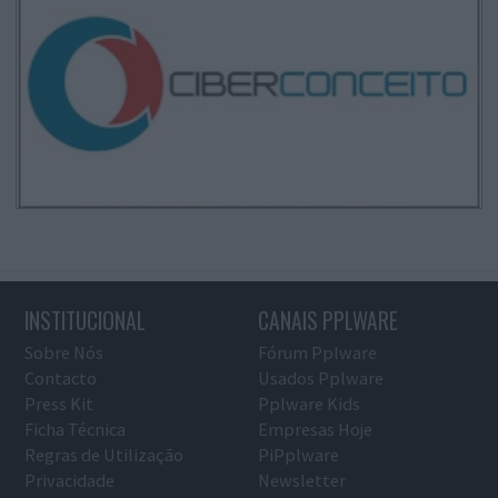
INSTITUCIONAL
CANAIS PPLWARE
Sobre Nós
Fórum Pplware
Contacto
Usados Pplware
Press Kit
Pplware Kids
Ficha Técnica
Empresas Hoje
Regras de Utilização
PiPplware
Privacidade
Newsletter