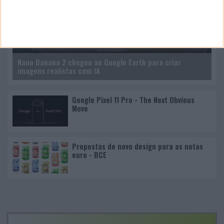
Nano Banana 2 chegou ao Google Earth para criar
imagens realistas com IA
Google Pixel 11 Pro - The Next Obvious
Move
Propostas de novo design para as notas
euro - BCE