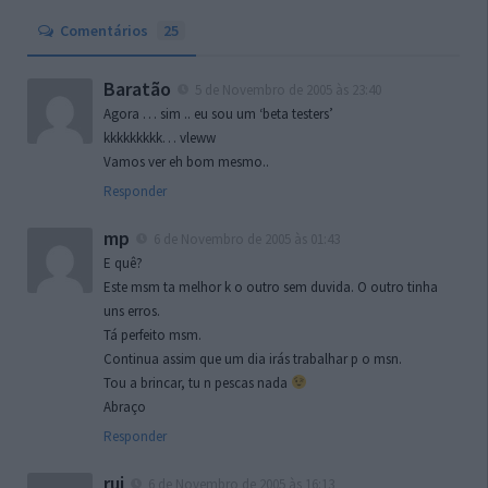
Comentários
25
Baratão
5 de Novembro de 2005 às 23:40
Agora … sim .. eu sou um ‘beta testers’
kkkkkkkkk… vleww
Vamos ver eh bom mesmo..
Responder
mp
6 de Novembro de 2005 às 01:43
E quê?
Este msm ta melhor k o outro sem duvida. O outro tinha
uns erros.
Tá perfeito msm.
Continua assim que um dia irás trabalhar p o msn.
Tou a brincar, tu n pescas nada
Abraço
Responder
rui
6 de Novembro de 2005 às 16:13