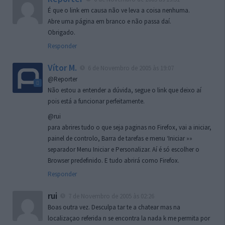
É que o link em causa não ve leva a coisa nenhuma.
Abre uma página em branco e não passa daí.
Obrigado.
Responder
Vítor M.
6 de Novembro de 2005 às 19:07
@Reporter
Não estou a entender a dúvida, segue o link que deixo aí
pois está a funcionar perfeitamente.
@rui
para abrires tudo o que seja paginas no Firefox, vai a iniciar,
painel de controlo, Barra de tarefas e menu ‘Iniciar »»
separador Menu Iniciar e Personalizar. Aí é só escolher o
Browser predefinido. E tudo abrirá como Firefox.
Responder
rui
7 de Novembro de 2005 às 02:26
Boas outra vez. Desculpa tar te a chatear mas na
localizaçao referida n se encontra la nada k me permita por