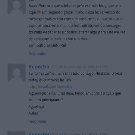
Boas! Primeiro quero felicitar pelo exelente blog que tens
aqui
Em segundo gostei muito desta nova versao do
messeger mas eu tou com um problema, eu que so uso o
explorer para ver o mail do hotmail atraves do messeger,
gostaria de saber se e possivel alterar algo para este em vez
de abrir com o ie abrir com o firefox.
Sem outro assunto Rui
Responder
Reporter
6 de Novembro de 2005 às 16:50
Tento “sacar” o msn8 mas não consigo. Nem como beta
tester, quer através ho link
http://msn8.core-server.be/
Alguém pode dar uma dica, tendo em consideração que
sou um principiante?
Agradeço.
ADias
Responder
Reporter
6 de Novembro de 2005 às 19:51