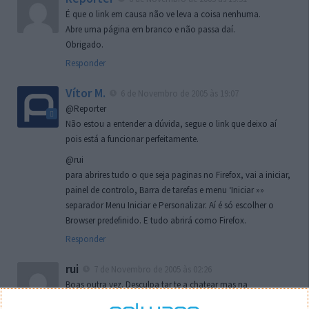
É que o link em causa não ve leva a coisa nenhuma.
Abre uma página em branco e não passa daí.
Obrigado.
Responder
Vítor M.
6 de Novembro de 2005 às 19:07
@Reporter
Não estou a entender a dúvida, segue o link que deixo aí
pois está a funcionar perfeitamente.
@rui
para abrires tudo o que seja paginas no Firefox, vai a iniciar,
painel de controlo, Barra de tarefas e menu ‘Iniciar »»
separador Menu Iniciar e Personalizar. Aí é só escolher o
Browser predefinido. E tudo abrirá como Firefox.
Responder
rui
7 de Novembro de 2005 às 02:26
Boas outra vez. Desculpa tar te a chatear mas na
localizaçao referida n se encontra la nada k me permita por