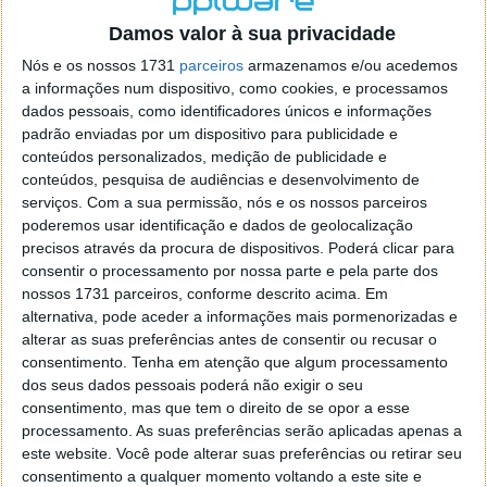
o firefox como browser predefenido
Ja percorri o painel
Damos valor à sua privacidade
de control tudo e nada. Tou a comecar a desesperar, ate ja
tentei apagar o explorer na tentativa de forçar o uso do
Nós e os nossos 1731
parceiros
armazenamos e/ou acedemos
firefox mas em vao. Kaso te lembres de outra dica fico
a informações num dispositivo, como cookies, e processamos
agradecido, caso contrario obrigado a mesma
dados pessoais, como identificadores únicos e informações
Responder
padrão enviadas por um dispositivo para publicidade e
conteúdos personalizados, medição de publicidade e
Vítor M.
conteúdos, pesquisa de audiências e desenvolvimento de
7 de Novembro de 2005 às 01:39
serviços.
Com a sua permissão, nós e os nossos parceiros
@Reporter
poderemos usar identificação e dados de geolocalização
Desculpa mas o link funciona. Seja como for segue por mail
precisos através da procura de dispositivos. Poderá clicar para
o MSn Messenger 8.
consentir o processamento por nossa parte e pela parte dos
Responder
nossos 1731 parceiros, conforme descrito acima. Em
alternativa, pode aceder a informações mais pormenorizadas e
Vítor M.
7 de Novembro de 2005 às 11:21
alterar as suas preferências antes de consentir ou recusar o
@Rui
consentimento.
Tenha em atenção que algum processamento
Tens de encontrar o que te falei. Faz da seguinte maneira,
dos seus dados pessoais poderá não exigir o seu
janela iniciar e no topo dessa janela com o botão direito do
consentimento, mas que tem o direito de se opor a esse
rato faz propriedades. Depois no separador Menu ‘Iniciar’
processamento. As suas preferências serão aplicadas apenas a
clica no botão ‘Personalizar’ aí encontrarás no separador
este website. Você pode alterar suas preferências ou retirar seu
geral a opção para escolheres o Browser com que queres
consentimento a qualquer momento voltando a este site e