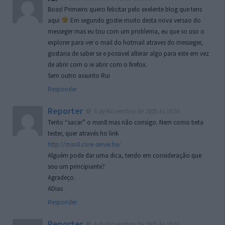
Boas! Primeiro quero felicitar pelo exelente blog que tens
aqui
Em segundo gostei muito desta nova versao do
messeger mas eu tou com um problema, eu que so uso o
explorer para ver o mail do hotmail atraves do messeger,
gostaria de saber se e possivel alterar algo para este em vez
de abrir com o ie abrir com o firefox.
Sem outro assunto Rui
Responder
Reporter
6 de Novembro de 2005 às 16:50
Tento “sacar” o msn8 mas não consigo. Nem como beta
tester, quer através ho link
http://msn8.core-server.be/
Alguém pode dar uma dica, tendo em consideração que
sou um principiante?
Agradeço.
ADias
Responder
Reporter
6 de Novembro de 2005 às 19:51