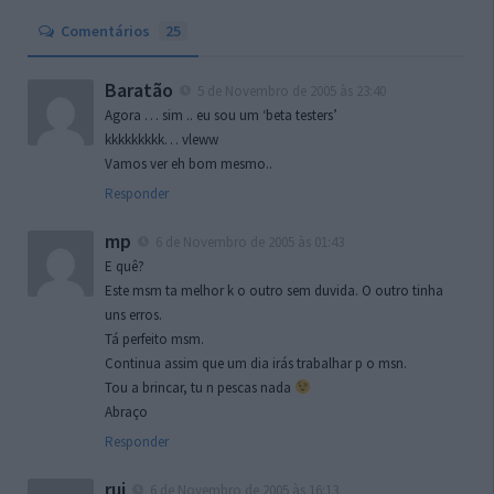
Comentários
25
Baratão
5 de Novembro de 2005 às 23:40
Agora … sim .. eu sou um ‘beta testers’
kkkkkkkkk… vleww
Vamos ver eh bom mesmo..
Responder
mp
6 de Novembro de 2005 às 01:43
E quê?
Este msm ta melhor k o outro sem duvida. O outro tinha
uns erros.
Tá perfeito msm.
Continua assim que um dia irás trabalhar p o msn.
Tou a brincar, tu n pescas nada
Abraço
Responder
rui
6 de Novembro de 2005 às 16:13