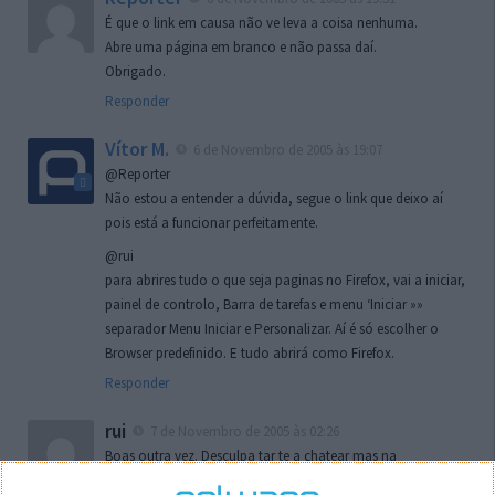
É que o link em causa não ve leva a coisa nenhuma.
Abre uma página em branco e não passa daí.
Obrigado.
Responder
Vítor M.
6 de Novembro de 2005 às 19:07
@Reporter
Não estou a entender a dúvida, segue o link que deixo aí
pois está a funcionar perfeitamente.
@rui
para abrires tudo o que seja paginas no Firefox, vai a iniciar,
painel de controlo, Barra de tarefas e menu ‘Iniciar »»
separador Menu Iniciar e Personalizar. Aí é só escolher o
Browser predefinido. E tudo abrirá como Firefox.
Responder
rui
7 de Novembro de 2005 às 02:26
Boas outra vez. Desculpa tar te a chatear mas na
localizaçao referida n se encontra la nada k me permita por