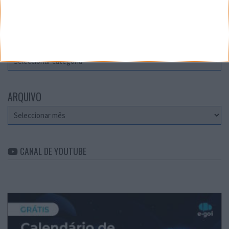
Teste a velocidade da sua Internet
CATEGORIAS
Categorias
ARQUIVO
Arquivo
CANAL DE YOUTUBE