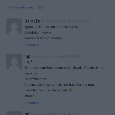
Comentários
25
Baratão
5 de Novembro de 2005 às 23:40
Agora … sim .. eu sou um ‘beta testers’
kkkkkkkkk… vleww
Vamos ver eh bom mesmo..
Responder
mp
6 de Novembro de 2005 às 01:43
E quê?
Este msm ta melhor k o outro sem duvida. O outro tinha
uns erros.
Tá perfeito msm.
Continua assim que um dia irás trabalhar p o msn.
Tou a brincar, tu n pescas nada
Abraço
Responder
rui
6 de Novembro de 2005 às 16:13