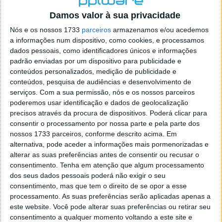
o firefox como browser predefenido
Ja percorri o painel
Damos valor à sua privacidade
de control tudo e nada. Tou a comecar a desesperar, ate ja
tentei apagar o explorer na tentativa de forçar o uso do
Nós e os nossos 1733
parceiros
armazenamos e/ou acedemos
firefox mas em vao. Kaso te lembres de outra dica fico
a informações num dispositivo, como cookies, e processamos
agradecido, caso contrario obrigado a mesma
dados pessoais, como identificadores únicos e informações
Responder
padrão enviadas por um dispositivo para publicidade e
conteúdos personalizados, medição de publicidade e
Vítor M.
conteúdos, pesquisa de audiências e desenvolvimento de
7 de Novembro de 2005 às 01:39
serviços.
Com a sua permissão, nós e os nossos parceiros
@Reporter
poderemos usar identificação e dados de geolocalização
Desculpa mas o link funciona. Seja como for segue por mail
precisos através da procura de dispositivos. Poderá clicar para
o MSn Messenger 8.
consentir o processamento por nossa parte e pela parte dos
Responder
nossos 1733 parceiros, conforme descrito acima. Em
alternativa, pode aceder a informações mais pormenorizadas e
Vítor M.
7 de Novembro de 2005 às 11:21
alterar as suas preferências antes de consentir ou recusar o
@Rui
consentimento.
Tenha em atenção que algum processamento
Tens de encontrar o que te falei. Faz da seguinte maneira,
dos seus dados pessoais poderá não exigir o seu
janela iniciar e no topo dessa janela com o botão direito do
consentimento, mas que tem o direito de se opor a esse
rato faz propriedades. Depois no separador Menu ‘Iniciar’
processamento. As suas preferências serão aplicadas apenas a
clica no botão ‘Personalizar’ aí encontrarás no separador
este website. Você pode alterar suas preferências ou retirar seu
geral a opção para escolheres o Browser com que queres
consentimento a qualquer momento voltando a este site e