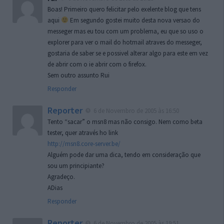
Boas! Primeiro quero felicitar pelo exelente blog que tens
aqui
Em segundo gostei muito desta nova versao do
messeger mas eu tou com um problema, eu que so uso o
explorer para ver o mail do hotmail atraves do messeger,
gostaria de saber se e possivel alterar algo para este em vez
de abrir com o ie abrir com o firefox.
Sem outro assunto Rui
Responder
Reporter
6 de Novembro de 2005 às 16:50
Tento “sacar” o msn8 mas não consigo. Nem como beta
tester, quer através ho link
http://msn8.core-server.be/
Alguém pode dar uma dica, tendo em consideração que
sou um principiante?
Agradeço.
ADias
Responder
Reporter
6 de Novembro de 2005 às 19:51