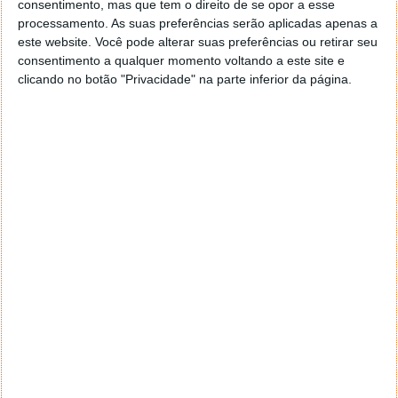
consentimento, mas que tem o direito de se opor a esse
geral a opção para escolheres o Browser com que queres
processamento. As suas preferências serão aplicadas apenas a
navegar e o gestor de e-mail. Caso não consigas chegar lá,
este website. Você pode alterar suas preferências ou retirar seu
vais ao teu Firefox e nas ferramentas ou tools escolhes
consentimento a qualquer momento voltando a este site e
‘Opções’ ou ‘Options’ icon geral da então janela aberta e
clicando no botão "Privacidade" na parte inferior da página.
logo perto do fim encontras um local para colocares um
visto que vai obrigar o Firefox a verificar se este é o browser
predefinido.
Responder
Reporter
7 de Novembro de 2005 às 12:57
Aguardo, então, o e-mail, Vitor.
Muito obrigado.
Responder
Reporter
7 de Novembro de 2005 às 19:51
É só para dizer que ainda não me chegou mail algum.
Grato.
Responder
cristalina
11 de Novembro de 2005 às 17:00