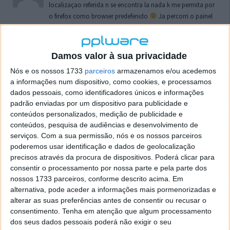
localizaçao referida n se encontra la nada k me permita por
o firefox como browser predefenido
Ja percorri o painel
de control tudo e nada. Tou a comecar a desesperar, ate ja
tentei apagar o explorer na tentativa de forçar o uso do
firefox mas em vao. Kaso te lembres de outra dica fico
Damos valor à sua privacidade
agradecido, caso contrario obrigado a mesma
Nós e os nossos 1733
parceiros
armazenamos e/ou acedemos
Responder
a informações num dispositivo, como cookies, e processamos
dados pessoais, como identificadores únicos e informações
Vítor M.
7 de Novembro de 2005 às 01:39
padrão enviadas por um dispositivo para publicidade e
@Reporter
conteúdos personalizados, medição de publicidade e
Desculpa mas o link funciona. Seja como for segue por mail
conteúdos, pesquisa de audiências e desenvolvimento de
o MSn Messenger 8.
serviços.
Com a sua permissão, nós e os nossos parceiros
Responder
poderemos usar identificação e dados de geolocalização
precisos através da procura de dispositivos. Poderá clicar para
Vítor M.
7 de Novembro de 2005 às 11:21
consentir o processamento por nossa parte e pela parte dos
nossos 1733 parceiros, conforme descrito acima. Em
@Rui
alternativa, pode aceder a informações mais pormenorizadas e
Tens de encontrar o que te falei. Faz da seguinte maneira,
alterar as suas preferências antes de consentir ou recusar o
janela iniciar e no topo dessa janela com o botão direito do
consentimento.
Tenha em atenção que algum processamento
rato faz propriedades. Depois no separador Menu ‘Iniciar’
dos seus dados pessoais poderá não exigir o seu
clica no botão ‘Personalizar’ aí encontrarás no separador