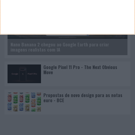
Nano Banana 2 chegou ao Google Earth para criar
imagens realistas com IA
Google Pixel 11 Pro - The Next Obvious
Move
Propostas de novo design para as notas
euro - BCE