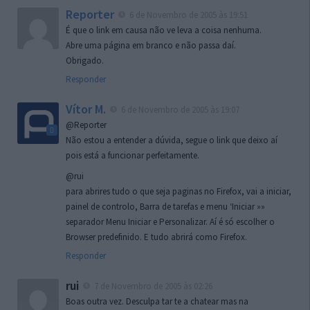
Reporter
6 de Novembro de 2005 às 19:51
É que o link em causa não ve leva a coisa nenhuma.
Abre uma página em branco e não passa daí.
Obrigado.
Responder
Vítor M.
6 de Novembro de 2005 às 19:07
@Reporter
Não estou a entender a dúvida, segue o link que deixo aí
pois está a funcionar perfeitamente.
@rui
para abrires tudo o que seja paginas no Firefox, vai a iniciar,
painel de controlo, Barra de tarefas e menu ‘Iniciar »»
separador Menu Iniciar e Personalizar. Aí é só escolher o
Browser predefinido. E tudo abrirá como Firefox.
Responder
rui
7 de Novembro de 2005 às 02:26
Boas outra vez. Desculpa tar te a chatear mas na