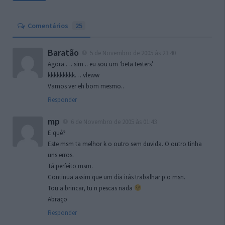
Comentários
25
Baratão
5 de Novembro de 2005 às 23:40
Agora … sim .. eu sou um ‘beta testers’
kkkkkkkkk… vleww
Vamos ver eh bom mesmo..
Responder
mp
6 de Novembro de 2005 às 01:43
E quê?
Este msm ta melhor k o outro sem duvida. O outro tinha
uns erros.
Tá perfeito msm.
Continua assim que um dia irás trabalhar p o msn.
Tou a brincar, tu n pescas nada
Abraço
Responder