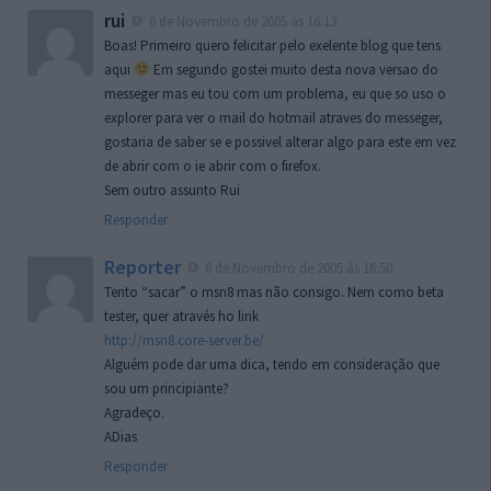
rui
6 de Novembro de 2005 às 16:13
Boas! Primeiro quero felicitar pelo exelente blog que tens
aqui
Em segundo gostei muito desta nova versao do
messeger mas eu tou com um problema, eu que so uso o
explorer para ver o mail do hotmail atraves do messeger,
gostaria de saber se e possivel alterar algo para este em vez
de abrir com o ie abrir com o firefox.
Sem outro assunto Rui
Responder
Reporter
6 de Novembro de 2005 às 16:50
Tento “sacar” o msn8 mas não consigo. Nem como beta
tester, quer através ho link
http://msn8.core-server.be/
Alguém pode dar uma dica, tendo em consideração que
sou um principiante?
Agradeço.
ADias
Responder