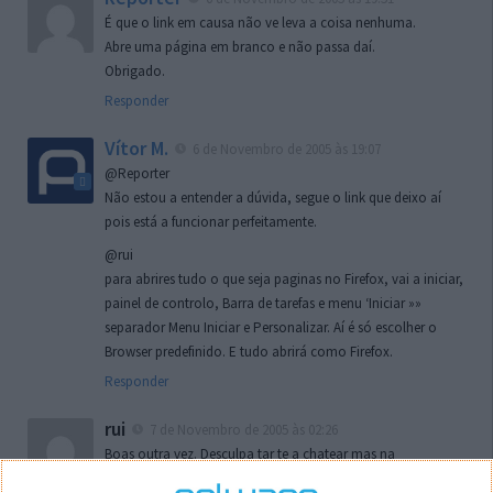
É que o link em causa não ve leva a coisa nenhuma.
Abre uma página em branco e não passa daí.
Obrigado.
Responder
Vítor M.
6 de Novembro de 2005 às 19:07
@Reporter
Não estou a entender a dúvida, segue o link que deixo aí
pois está a funcionar perfeitamente.
@rui
para abrires tudo o que seja paginas no Firefox, vai a iniciar,
painel de controlo, Barra de tarefas e menu ‘Iniciar »»
separador Menu Iniciar e Personalizar. Aí é só escolher o
Browser predefinido. E tudo abrirá como Firefox.
Responder
rui
7 de Novembro de 2005 às 02:26
Boas outra vez. Desculpa tar te a chatear mas na
localizaçao referida n se encontra la nada k me permita por