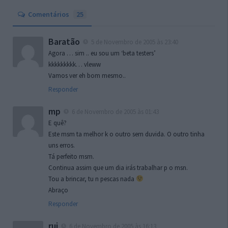
Comentários
25
Baratão
5 de Novembro de 2005 às 23:40
Agora … sim .. eu sou um ‘beta testers’
kkkkkkkkk… vleww
Vamos ver eh bom mesmo..
Responder
mp
6 de Novembro de 2005 às 01:43
E quê?
Este msm ta melhor k o outro sem duvida. O outro tinha
uns erros.
Tá perfeito msm.
Continua assim que um dia irás trabalhar p o msn.
Tou a brincar, tu n pescas nada
Abraço
Responder
rui
6 de Novembro de 2005 às 16:13