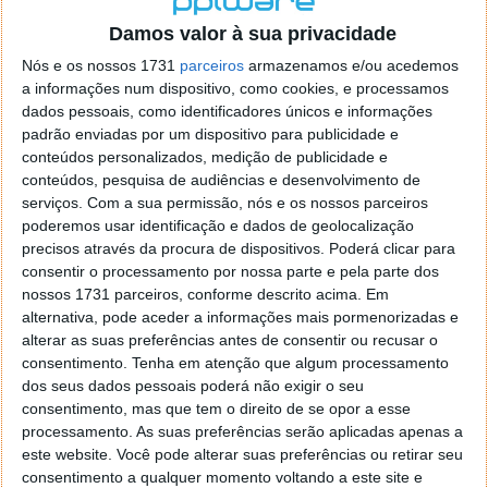
o firefox como browser predefenido
Ja percorri o painel
Damos valor à sua privacidade
de control tudo e nada. Tou a comecar a desesperar, ate ja
tentei apagar o explorer na tentativa de forçar o uso do
Nós e os nossos 1731
parceiros
armazenamos e/ou acedemos
firefox mas em vao. Kaso te lembres de outra dica fico
a informações num dispositivo, como cookies, e processamos
agradecido, caso contrario obrigado a mesma
dados pessoais, como identificadores únicos e informações
Responder
padrão enviadas por um dispositivo para publicidade e
conteúdos personalizados, medição de publicidade e
Vítor M.
conteúdos, pesquisa de audiências e desenvolvimento de
7 de Novembro de 2005 às 01:39
serviços.
Com a sua permissão, nós e os nossos parceiros
@Reporter
poderemos usar identificação e dados de geolocalização
Desculpa mas o link funciona. Seja como for segue por mail
precisos através da procura de dispositivos. Poderá clicar para
o MSn Messenger 8.
consentir o processamento por nossa parte e pela parte dos
Responder
nossos 1731 parceiros, conforme descrito acima. Em
alternativa, pode aceder a informações mais pormenorizadas e
Vítor M.
7 de Novembro de 2005 às 11:21
alterar as suas preferências antes de consentir ou recusar o
@Rui
consentimento.
Tenha em atenção que algum processamento
Tens de encontrar o que te falei. Faz da seguinte maneira,
dos seus dados pessoais poderá não exigir o seu
janela iniciar e no topo dessa janela com o botão direito do
consentimento, mas que tem o direito de se opor a esse
rato faz propriedades. Depois no separador Menu ‘Iniciar’
processamento. As suas preferências serão aplicadas apenas a
clica no botão ‘Personalizar’ aí encontrarás no separador
este website. Você pode alterar suas preferências ou retirar seu
geral a opção para escolheres o Browser com que queres
consentimento a qualquer momento voltando a este site e