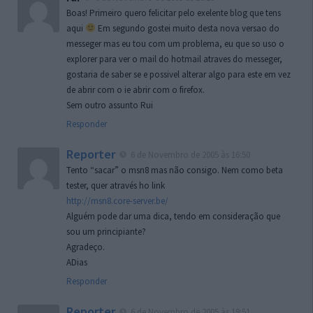
Boas! Primeiro quero felicitar pelo exelente blog que tens
aqui
Em segundo gostei muito desta nova versao do
messeger mas eu tou com um problema, eu que so uso o
explorer para ver o mail do hotmail atraves do messeger,
gostaria de saber se e possivel alterar algo para este em vez
de abrir com o ie abrir com o firefox.
Sem outro assunto Rui
Responder
Reporter
6 de Novembro de 2005 às 16:50
Tento “sacar” o msn8 mas não consigo. Nem como beta
tester, quer através ho link
http://msn8.core-server.be/
Alguém pode dar uma dica, tendo em consideração que
sou um principiante?
Agradeço.
ADias
Responder
Reporter
6 de Novembro de 2005 às 19:51