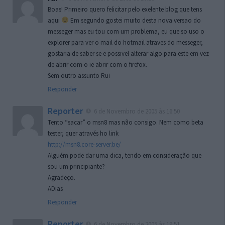
Boas! Primeiro quero felicitar pelo exelente blog que tens
aqui
Em segundo gostei muito desta nova versao do
messeger mas eu tou com um problema, eu que so uso o
explorer para ver o mail do hotmail atraves do messeger,
gostaria de saber se e possivel alterar algo para este em vez
de abrir com o ie abrir com o firefox.
Sem outro assunto Rui
Responder
Reporter
6 de Novembro de 2005 às 16:50
Tento “sacar” o msn8 mas não consigo. Nem como beta
tester, quer através ho link
http://msn8.core-server.be/
Alguém pode dar uma dica, tendo em consideração que
sou um principiante?
Agradeço.
ADias
Responder
Reporter
6 de Novembro de 2005 às 19:51