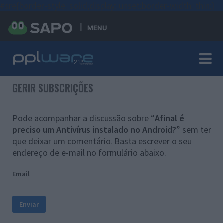
#sre{border-style: solid;display: unset;border-width: thin;}
MENU
GERIR SUBSCRIÇÕES
Pode acompanhar a discussão sobre “
Afinal é
preciso um Antivírus instalado no Android?
” sem ter
que deixar um comentário. Basta escrever o seu
endereço de e-mail no formulário abaixo.
Email