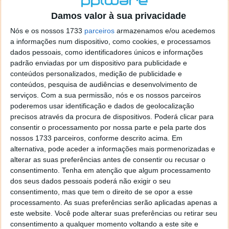
o firefox como browser predefenido
Ja percorri o painel
Damos valor à sua privacidade
de control tudo e nada. Tou a comecar a desesperar, ate ja
tentei apagar o explorer na tentativa de forçar o uso do
Nós e os nossos 1733
parceiros
armazenamos e/ou acedemos
firefox mas em vao. Kaso te lembres de outra dica fico
a informações num dispositivo, como cookies, e processamos
agradecido, caso contrario obrigado a mesma
dados pessoais, como identificadores únicos e informações
Responder
padrão enviadas por um dispositivo para publicidade e
conteúdos personalizados, medição de publicidade e
Vítor M.
conteúdos, pesquisa de audiências e desenvolvimento de
7 de Novembro de 2005 às 01:39
serviços.
Com a sua permissão, nós e os nossos parceiros
@Reporter
poderemos usar identificação e dados de geolocalização
Desculpa mas o link funciona. Seja como for segue por mail
precisos através da procura de dispositivos. Poderá clicar para
o MSn Messenger 8.
consentir o processamento por nossa parte e pela parte dos
Responder
nossos 1733 parceiros, conforme descrito acima. Em
alternativa, pode aceder a informações mais pormenorizadas e
Vítor M.
7 de Novembro de 2005 às 11:21
alterar as suas preferências antes de consentir ou recusar o
@Rui
consentimento.
Tenha em atenção que algum processamento
Tens de encontrar o que te falei. Faz da seguinte maneira,
dos seus dados pessoais poderá não exigir o seu
janela iniciar e no topo dessa janela com o botão direito do
consentimento, mas que tem o direito de se opor a esse
rato faz propriedades. Depois no separador Menu ‘Iniciar’
processamento. As suas preferências serão aplicadas apenas a
clica no botão ‘Personalizar’ aí encontrarás no separador
este website. Você pode alterar suas preferências ou retirar seu
geral a opção para escolheres o Browser com que queres
consentimento a qualquer momento voltando a este site e