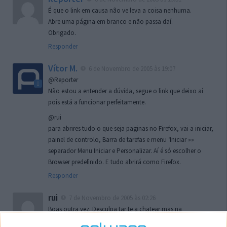
É que o link em causa não ve leva a coisa nenhuma.
Abre uma página em branco e não passa daí.
Obrigado.
Responder
Vítor M.
6 de Novembro de 2005 às 19:07
@Reporter
Não estou a entender a dúvida, segue o link que deixo aí
pois está a funcionar perfeitamente.
@rui
para abrires tudo o que seja paginas no Firefox, vai a iniciar,
painel de controlo, Barra de tarefas e menu ‘Iniciar »»
separador Menu Iniciar e Personalizar. Aí é só escolher o
Browser predefinido. E tudo abrirá como Firefox.
Responder
rui
7 de Novembro de 2005 às 02:26
Boas outra vez. Desculpa tar te a chatear mas na
localizaçao referida n se encontra la nada k me permita por