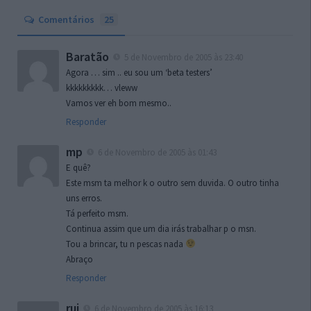
Comentários
25
Baratão
5 de Novembro de 2005 às 23:40
Agora … sim .. eu sou um ‘beta testers’
kkkkkkkkk… vleww
Vamos ver eh bom mesmo..
Responder
mp
6 de Novembro de 2005 às 01:43
E quê?
Este msm ta melhor k o outro sem duvida. O outro tinha
uns erros.
Tá perfeito msm.
Continua assim que um dia irás trabalhar p o msn.
Tou a brincar, tu n pescas nada
Abraço
Responder
rui
6 de Novembro de 2005 às 16:13