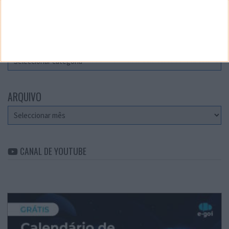
Teste a velocidade da sua Internet
CATEGORIAS
Categorias
ARQUIVO
Arquivo
CANAL DE YOUTUBE