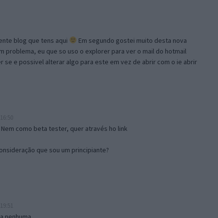
lente blog que tens aqui
Em segundo gostei muito desta nova
problema, eu que so uso o explorer para ver o mail do hotmail
se e possivel alterar algo para este em vez de abrir com o ie abrir
16:50
 Nem como beta tester, quer através ho link
onsideração que sou um principiante?
19:51
isa nenhuma.