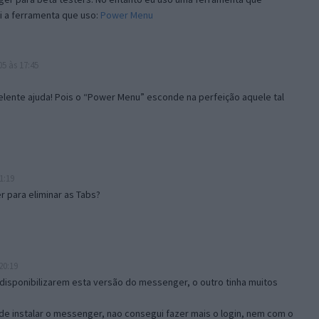
i a ferramenta que uso:
Power Menu
5 às 17:45
lente ajuda! Pois o “Power Menu” esconde na perfeição aquele tal
1:19
 para eliminar as Tabs?
20:19
disponibilizarem esta versão do messenger, o outro tinha muitos
de instalar o messenger, nao consegui fazer mais o login, nem com o