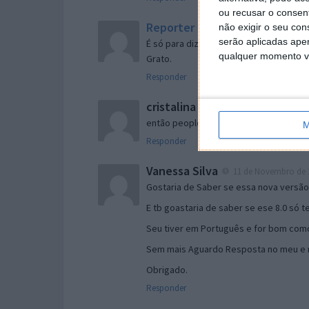
ou recusar o consen
Reporter
não exigir o seu co
7 de Novembro de 2005 às 
serão aplicadas apen
É só para dizer que ainda não me chego
qualquer momento vol
Grato.
Responder
cristalina
11 de Novembro de 2005 à
então people
M
Responder
Vanessa Silva
11 de Novembro de 2
Gostaria de Saber se essa nova versã
E tb goastaria de saber se ese 8.0 só 
Seu tiver em Português e for bom como
Sem mais Aguardo Resposta no meu e m
Obrigado.
Responder