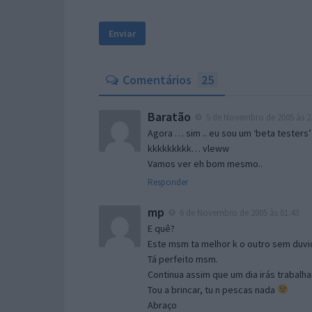
Comentários
25
Baratão
5 de Novembro de 2005 às 2
Agora … sim .. eu sou um ‘beta testers’
kkkkkkkkk… vleww
Vamos ver eh bom mesmo..
Responder
mp
6 de Novembro de 2005 às 01:43
E quê?
Este msm ta melhor k o outro sem duvid
Tá perfeito msm.
Continua assim que um dia irás trabalha
Tou a brincar, tu n pescas nada
Abraço