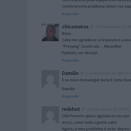
contorna este problema. Deixo-vos aqu
Responder
chicomatos
16 de Novembro de 200
Boas…
Cabe-me agradecer a resposta e a exce
“Proxying”. Assim sim… Maravilha!
Pplware, um abraço!
Responder
Damião
17 de Novembro de 2005 às 0
E no novo messenger beta 8 como fazer
Damião
Responder
redshot
18 de Novembro de 2005 às 
Olá! Primeiro quero agradecer-vos por 
erros, como toda a gente sabe.
Agora, o meu problema é este: depois 