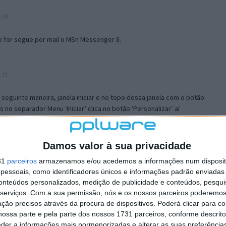
:39
o for segue por mail o MSn Messenger 8.
:21
a seguinte maneira, janela iniciar e no topo dessa janela com o botão
 no separador Menu ‘Iniciar’ clica no botão ‘Personalizar’ aí
ão para escolheres o Browser com que queres navegar e o gestor de
is ao teu Firefox e nas ferramentas ou tools escolhes ‘Opções’ ou
erta e logo perto do fim encontras um local para colocares um visto
Damos valor à sua privacidade
e este é o browser predefinido.
31
parceiros
armazenamos e/ou acedemos a informações num dispositi
essoais, como identificadores únicos e informações padrão enviadas 
conteúdos personalizados, medição de publicidade e conteúdos, pesqui
12:57
serviços.
Com a sua permissão, nós e os nossos parceiros poderemos 
ção precisos através da procura de dispositivos. Poderá clicar para co
ossa parte e pela parte dos nossos 1731 parceiros, conforme descrit
eder a informações mais pormenorizadas e alterar as suas preferência