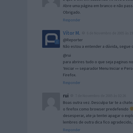
Abre uma página em branco e não passa
Obrigado.
Responder
Vítor M.
6 de Novembro de 2005 às 19
@Reporter
Não estou a entender a dúvida, segue o 
@rui
para abrires tudo o que seja paginas no 
‘Iniciar »» separador Menu Iniciar e Per
Firefox.
Responder
rui
7 de Novembro de 2005 às 02:26
Boas outra vez. Desculpa tar te a chate
o firefox como browser predefenido
desesperar, ate ja tentei apagar o expl
lembres de outra dica fico agradecido
Responder