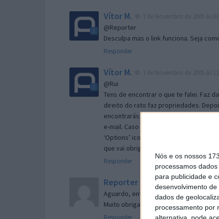
Vítor M.
7 de Novembro de 2005 às 01
@Reporter
Desculpa mas o link funciona. Seja com
Responder
Vítor M.
7 de Novembro de 2005 às 11
@Rui
Tens de encontrar o que te falei. Faz d
direito do rato faz propriedades. Depois
encontrarás no separador geral a opç
e-mail. Caso não consigas chegar lá, va
‘Options’ icon geral da então janela ab
que vai obrigar o Firefox a verificar s
Nós e os nossos 17
Responder
processamos dados p
para publicidade e 
Reporter
7 de Novembro de 2005 às 
desenvolvimento de 
Aguardo, então, o e-mail, Vitor.
dados de geolocaliza
Muito obrigado.
processamento por n
Responder
alternativa, pode ac