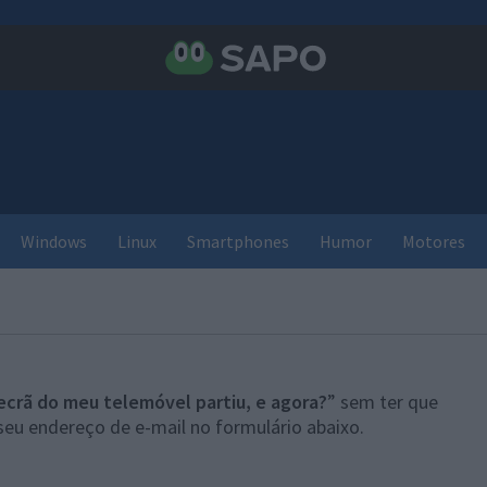
Windows
Linux
Smartphones
Humor
Motores
ecrã do meu telemóvel partiu, e agora?
” sem ter que
seu endereço de e-mail no formulário abaixo.