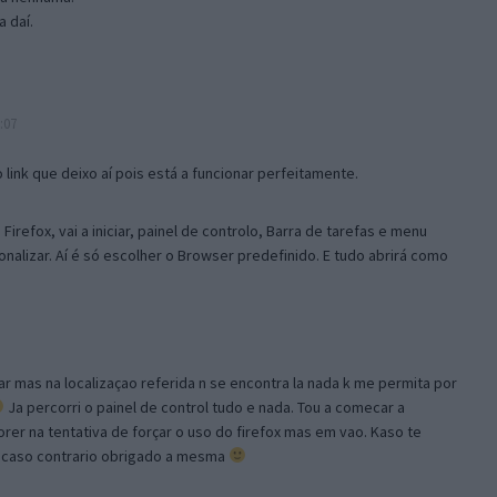
 daí.
:07
link que deixo aí pois está a funcionar perfeitamente.
Firefox, vai a iniciar, painel de controlo, Barra de tarefas e menu
sonalizar. Aí é só escolher o Browser predefinido. E tudo abrirá como
ar mas na localizaçao referida n se encontra la nada k me permita por
Ja percorri o painel de control tudo e nada. Tou a comecar a
orer na tentativa de forçar o uso do firefox mas em vao. Kaso te
, caso contrario obrigado a mesma