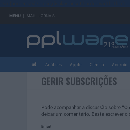
#sre{border-style: solid;display: unset;border-width: thin;}
MENU
MAIL
JORNAIS
Análises
Apple
Ciência
Android
GERIR SUBSCRIÇÕES
Pode acompanhar a discussão sobre “
O 
deixar um comentário. Basta escrever o 
Email