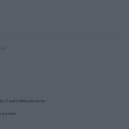
3:40
a. O outro tinha uns erros.
r p o msn.