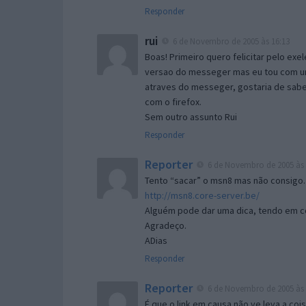
Responder
rui
6 de Novembro de 2005 às 16:13
Boas! Primeiro quero felicitar pelo exe
versao do messeger mas eu tou com um 
atraves do messeger, gostaria de saber 
com o firefox.
Sem outro assunto Rui
Responder
Reporter
6 de Novembro de 2005 às 
Tento “sacar” o msn8 mas não consigo.
http://msn8.core-server.be/
Alguém pode dar uma dica, tendo em c
Agradeço.
ADias
Responder
Reporter
6 de Novembro de 2005 às 
É que o link em causa não ve leva a co