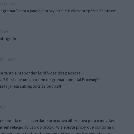
5 às 12:10
gramar” com a janela d proxy sp?? é k ela sobrepõe-s às otras!!!
17:09
 obrigado
5 às 09:24
e tanto a responder às dúvidas das pessoas!
.:.”! Será que um gajo tem de gramar como tal Proxying?
sta janela subreposta às outras!!!
0:14
resposta mas na verdade procurava alternativa para o inevitável.
 em relação ao uso do proxy. Pois é este proxy que contorna o
ger para beta testers. No entanto eu uso uma ferramenta que