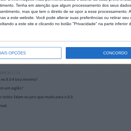
timento.
Tenha em atenção que algum processamento dos seus dados
nsentimento, mas que tem o direito de se opor a esse processamento. A
19:51
as a este website. Você pode alterar suas preferências ou retirar seu
u mail algum.
tando a este site e clicando no botão "Privacidade" na parte inferior 
s 17:00
AIS OPÇÕES
CONCORDO
005 às 17:14
o no 8.0 é boa mesmo?
tem em inglês?
 todos falam eu juro que mudo para o 8.0.
ail.