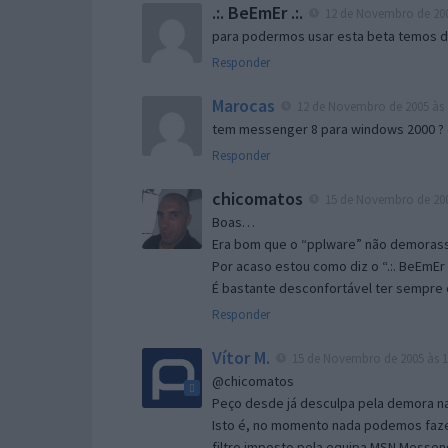
.:. BeEmEr .:.
12 de Novembro de 200
para podermos usar esta beta temos d “
Responder
Marocas
12 de Novembro de 2005 às 
tem messenger 8 para windows 2000 ?
Responder
chicomatos
15 de Novembro de 200
Boas…
Era bom que o “pplware” não demorass
Por acaso estou como diz o “.:. BeEmEr 
É bastante desconfortável ter sempre e
Responder
Vítor M.
15 de Novembro de 2005 às 1
@chicomatos
Peço desde já desculpa pela demora na 
Isto é, no momento nada podemos fazer
filtro imposto pela equipa MSN Messen