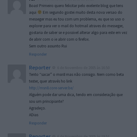
Boas! Primeiro quero felicitar pelo exelente blog que tens
aqui
Em segundo gostei muito desta nova versao do
messeger mas eu tou com um problema, eu que so uso o
explorer para ver o mail do hotmail atraves do messeger,
gostaria de saber se e possivel alterar algo para este em vez
de abrir com o ie abrir com o firefox.
Sem outro assunto Rui
Responder
Reporter
6 de Novembro de 2005 às 16:50
Tento “sacar” o msn8 mas não consigo. Nem como beta
tester, quer através ho link
http://msn8.core-server.be/
Alguém pode dar uma dica, tendo em consideração que
sou um principiante?
Agradeço.
ADias
Responder
Reporter
6 de Novembro de 2005 às 19:51