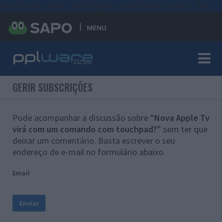
#sre{border-style: solid;display: unset;border-width: thin;}
MENU
GERIR SUBSCRIÇÕES
Pode acompanhar a discussão sobre “
Nova Apple Tv
virá com um comando com touchpad?
” sem ter que
deixar um comentário. Basta escrever o seu
endereço de e-mail no formulário abaixo.
Email