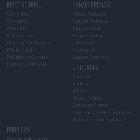
INSTITUCIONAL
CANAIS PPLWARE
Sobre Nós
Fórum Pplware
Contacto
Usados Pplware
Press Kit
Pplware Kids
Ficha Técnica
Empresas Hoje
Regras de Utilização
PiPplware
Privacidade
Newsletter
Política de Cookies
Grupos Facebook
Estatuto Editorial
UTILIDADES
Análises
Android
iPhone
Questionários
Windows Phone
Pack Raspberry Pi Pplware
Velocímetro do Pplware
RUBRICAS
Porque hoje é sexta