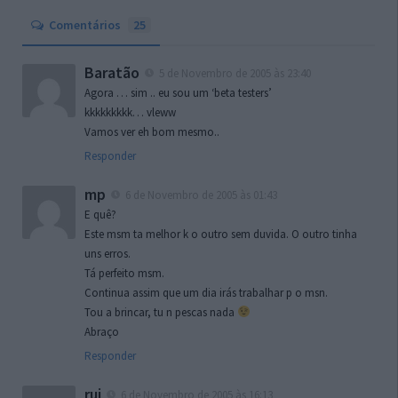
Comentários
25
Baratão
5 de Novembro de 2005 às 23:40
Agora … sim .. eu sou um ‘beta testers’
kkkkkkkkk… vleww
Vamos ver eh bom mesmo..
Responder
mp
6 de Novembro de 2005 às 01:43
E quê?
Este msm ta melhor k o outro sem duvida. O outro tinha
uns erros.
Tá perfeito msm.
Continua assim que um dia irás trabalhar p o msn.
Tou a brincar, tu n pescas nada
Abraço
Responder
rui
6 de Novembro de 2005 às 16:13