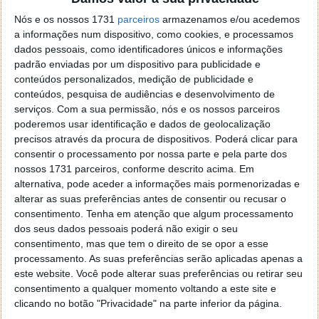
o firefox como browser predefenido
Ja percorri o painel
Nós e os nossos 1731
parceiros
armazenamos e/ou acedemos
de control tudo e nada. Tou a comecar a desesperar, ate ja
a informações num dispositivo, como cookies, e processamos
tentei apagar o explorer na tentativa de forçar o uso do
dados pessoais, como identificadores únicos e informações
firefox mas em vao. Kaso te lembres de outra dica fico
padrão enviadas por um dispositivo para publicidade e
agradecido, caso contrario obrigado a mesma
conteúdos personalizados, medição de publicidade e
Responder
conteúdos, pesquisa de audiências e desenvolvimento de
serviços.
Com a sua permissão, nós e os nossos parceiros
Vítor M.
7 de Novembro de 2005 às 01:39
poderemos usar identificação e dados de geolocalização
@Reporter
precisos através da procura de dispositivos. Poderá clicar para
Desculpa mas o link funciona. Seja como for segue por mail
consentir o processamento por nossa parte e pela parte dos
o MSn Messenger 8.
nossos 1731 parceiros, conforme descrito acima. Em
alternativa, pode aceder a informações mais pormenorizadas e
Responder
alterar as suas preferências antes de consentir ou recusar o
consentimento.
Tenha em atenção que algum processamento
Vítor M.
7 de Novembro de 2005 às 11:21
dos seus dados pessoais poderá não exigir o seu
@Rui
consentimento, mas que tem o direito de se opor a esse
Tens de encontrar o que te falei. Faz da seguinte maneira,
processamento. As suas preferências serão aplicadas apenas a
janela iniciar e no topo dessa janela com o botão direito do
este website. Você pode alterar suas preferências ou retirar seu
rato faz propriedades. Depois no separador Menu ‘Iniciar’
consentimento a qualquer momento voltando a este site e
clica no botão ‘Personalizar’ aí encontrarás no separador
clicando no botão "Privacidade" na parte inferior da página.
geral a opção para escolheres o Browser com que queres