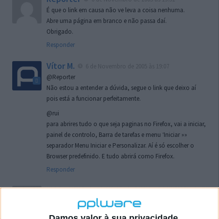
É que o link em causa não ve leva a coisa nenhuma.
Abre uma página em branco e não passa daí.
Obrigado.
Responder
Vítor M.
6 de Novembro de 2005 às 19:07
@Reporter
Não estou a entender a dúvida, segue o link que deixo aí
pois está a funcionar perfeitamente.
@rui
para abrires tudo o que seja paginas no Firefox, vai a iniciar,
painel de controlo, Barra de tarefas e menu ‘Iniciar »»
separador Menu Iniciar e Personalizar. Aí é só escolher o
Browser predefinido. E tudo abrirá como Firefox.
Responder
rui
7 de Novembro de 2005 às 02:26
Boas outra vez. Desculpa tar te a chatear mas na
localizaçao referida n se encontra la nada k me permita por
Damos valor à sua privacidade