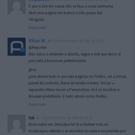
É que o link em causa não ve leva a coisa nenhuma.
Abre uma página em branco e não passa daí.
Obrigado.
Responder
Vítor M.
6 de Novembro de 2005 às 19:07
@Reporter
Não estou a entender a dúvida, segue o link que deixo aí
pois está a funcionar perfeitamente.
@rui
para abrires tudo o que seja paginas no Firefox, vai a iniciar,
painel de controlo, Barra de tarefas e menu ‘Iniciar »»
separador Menu Iniciar e Personalizar. Aí é só escolher o
Browser predefinido. E tudo abrirá como Firefox.
Responder
rui
7 de Novembro de 2005 às 02:26
Boas outra vez. Desculpa tar te a chatear mas na
localizaçao referida n se encontra la nada k me permita por