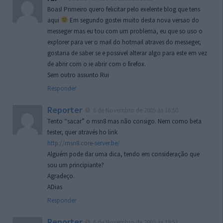
Boas! Primeiro quero felicitar pelo exelente blog que tens
aqui
Em segundo gostei muito desta nova versao do
messeger mas eu tou com um problema, eu que so uso o
explorer para ver o mail do hotmail atraves do messeger,
gostaria de saber se e possivel alterar algo para este em vez
de abrir com o ie abrir com o firefox.
Sem outro assunto Rui
Responder
Reporter
6 de Novembro de 2005 às 16:50
Tento “sacar” o msn8 mas não consigo. Nem como beta
tester, quer através ho link
http://msn8.core-server.be/
Alguém pode dar uma dica, tendo em consideração que
sou um principiante?
Agradeço.
ADias
Responder
Reporter
6 de Novembro de 2005 às 19:51