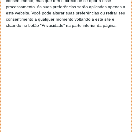
consentimento, mas que tem o direito de se opor a esse
navegar e o gestor de e-mail. Caso não consigas chegar lá,
processamento. As suas preferências serão aplicadas apenas a
vais ao teu Firefox e nas ferramentas ou tools escolhes
este website. Você pode alterar suas preferências ou retirar seu
‘Opções’ ou ‘Options’ icon geral da então janela aberta e
consentimento a qualquer momento voltando a este site e
logo perto do fim encontras um local para colocares um
clicando no botão "Privacidade" na parte inferior da página.
visto que vai obrigar o Firefox a verificar se este é o browser
predefinido.
Responder
Reporter
7 de Novembro de 2005 às 12:57
Aguardo, então, o e-mail, Vitor.
Muito obrigado.
Responder
Reporter
7 de Novembro de 2005 às 19:51
É só para dizer que ainda não me chegou mail algum.
Grato.
Responder
cristalina
11 de Novembro de 2005 às 17:00
então people