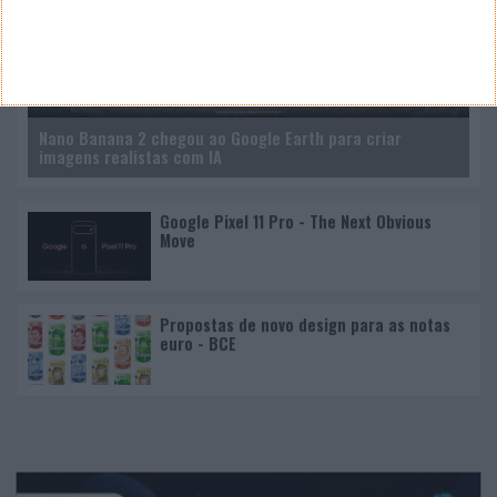
Nano Banana 2 chegou ao Google Earth para criar
imagens realistas com IA
Google Pixel 11 Pro - The Next Obvious
Move
Propostas de novo design para as notas
euro - BCE