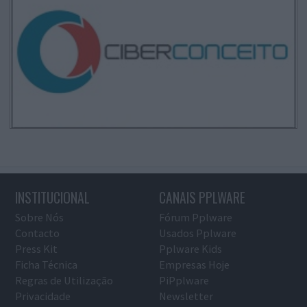
INSTITUCIONAL
CANAIS PPLWARE
Sobre Nós
Fórum Pplware
Contacto
Usados Pplware
Press Kit
Pplware Kids
Ficha Técnica
Empresas Hoje
Regras de Utilização
PiPplware
Privacidade
Newsletter