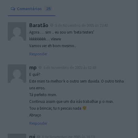
Comentários
25
Baratão
5 de Novembro de 2005 às 23:40
Agora … sim .. eu sou um ‘beta testers’
kkkkkkkkk… vleww
Vamos ver eh bom mesmo..
Responder
mp
6 de Novembro de 2005 às 01:43
E quê?
Este msm ta melhor k o outro sem duvida. O outro tinha
uns erros.
Tá perfeito msm.
Continua assim que um dia irás trabalhar p o msn.
Tou a brincar, tu n pescas nada
Abraço
Responder
rui
6 de Novembro de 2005 às 16:13