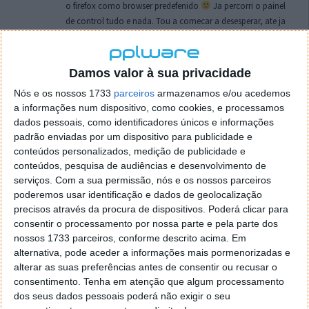
o firefox como browser predefenido
Ja percorri o painel
de control tudo e nada. Tou a comecar a desesperar, ate ja
tentei apagar o explorer na tentativa de forçar o uso do
firefox mas em vao. Kaso te lembres de outra dica fico
agradecido, caso contrario obrigado a mesma
Damos valor à sua privacidade
Responder
Nós e os nossos 1733
parceiros
armazenamos e/ou acedemos
a informações num dispositivo, como cookies, e processamos
Vítor M.
7 de Novembro de 2005 às 01:39
dados pessoais, como identificadores únicos e informações
@Reporter
padrão enviadas por um dispositivo para publicidade e
Desculpa mas o link funciona. Seja como for segue por mail
conteúdos personalizados, medição de publicidade e
o MSn Messenger 8.
conteúdos, pesquisa de audiências e desenvolvimento de
Responder
serviços.
Com a sua permissão, nós e os nossos parceiros
poderemos usar identificação e dados de geolocalização
Vítor M.
precisos através da procura de dispositivos. Poderá clicar para
7 de Novembro de 2005 às 11:21
consentir o processamento por nossa parte e pela parte dos
@Rui
nossos 1733 parceiros, conforme descrito acima. Em
Tens de encontrar o que te falei. Faz da seguinte maneira,
alternativa, pode aceder a informações mais pormenorizadas e
janela iniciar e no topo dessa janela com o botão direito do
alterar as suas preferências antes de consentir ou recusar o
rato faz propriedades. Depois no separador Menu ‘Iniciar’
consentimento.
Tenha em atenção que algum processamento
clica no botão ‘Personalizar’ aí encontrarás no separador
dos seus dados pessoais poderá não exigir o seu
geral a opção para escolheres o Browser com que queres