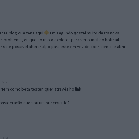
lente blog que tens aqui
Em segundo gostei muito desta nova
problema, eu que so uso o explorer para ver o mail do hotmail
se e possivel alterar algo para este em vez de abrir com o ie abrir
16:50
 Nem como beta tester, quer através ho link
onsideração que sou um principiante?
19:51