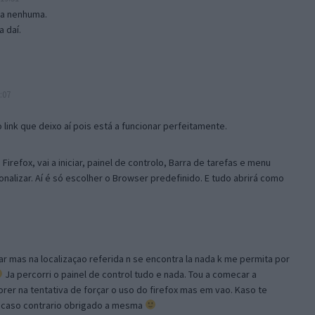
isa nenhuma.
 daí.
:07
link que deixo aí pois está a funcionar perfeitamente.
Firefox, vai a iniciar, painel de controlo, Barra de tarefas e menu
sonalizar. Aí é só escolher o Browser predefinido. E tudo abrirá como
ar mas na localizaçao referida n se encontra la nada k me permita por
Ja percorri o painel de control tudo e nada. Tou a comecar a
orer na tentativa de forçar o uso do firefox mas em vao. Kaso te
, caso contrario obrigado a mesma