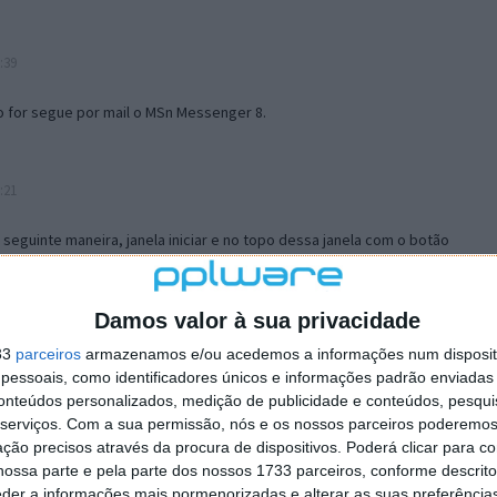
:39
o for segue por mail o MSn Messenger 8.
:21
a seguinte maneira, janela iniciar e no topo dessa janela com o botão
 no separador Menu ‘Iniciar’ clica no botão ‘Personalizar’ aí
ão para escolheres o Browser com que queres navegar e o gestor de
is ao teu Firefox e nas ferramentas ou tools escolhes ‘Opções’ ou
Damos valor à sua privacidade
erta e logo perto do fim encontras um local para colocares um visto
33
parceiros
armazenamos e/ou acedemos a informações num dispositi
e este é o browser predefinido.
essoais, como identificadores únicos e informações padrão enviadas 
conteúdos personalizados, medição de publicidade e conteúdos, pesqui
serviços.
Com a sua permissão, nós e os nossos parceiros poderemos 
12:57
ção precisos através da procura de dispositivos. Poderá clicar para co
ossa parte e pela parte dos nossos 1733 parceiros, conforme descrit
eder a informações mais pormenorizadas e alterar as suas preferência