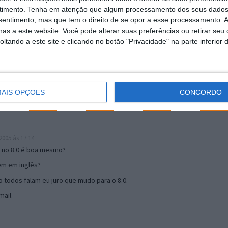
timento.
Tenha em atenção que algum processamento dos seus dados
nsentimento, mas que tem o direito de se opor a esse processamento. A
as a este website. Você pode alterar suas preferências ou retirar seu
19:51
tando a este site e clicando no botão "Privacidade" na parte inferior 
u mail algum.
s 17:00
AIS OPÇÕES
CONCORDO
005 às 17:14
o no 8.0 é boa mesmo?
tem em inglês?
 todos falam eu juro que mudo para o 8.0.
ail.