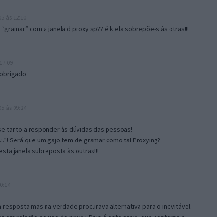
5 às 12:10
gramar” com a janela d proxy sp?? é k ela sobrepõe-s às otras!!!
17:09
 obrigado
5 às 09:24
e tanto a responder às dúvidas das pessoas!
.:.”! Será que um gajo tem de gramar como tal Proxying?
sta janela subreposta às outras!!!
0:14
resposta mas na verdade procurava alternativa para o inevitável.