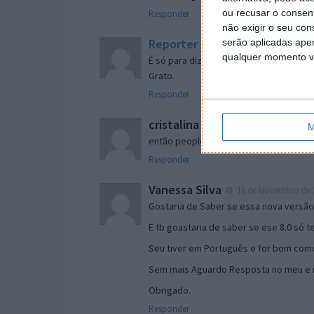
ou recusar o consen
Responder
não exigir o seu co
Reporter
serão aplicadas apen
7 de Novembro de 2005 às 
qualquer momento vol
É só para dizer que ainda não me chego
Grato.
Responder
cristalina
11 de Novembro de 2005 à
M
então people
Responder
Vanessa Silva
11 de Novembro de 2
Gostaria de Saber se essa nova versã
E tb goastaria de saber se ese 8.0 só 
Seu tiver em Português e for bom como
Sem mais Aguardo Resposta no meu e m
Obrigado.
Responder