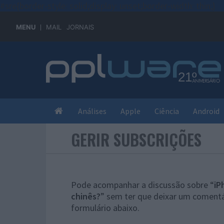
#sre{border-style: solid;display: unset;border-width: thin;}
MENU
MAIL
JORNAIS
Análises
Apple
Ciência
Android
GERIR SUBSCRIÇÕES
Pode acompanhar a discussão sobre “
iP
chinês?
” sem ter que deixar um comentá
formulário abaixo.