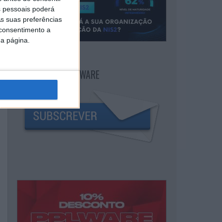
 pessoais poderá
s suas preferências
 consentimento a
da página.
NEWSLETTER PPLWARE