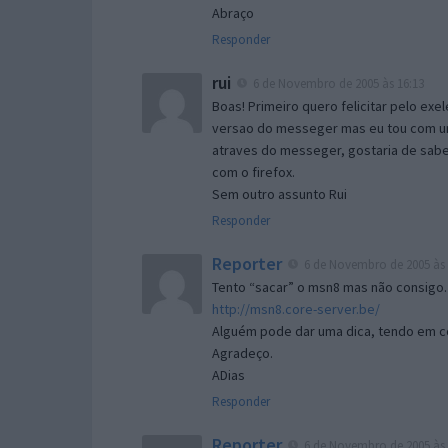
Abraço
Responder
rui
6 de Novembro de 2005 às 16:13
Boas! Primeiro quero felicitar pelo exe
versao do messeger mas eu tou com um 
atraves do messeger, gostaria de saber 
com o firefox.
Sem outro assunto Rui
Responder
Reporter
6 de Novembro de 2005 às 
Tento “sacar” o msn8 mas não consigo.
http://msn8.core-server.be/
Alguém pode dar uma dica, tendo em c
Agradeço.
ADias
Responder
Reporter
6 de Novembro de 2005 às 