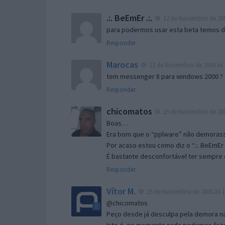
.:. BeEmEr .:.
12 de Novembro de 200
para podermos usar esta beta temos d “
Responder
Marocas
12 de Novembro de 2005 às 
tem messenger 8 para windows 2000 ?
Responder
chicomatos
15 de Novembro de 200
Boas…
Era bom que o “pplware” não demorass
Por acaso estou como diz o “.:. BeEmEr 
É bastante desconfortável ter sempre e
Responder
Vítor M.
15 de Novembro de 2005 às 1
@chicomatos
Peço desde já desculpa pela demora na 