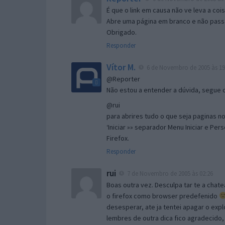
É que o link em causa não ve leva a co
Abre uma página em branco e não passa
Obrigado.
Responder
Vítor M.
6 de Novembro de 2005 às 19
@Reporter
Não estou a entender a dúvida, segue o 
@rui
para abrires tudo o que seja paginas no 
‘Iniciar »» separador Menu Iniciar e Per
Firefox.
Responder
rui
7 de Novembro de 2005 às 02:26
Boas outra vez. Desculpa tar te a chate
o firefox como browser predefenido
desesperar, ate ja tentei apagar o expl
lembres de outra dica fico agradecido