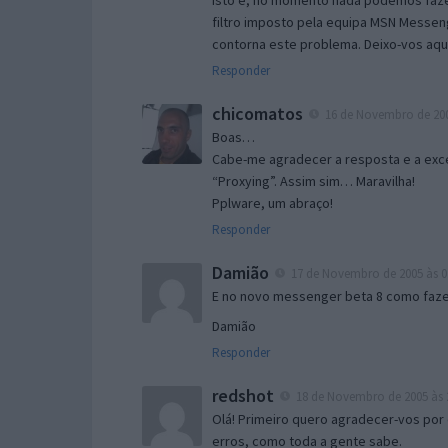
Isto é, no momento nada podemos fazer
filtro imposto pela equipa MSN Messen
contorna este problema. Deixo-vos aqu
Responder
chicomatos
16 de Novembro de 200
Boas…
Cabe-me agradecer a resposta e a exce
“Proxying”. Assim sim… Maravilha!
Pplware, um abraço!
Responder
Damião
17 de Novembro de 2005 às 0
E no novo messenger beta 8 como fazer
Damião
Responder
redshot
18 de Novembro de 2005 às 
Olá! Primeiro quero agradecer-vos por 
erros, como toda a gente sabe.