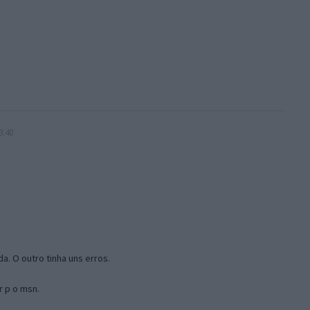
3:40
a. O outro tinha uns erros.
r p o msn.