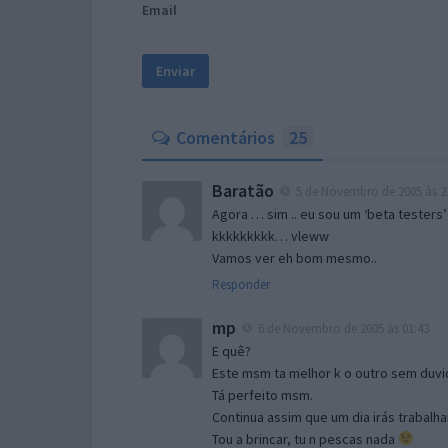
Email
Comentários
25
Baratão
5 de Novembro de 2005 às 2
Agora … sim .. eu sou um ‘beta testers’
kkkkkkkkk… vleww
Vamos ver eh bom mesmo..
Responder
mp
6 de Novembro de 2005 às 01:43
E quê?
Este msm ta melhor k o outro sem duvid
Tá perfeito msm.
Continua assim que um dia irás trabalha
Tou a brincar, tu n pescas nada