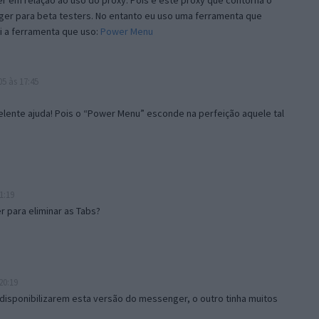
 em relação ao uso do proxy. Pois é este proxy que contorna o
ger para beta testers. No entanto eu uso uma ferramenta que
i a ferramenta que uso:
Power Menu
5 às 17:45
lente ajuda! Pois o “Power Menu” esconde na perfeição aquele tal
1:19
 para eliminar as Tabs?
20:19
disponibilizarem esta versão do messenger, o outro tinha muitos