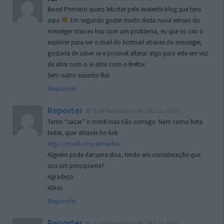
Boas! Primeiro quero felicitar pelo exelente blog que tens
aqui
Em segundo gostei muito desta nova versao do
messeger mas eu tou com um problema, eu que so uso o
explorer para ver o mail do hotmail atraves do messeger,
gostaria de saber se e possivel alterar algo para este em vez
de abrir com o ie abrir com o firefox.
Sem outro assunto Rui
Responder
Reporter
6 de Novembro de 2005 às 16:50
Tento “sacar” o msn8 mas não consigo. Nem como beta
tester, quer através ho link
http://msn8.core-server.be/
Alguém pode dar uma dica, tendo em consideração que
sou um principiante?
Agradeço.
ADias
Responder
Reporter
6 de Novembro de 2005 às 19:51