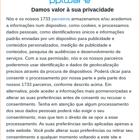
o firefox como browser predefenido
Ja percorri o painel
Damos valor à sua privacidade
de control tudo e nada. Tou a comecar a desesperar, ate ja
tentei apagar o explorer na tentativa de forçar o uso do
Nós e os nossos 1733
parceiros
armazenamos e/ou acedemos
firefox mas em vao. Kaso te lembres de outra dica fico
a informações num dispositivo, como cookies, e processamos
agradecido, caso contrario obrigado a mesma
dados pessoais, como identificadores únicos e informações
Responder
padrão enviadas por um dispositivo para publicidade e
conteúdos personalizados, medição de publicidade e
Vítor M.
conteúdos, pesquisa de audiências e desenvolvimento de
7 de Novembro de 2005 às 01:39
serviços.
Com a sua permissão, nós e os nossos parceiros
@Reporter
poderemos usar identificação e dados de geolocalização
Desculpa mas o link funciona. Seja como for segue por mail
precisos através da procura de dispositivos. Poderá clicar para
o MSn Messenger 8.
consentir o processamento por nossa parte e pela parte dos
Responder
nossos 1733 parceiros, conforme descrito acima. Em
alternativa, pode aceder a informações mais pormenorizadas e
Vítor M.
7 de Novembro de 2005 às 11:21
alterar as suas preferências antes de consentir ou recusar o
@Rui
consentimento.
Tenha em atenção que algum processamento
Tens de encontrar o que te falei. Faz da seguinte maneira,
dos seus dados pessoais poderá não exigir o seu
janela iniciar e no topo dessa janela com o botão direito do
consentimento, mas que tem o direito de se opor a esse
rato faz propriedades. Depois no separador Menu ‘Iniciar’
processamento. As suas preferências serão aplicadas apenas a
clica no botão ‘Personalizar’ aí encontrarás no separador
este website. Você pode alterar suas preferências ou retirar seu
geral a opção para escolheres o Browser com que queres
consentimento a qualquer momento voltando a este site e