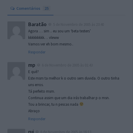
Comentários
25
Baratão
5 de Novembro de 2005 às 23:40
Agora … sim .. eu sou um ‘beta testers’
kkkkkkkkk… vleww
Vamos ver eh bom mesmo..
Responder
mp
6 de Novembro de 2005 às 01:43
E quê?
Este msm ta melhor k o outro sem duvida. O outro tinha
uns erros.
Tá perfeito msm.
Continua assim que um dia irás trabalhar p o msn.
Tou a brincar, tu n pescas nada
Abraço
Responder
rui
6 de Novembro de 2005 às 16:13