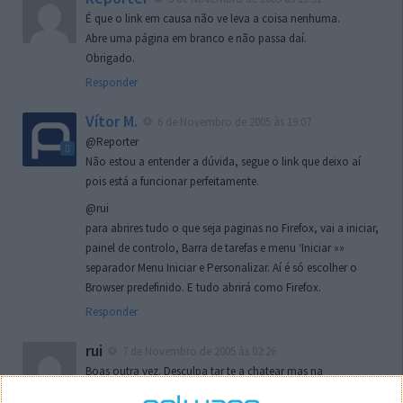
É que o link em causa não ve leva a coisa nenhuma.
Abre uma página em branco e não passa daí.
Obrigado.
Responder
Vítor M.
6 de Novembro de 2005 às 19:07
@Reporter
Não estou a entender a dúvida, segue o link que deixo aí
pois está a funcionar perfeitamente.
@rui
para abrires tudo o que seja paginas no Firefox, vai a iniciar,
painel de controlo, Barra de tarefas e menu ‘Iniciar »»
separador Menu Iniciar e Personalizar. Aí é só escolher o
Browser predefinido. E tudo abrirá como Firefox.
Responder
rui
7 de Novembro de 2005 às 02:26
Boas outra vez. Desculpa tar te a chatear mas na
localizaçao referida n se encontra la nada k me permita por