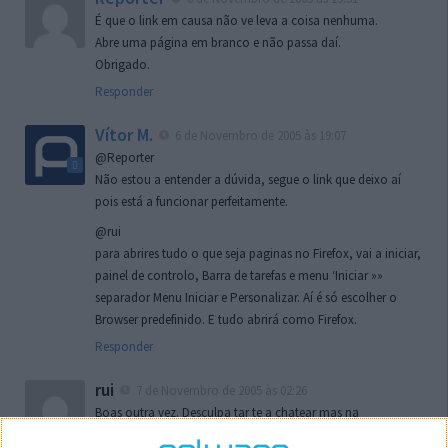
É que o link em causa não ve leva a coisa nenhuma.
Abre uma página em branco e não passa daí.
Obrigado.
Responder
Vítor M.
6 de Novembro de 2005 às 19:07
@Reporter
Não estou a entender a dúvida, segue o link que deixo aí
pois está a funcionar perfeitamente.
@rui
para abrires tudo o que seja paginas no Firefox, vai a iniciar,
painel de controlo, Barra de tarefas e menu ‘Iniciar »»
separador Menu Iniciar e Personalizar. Aí é só escolher o
Browser predefinido. E tudo abrirá como Firefox.
Responder
rui
7 de Novembro de 2005 às 02:26
Boas outra vez. Desculpa tar te a chatear mas na
localizaçao referida n se encontra la nada k me permita por