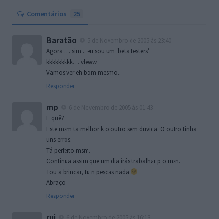
Comentários
25
Baratão
5 de Novembro de 2005 às 23:40
Agora … sim .. eu sou um ‘beta testers’
kkkkkkkkk… vleww
Vamos ver eh bom mesmo..
Responder
mp
6 de Novembro de 2005 às 01:43
E quê?
Este msm ta melhor k o outro sem duvida. O outro tinha
uns erros.
Tá perfeito msm.
Continua assim que um dia irás trabalhar p o msn.
Tou a brincar, tu n pescas nada
Abraço
Responder
rui
6 de Novembro de 2005 às 16:13