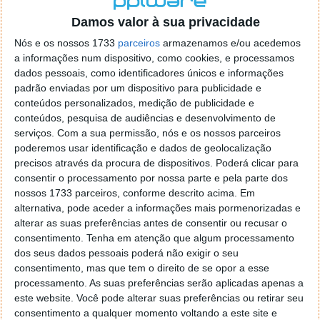
o firefox como browser predefenido
Ja percorri o painel
Damos valor à sua privacidade
de control tudo e nada. Tou a comecar a desesperar, ate ja
tentei apagar o explorer na tentativa de forçar o uso do
Nós e os nossos 1733
parceiros
armazenamos e/ou acedemos
firefox mas em vao. Kaso te lembres de outra dica fico
a informações num dispositivo, como cookies, e processamos
agradecido, caso contrario obrigado a mesma
dados pessoais, como identificadores únicos e informações
Responder
padrão enviadas por um dispositivo para publicidade e
conteúdos personalizados, medição de publicidade e
Vítor M.
conteúdos, pesquisa de audiências e desenvolvimento de
7 de Novembro de 2005 às 01:39
serviços.
Com a sua permissão, nós e os nossos parceiros
@Reporter
poderemos usar identificação e dados de geolocalização
Desculpa mas o link funciona. Seja como for segue por mail
precisos através da procura de dispositivos. Poderá clicar para
o MSn Messenger 8.
consentir o processamento por nossa parte e pela parte dos
Responder
nossos 1733 parceiros, conforme descrito acima. Em
alternativa, pode aceder a informações mais pormenorizadas e
Vítor M.
7 de Novembro de 2005 às 11:21
alterar as suas preferências antes de consentir ou recusar o
@Rui
consentimento.
Tenha em atenção que algum processamento
Tens de encontrar o que te falei. Faz da seguinte maneira,
dos seus dados pessoais poderá não exigir o seu
janela iniciar e no topo dessa janela com o botão direito do
consentimento, mas que tem o direito de se opor a esse
rato faz propriedades. Depois no separador Menu ‘Iniciar’
processamento. As suas preferências serão aplicadas apenas a
clica no botão ‘Personalizar’ aí encontrarás no separador
este website. Você pode alterar suas preferências ou retirar seu
geral a opção para escolheres o Browser com que queres
consentimento a qualquer momento voltando a este site e