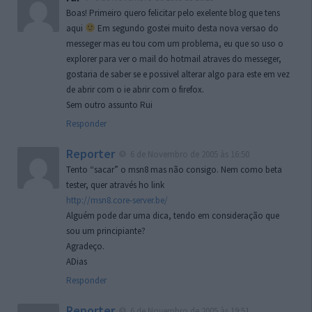
Boas! Primeiro quero felicitar pelo exelente blog que tens
aqui
Em segundo gostei muito desta nova versao do
messeger mas eu tou com um problema, eu que so uso o
explorer para ver o mail do hotmail atraves do messeger,
gostaria de saber se e possivel alterar algo para este em vez
de abrir com o ie abrir com o firefox.
Sem outro assunto Rui
Responder
Reporter
6 de Novembro de 2005 às 16:50
Tento “sacar” o msn8 mas não consigo. Nem como beta
tester, quer através ho link
http://msn8.core-server.be/
Alguém pode dar uma dica, tendo em consideração que
sou um principiante?
Agradeço.
ADias
Responder
Reporter
6 de Novembro de 2005 às 19:51