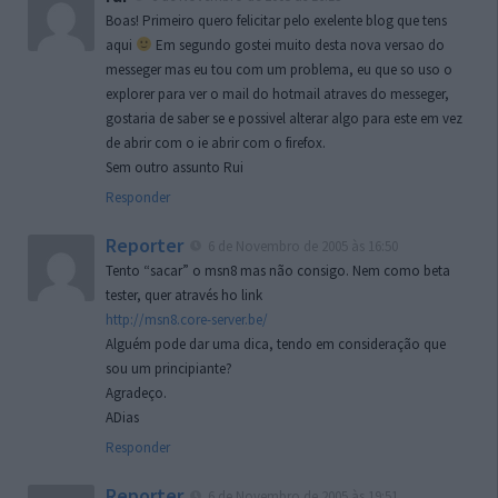
Boas! Primeiro quero felicitar pelo exelente blog que tens
aqui
Em segundo gostei muito desta nova versao do
messeger mas eu tou com um problema, eu que so uso o
explorer para ver o mail do hotmail atraves do messeger,
gostaria de saber se e possivel alterar algo para este em vez
de abrir com o ie abrir com o firefox.
Sem outro assunto Rui
Responder
Reporter
6 de Novembro de 2005 às 16:50
Tento “sacar” o msn8 mas não consigo. Nem como beta
tester, quer através ho link
http://msn8.core-server.be/
Alguém pode dar uma dica, tendo em consideração que
sou um principiante?
Agradeço.
ADias
Responder
Reporter
6 de Novembro de 2005 às 19:51