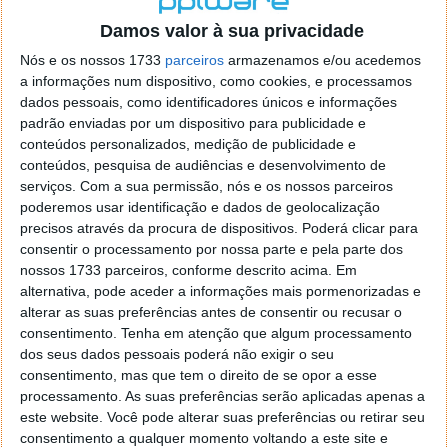
o firefox como browser predefenido
Ja percorri o painel
Damos valor à sua privacidade
de control tudo e nada. Tou a comecar a desesperar, ate ja
tentei apagar o explorer na tentativa de forçar o uso do
Nós e os nossos 1733
parceiros
armazenamos e/ou acedemos
firefox mas em vao. Kaso te lembres de outra dica fico
a informações num dispositivo, como cookies, e processamos
agradecido, caso contrario obrigado a mesma
dados pessoais, como identificadores únicos e informações
Responder
padrão enviadas por um dispositivo para publicidade e
conteúdos personalizados, medição de publicidade e
Vítor M.
conteúdos, pesquisa de audiências e desenvolvimento de
7 de Novembro de 2005 às 01:39
serviços.
Com a sua permissão, nós e os nossos parceiros
@Reporter
poderemos usar identificação e dados de geolocalização
Desculpa mas o link funciona. Seja como for segue por mail
precisos através da procura de dispositivos. Poderá clicar para
o MSn Messenger 8.
consentir o processamento por nossa parte e pela parte dos
Responder
nossos 1733 parceiros, conforme descrito acima. Em
alternativa, pode aceder a informações mais pormenorizadas e
Vítor M.
7 de Novembro de 2005 às 11:21
alterar as suas preferências antes de consentir ou recusar o
@Rui
consentimento.
Tenha em atenção que algum processamento
Tens de encontrar o que te falei. Faz da seguinte maneira,
dos seus dados pessoais poderá não exigir o seu
janela iniciar e no topo dessa janela com o botão direito do
consentimento, mas que tem o direito de se opor a esse
rato faz propriedades. Depois no separador Menu ‘Iniciar’
processamento. As suas preferências serão aplicadas apenas a
clica no botão ‘Personalizar’ aí encontrarás no separador
este website. Você pode alterar suas preferências ou retirar seu
geral a opção para escolheres o Browser com que queres
consentimento a qualquer momento voltando a este site e