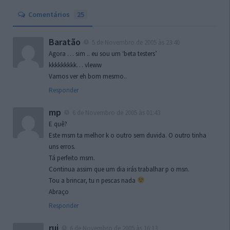
Comentários
25
Baratão
5 de Novembro de 2005 às 23:40
Agora … sim .. eu sou um ‘beta testers’
kkkkkkkkk… vleww
Vamos ver eh bom mesmo..
Responder
mp
6 de Novembro de 2005 às 01:43
E quê?
Este msm ta melhor k o outro sem duvida. O outro tinha
uns erros.
Tá perfeito msm.
Continua assim que um dia irás trabalhar p o msn.
Tou a brincar, tu n pescas nada
Abraço
Responder
rui
6 de Novembro de 2005 às 16:13