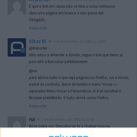
É que o link em causa não ve leva a coisa nenhuma.
Abre uma página em branco e não passa daí.
Obrigado.
Responder
Vítor M.
6 de Novembro de 2005 às 19:07
@Reporter
Não estou a entender a dúvida, segue o link que deixo aí
pois está a funcionar perfeitamente.
@rui
para abrires tudo o que seja paginas no Firefox, vai a iniciar,
painel de controlo, Barra de tarefas e menu ‘Iniciar »»
separador Menu Iniciar e Personalizar. Aí é só escolher o
Browser predefinido. E tudo abrirá como Firefox.
Responder
rui
7 de Novembro de 2005 às 02:26
Boas outra vez. Desculpa tar te a chatear mas na
localizaçao referida n se encontra la nada k me permita por