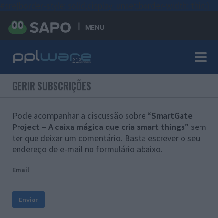
#sre{border-style: solid;display: unset;border-width: thin;}
MENU
GERIR SUBSCRIÇÕES
Pode acompanhar a discussão sobre “
SmartGate
Project – A caixa mágica que cria smart things
” sem
ter que deixar um comentário. Basta escrever o seu
endereço de e-mail no formulário abaixo.
Email