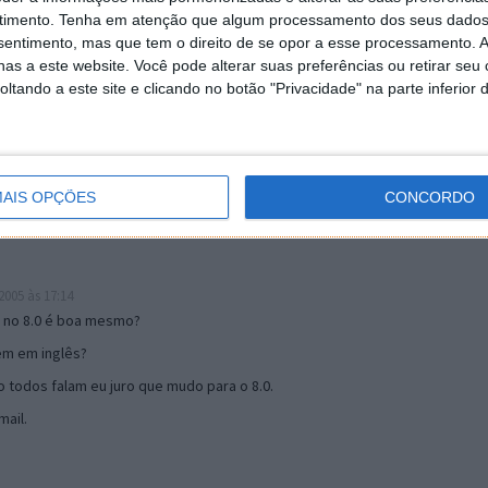
timento.
Tenha em atenção que algum processamento dos seus dados
nsentimento, mas que tem o direito de se opor a esse processamento. A
as a este website. Você pode alterar suas preferências ou retirar seu
19:51
tando a este site e clicando no botão "Privacidade" na parte inferior 
u mail algum.
s 17:00
AIS OPÇÕES
CONCORDO
005 às 17:14
o no 8.0 é boa mesmo?
tem em inglês?
 todos falam eu juro que mudo para o 8.0.
ail.