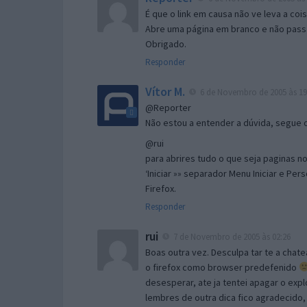
É que o link em causa não ve leva a co
Abre uma página em branco e não passa
Obrigado.
Responder
Vítor M.
6 de Novembro de 2005 às 19
@Reporter
Não estou a entender a dúvida, segue o 
@rui
para abrires tudo o que seja paginas no 
‘Iniciar »» separador Menu Iniciar e Per
Firefox.
Responder
rui
7 de Novembro de 2005 às 02:26
Boas outra vez. Desculpa tar te a chate
o firefox como browser predefenido
desesperar, ate ja tentei apagar o expl
lembres de outra dica fico agradecido