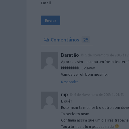
Email
Comentários
25
Baratão
5 de Novembro de 2005 às 2
Agora … sim .. eu sou um ‘beta testers’
kkkkkkkkk… vleww
Vamos ver eh bom mesmo..
Responder
mp
6 de Novembro de 2005 às 01:43
E quê?
Este msm ta melhor k o outro sem duvid
Tá perfeito msm.
Continua assim que um dia irás trabalha
Tou a brincar, tu n pescas nada