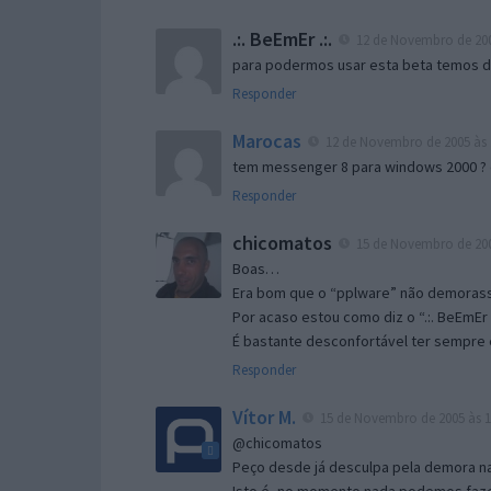
.:. BeEmEr .:.
12 de Novembro de 200
para podermos usar esta beta temos d “
Responder
Marocas
12 de Novembro de 2005 às 
tem messenger 8 para windows 2000 ?
Responder
chicomatos
15 de Novembro de 200
Boas…
Era bom que o “pplware” não demorass
Por acaso estou como diz o “.:. BeEmEr 
É bastante desconfortável ter sempre e
Responder
Vítor M.
15 de Novembro de 2005 às 1
@chicomatos
Peço desde já desculpa pela demora na 