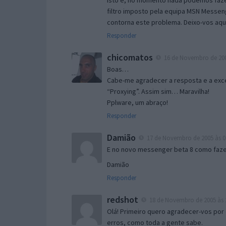
Isto é, no momento nada podemos fazer
filtro imposto pela equipa MSN Messen
contorna este problema. Deixo-vos aqu
Responder
chicomatos
16 de Novembro de 200
Boas…
Cabe-me agradecer a resposta e a exce
“Proxying”. Assim sim… Maravilha!
Pplware, um abraço!
Responder
Damião
17 de Novembro de 2005 às 0
E no novo messenger beta 8 como fazer
Damião
Responder
redshot
18 de Novembro de 2005 às 
Olá! Primeiro quero agradecer-vos por 
erros, como toda a gente sabe.