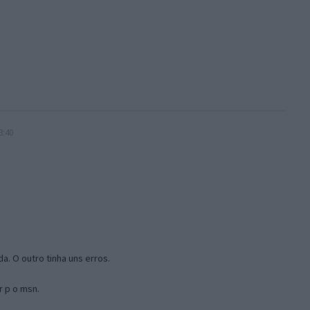
3:40
a. O outro tinha uns erros.
r p o msn.