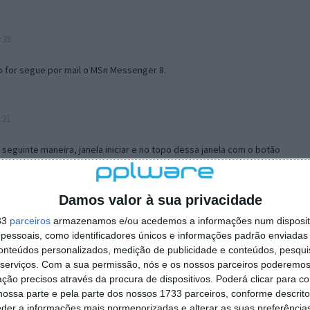
:39
o for segue por mail o MSn Messenger 8.
:21
a seguinte maneira, janela iniciar e no topo dessa janela com o botão
 no separador Menu ‘Iniciar’ clica no botão ‘Personalizar’ aí
ão para escolheres o Browser com que queres navegar e o gestor de
is ao teu Firefox e nas ferramentas ou tools escolhes ‘Opções’ ou
Damos valor à sua privacidade
erta e logo perto do fim encontras um local para colocares um visto
33
parceiros
armazenamos e/ou acedemos a informações num dispositi
e este é o browser predefinido.
essoais, como identificadores únicos e informações padrão enviadas 
conteúdos personalizados, medição de publicidade e conteúdos, pesqui
serviços.
Com a sua permissão, nós e os nossos parceiros poderemos 
12:57
ção precisos através da procura de dispositivos. Poderá clicar para co
ossa parte e pela parte dos nossos 1733 parceiros, conforme descrit
eder a informações mais pormenorizadas e alterar as suas preferência