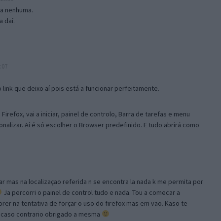
isa nenhuma.
 daí.
:07
link que deixo aí pois está a funcionar perfeitamente.
Firefox, vai a iniciar, painel de controlo, Barra de tarefas e menu
sonalizar. Aí é só escolher o Browser predefinido. E tudo abrirá como
ar mas na localizaçao referida n se encontra la nada k me permita por
Ja percorri o painel de control tudo e nada. Tou a comecar a
orer na tentativa de forçar o uso do firefox mas em vao. Kaso te
, caso contrario obrigado a mesma