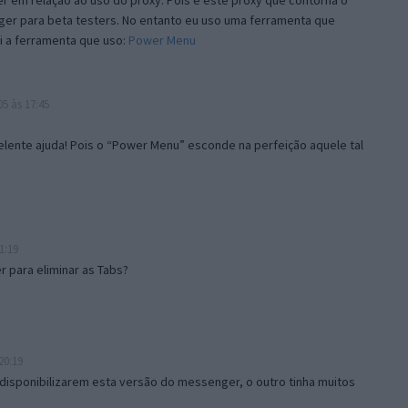
 em relação ao uso do proxy. Pois é este proxy que contorna o
ger para beta testers. No entanto eu uso uma ferramenta que
i a ferramenta que uso:
Power Menu
5 às 17:45
lente ajuda! Pois o “Power Menu” esconde na perfeição aquele tal
1:19
 para eliminar as Tabs?
20:19
disponibilizarem esta versão do messenger, o outro tinha muitos