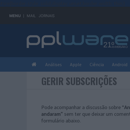
#sre{border-style: solid;display: unset;border-width: thin;}
MENU
MAIL
JORNAIS
Análises
Apple
Ciência
Android
GERIR SUBSCRIÇÕES
Pode acompanhar a discussão sobre “
An
andaram
” sem ter que deixar um coment
formulário abaixo.