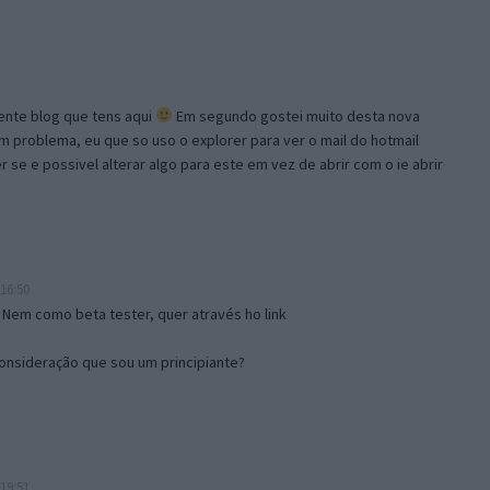
lente blog que tens aqui
Em segundo gostei muito desta nova
problema, eu que so uso o explorer para ver o mail do hotmail
se e possivel alterar algo para este em vez de abrir com o ie abrir
16:50
 Nem como beta tester, quer através ho link
onsideração que sou um principiante?
19:51