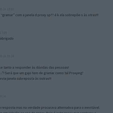
5 às 12:10
gramar” com a janela d proxy sp?? é k ela sobrepõe-s às otras!!!
17:09
 obrigado
5 às 09:24
e tanto a responder às dúvidas das pessoas!
.:.”! Será que um gajo tem de gramar como tal Proxying?
sta janela subreposta às outras!!!
0:14
resposta mas na verdade procurava alternativa para o inevitável.