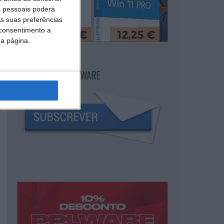
 pessoais poderá
s suas preferências
 consentimento a
da página.
NEWSLETTER PPLWARE