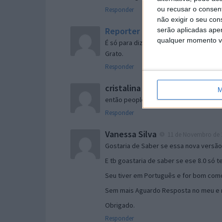
ou recusar o consen
Responder
não exigir o seu co
Reporter
serão aplicadas apen
7 de Novembro de 2005 às 
qualquer momento vol
É só para dizer que ainda não me chego
Grato.
Responder
cristalina
11 de Novembro de 2005 à
M
então people
Responder
Vanessa Silva
11 de Novembro de 2
Gostaria de Saber se essa nova versã
E tb goastaria de saber se ese 8.0 só 
Seu tiver em Português e for bom como
Sem mais Aguardo Resposta no meu e m
Obrigado.
Responder