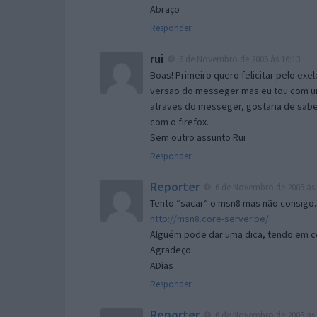
Abraço
Responder
rui
6 de Novembro de 2005 às 16:13
Boas! Primeiro quero felicitar pelo exe
versao do messeger mas eu tou com um 
atraves do messeger, gostaria de saber 
com o firefox.
Sem outro assunto Rui
Responder
Reporter
6 de Novembro de 2005 às 
Tento “sacar” o msn8 mas não consigo.
http://msn8.core-server.be/
Alguém pode dar uma dica, tendo em c
Agradeço.
ADias
Responder
Reporter
6 de Novembro de 2005 às 