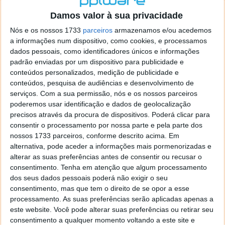
o firefox como browser predefenido
Ja percorri o painel
Damos valor à sua privacidade
de control tudo e nada. Tou a comecar a desesperar, ate ja
tentei apagar o explorer na tentativa de forçar o uso do
Nós e os nossos 1733
parceiros
armazenamos e/ou acedemos
firefox mas em vao. Kaso te lembres de outra dica fico
a informações num dispositivo, como cookies, e processamos
agradecido, caso contrario obrigado a mesma
dados pessoais, como identificadores únicos e informações
Responder
padrão enviadas por um dispositivo para publicidade e
conteúdos personalizados, medição de publicidade e
Vítor M.
conteúdos, pesquisa de audiências e desenvolvimento de
7 de Novembro de 2005 às 01:39
serviços.
Com a sua permissão, nós e os nossos parceiros
@Reporter
poderemos usar identificação e dados de geolocalização
Desculpa mas o link funciona. Seja como for segue por mail
precisos através da procura de dispositivos. Poderá clicar para
o MSn Messenger 8.
consentir o processamento por nossa parte e pela parte dos
Responder
nossos 1733 parceiros, conforme descrito acima. Em
alternativa, pode aceder a informações mais pormenorizadas e
Vítor M.
7 de Novembro de 2005 às 11:21
alterar as suas preferências antes de consentir ou recusar o
@Rui
consentimento.
Tenha em atenção que algum processamento
Tens de encontrar o que te falei. Faz da seguinte maneira,
dos seus dados pessoais poderá não exigir o seu
janela iniciar e no topo dessa janela com o botão direito do
consentimento, mas que tem o direito de se opor a esse
rato faz propriedades. Depois no separador Menu ‘Iniciar’
processamento. As suas preferências serão aplicadas apenas a
clica no botão ‘Personalizar’ aí encontrarás no separador
este website. Você pode alterar suas preferências ou retirar seu
geral a opção para escolheres o Browser com que queres
consentimento a qualquer momento voltando a este site e