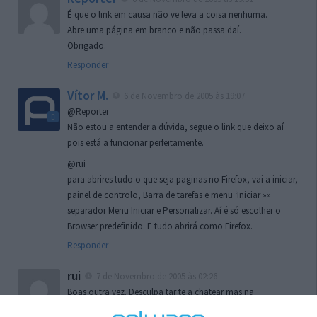
É que o link em causa não ve leva a coisa nenhuma.
Abre uma página em branco e não passa daí.
Obrigado.
Responder
Vítor M.
6 de Novembro de 2005 às 19:07
@Reporter
Não estou a entender a dúvida, segue o link que deixo aí
pois está a funcionar perfeitamente.
@rui
para abrires tudo o que seja paginas no Firefox, vai a iniciar,
painel de controlo, Barra de tarefas e menu ‘Iniciar »»
separador Menu Iniciar e Personalizar. Aí é só escolher o
Browser predefinido. E tudo abrirá como Firefox.
Responder
rui
7 de Novembro de 2005 às 02:26
Boas outra vez. Desculpa tar te a chatear mas na
localizaçao referida n se encontra la nada k me permita por