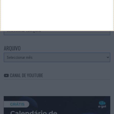
Teste a velocidade da sua Internet
CATEGORIAS
Categorias
ARQUIVO
Arquivo
CANAL DE YOUTUBE