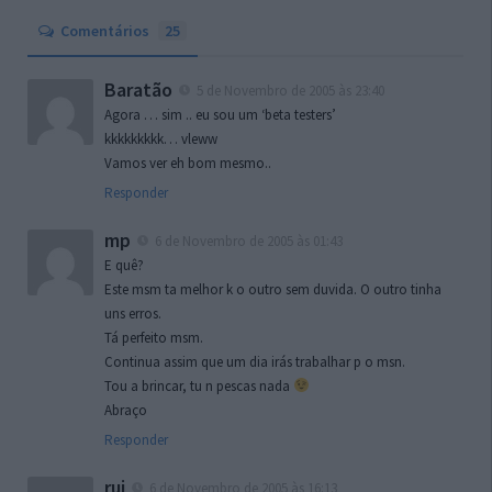
Comentários
25
Baratão
5 de Novembro de 2005 às 23:40
Agora … sim .. eu sou um ‘beta testers’
kkkkkkkkk… vleww
Vamos ver eh bom mesmo..
Responder
mp
6 de Novembro de 2005 às 01:43
E quê?
Este msm ta melhor k o outro sem duvida. O outro tinha
uns erros.
Tá perfeito msm.
Continua assim que um dia irás trabalhar p o msn.
Tou a brincar, tu n pescas nada
Abraço
Responder
rui
6 de Novembro de 2005 às 16:13