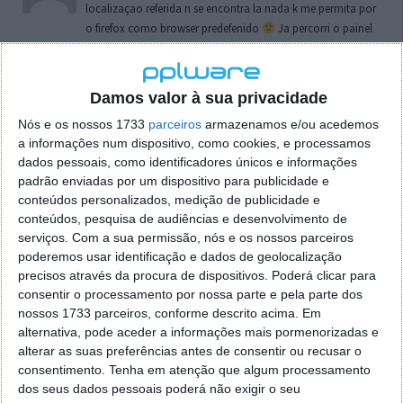
localizaçao referida n se encontra la nada k me permita por
o firefox como browser predefenido
Ja percorri o painel
de control tudo e nada. Tou a comecar a desesperar, ate ja
tentei apagar o explorer na tentativa de forçar o uso do
firefox mas em vao. Kaso te lembres de outra dica fico
Damos valor à sua privacidade
agradecido, caso contrario obrigado a mesma
Nós e os nossos 1733
parceiros
armazenamos e/ou acedemos
Responder
a informações num dispositivo, como cookies, e processamos
dados pessoais, como identificadores únicos e informações
Vítor M.
7 de Novembro de 2005 às 01:39
padrão enviadas por um dispositivo para publicidade e
@Reporter
conteúdos personalizados, medição de publicidade e
Desculpa mas o link funciona. Seja como for segue por mail
conteúdos, pesquisa de audiências e desenvolvimento de
o MSn Messenger 8.
serviços.
Com a sua permissão, nós e os nossos parceiros
Responder
poderemos usar identificação e dados de geolocalização
precisos através da procura de dispositivos. Poderá clicar para
Vítor M.
7 de Novembro de 2005 às 11:21
consentir o processamento por nossa parte e pela parte dos
nossos 1733 parceiros, conforme descrito acima. Em
@Rui
alternativa, pode aceder a informações mais pormenorizadas e
Tens de encontrar o que te falei. Faz da seguinte maneira,
alterar as suas preferências antes de consentir ou recusar o
janela iniciar e no topo dessa janela com o botão direito do
consentimento.
Tenha em atenção que algum processamento
rato faz propriedades. Depois no separador Menu ‘Iniciar’
dos seus dados pessoais poderá não exigir o seu
clica no botão ‘Personalizar’ aí encontrarás no separador