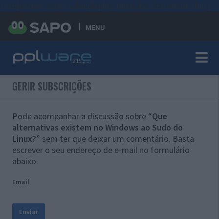
#sre{border-style: solid;display: unset;border-width: thin;}
MENU
GERIR SUBSCRIÇÕES
Pode acompanhar a discussão sobre “
Que
alternativas existem no Windows ao Sudo do
Linux?
” sem ter que deixar um comentário. Basta
escrever o seu endereço de e-mail no formulário
abaixo.
Email