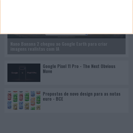
Nano Banana 2 chegou ao Google Earth para criar
imagens realistas com IA
Google Pixel 11 Pro - The Next Obvious
Move
Propostas de novo design para as notas
euro - BCE