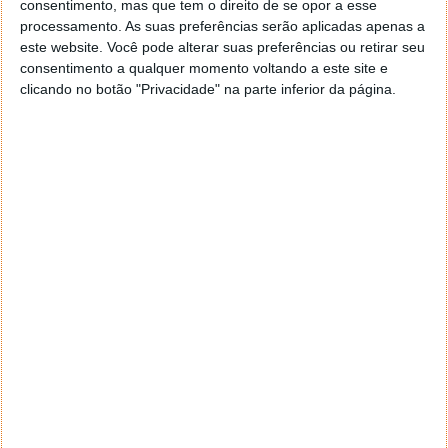
consentimento, mas que tem o direito de se opor a esse
geral a opção para escolheres o Browser com que queres
processamento. As suas preferências serão aplicadas apenas a
navegar e o gestor de e-mail. Caso não consigas chegar lá,
este website. Você pode alterar suas preferências ou retirar seu
vais ao teu Firefox e nas ferramentas ou tools escolhes
consentimento a qualquer momento voltando a este site e
‘Opções’ ou ‘Options’ icon geral da então janela aberta e
clicando no botão "Privacidade" na parte inferior da página.
logo perto do fim encontras um local para colocares um
visto que vai obrigar o Firefox a verificar se este é o browser
predefinido.
Responder
Reporter
7 de Novembro de 2005 às 12:57
Aguardo, então, o e-mail, Vitor.
Muito obrigado.
Responder
Reporter
7 de Novembro de 2005 às 19:51
É só para dizer que ainda não me chegou mail algum.
Grato.
Responder
cristalina
11 de Novembro de 2005 às 17:00