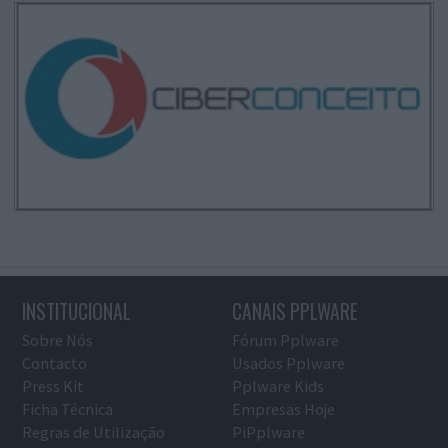
INSTITUCIONAL
CANAIS PPLWARE
Sobre Nós
Fórum Pplware
Contacto
Usados Pplware
Press Kit
Pplware Kids
Ficha Técnica
Empresas Hoje
Regras de Utilização
PiPplware