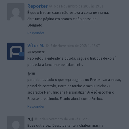
Reporter
6 de Novembro de 2005 às 19:51
É que o link em causa não ve leva a coisa nenhuma.
Abre uma página em branco e não passa daí.
Obrigado.
Responder
Vítor M.
6 de Novembro de 2005 às 19:07
@Reporter
Não estou a entender a dúvida, segue o link que deixo aí
pois está a funcionar perfeitamente.
@rui
para abrires tudo o que seja paginas no Firefox, vai a iniciar,
painel de controlo, Barra de tarefas e menu ‘Iniciar »»
separador Menu Iniciar e Personalizar. Aí é só escolher o
Browser predefinido. E tudo abrirá como Firefox.
Responder
rui
7 de Novembro de 2005 às 02:26
Boas outra vez. Desculpa tar te a chatear mas na