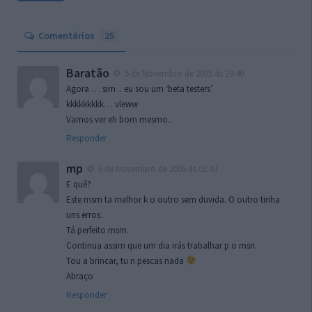
Comentários
25
Baratão
5 de Novembro de 2005 às 23:40
Agora … sim .. eu sou um ‘beta testers’
kkkkkkkkk… vleww
Vamos ver eh bom mesmo..
Responder
mp
6 de Novembro de 2005 às 01:43
E quê?
Este msm ta melhor k o outro sem duvida. O outro tinha
uns erros.
Tá perfeito msm.
Continua assim que um dia irás trabalhar p o msn.
Tou a brincar, tu n pescas nada
Abraço
Responder