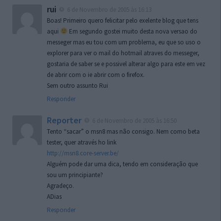
rui
6 de Novembro de 2005 às 16:13
Boas! Primeiro quero felicitar pelo exelente blog que tens
aqui
Em segundo gostei muito desta nova versao do
messeger mas eu tou com um problema, eu que so uso o
explorer para ver o mail do hotmail atraves do messeger,
gostaria de saber se e possivel alterar algo para este em vez
de abrir com o ie abrir com o firefox.
Sem outro assunto Rui
Responder
Reporter
6 de Novembro de 2005 às 16:50
Tento “sacar” o msn8 mas não consigo. Nem como beta
tester, quer através ho link
http://msn8.core-server.be/
Alguém pode dar uma dica, tendo em consideração que
sou um principiante?
Agradeço.
ADias
Responder