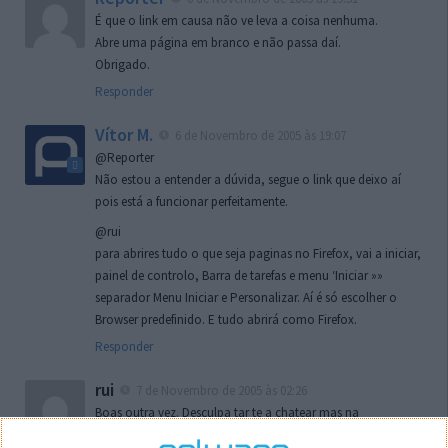
É que o link em causa não ve leva a coisa nenhuma.
Abre uma página em branco e não passa daí.
Obrigado.
Responder
Vítor M.
6 de Novembro de 2005 às 19:07
@Reporter
Não estou a entender a dúvida, segue o link que deixo aí
pois está a funcionar perfeitamente.
@rui
para abrires tudo o que seja paginas no Firefox, vai a iniciar,
painel de controlo, Barra de tarefas e menu ‘Iniciar »»
separador Menu Iniciar e Personalizar. Aí é só escolher o
Browser predefinido. E tudo abrirá como Firefox.
Responder
rui
7 de Novembro de 2005 às 02:26
Boas outra vez. Desculpa tar te a chatear mas na
localizaçao referida n se encontra la nada k me permita por