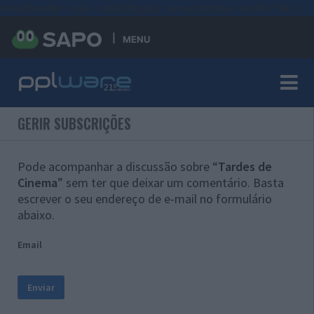
#sre{border-style: solid;display: unset;border-width: thin;}
MENU
GERIR SUBSCRIÇÕES
Pode acompanhar a discussão sobre “
Tardes de
Cinema
” sem ter que deixar um comentário. Basta
escrever o seu endereço de e-mail no formulário
abaixo.
Email