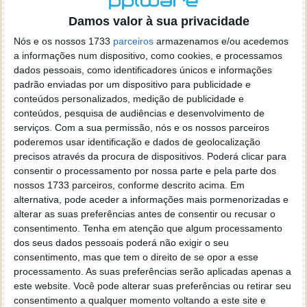
o firefox como browser predefenido
Ja percorri o painel
Damos valor à sua privacidade
de control tudo e nada. Tou a comecar a desesperar, ate ja
tentei apagar o explorer na tentativa de forçar o uso do
Nós e os nossos 1733
parceiros
armazenamos e/ou acedemos
firefox mas em vao. Kaso te lembres de outra dica fico
a informações num dispositivo, como cookies, e processamos
agradecido, caso contrario obrigado a mesma
dados pessoais, como identificadores únicos e informações
Responder
padrão enviadas por um dispositivo para publicidade e
conteúdos personalizados, medição de publicidade e
Vítor M.
conteúdos, pesquisa de audiências e desenvolvimento de
7 de Novembro de 2005 às 01:39
serviços.
Com a sua permissão, nós e os nossos parceiros
@Reporter
poderemos usar identificação e dados de geolocalização
Desculpa mas o link funciona. Seja como for segue por mail
precisos através da procura de dispositivos. Poderá clicar para
o MSn Messenger 8.
consentir o processamento por nossa parte e pela parte dos
Responder
nossos 1733 parceiros, conforme descrito acima. Em
alternativa, pode aceder a informações mais pormenorizadas e
Vítor M.
7 de Novembro de 2005 às 11:21
alterar as suas preferências antes de consentir ou recusar o
@Rui
consentimento.
Tenha em atenção que algum processamento
Tens de encontrar o que te falei. Faz da seguinte maneira,
dos seus dados pessoais poderá não exigir o seu
janela iniciar e no topo dessa janela com o botão direito do
consentimento, mas que tem o direito de se opor a esse
rato faz propriedades. Depois no separador Menu ‘Iniciar’
processamento. As suas preferências serão aplicadas apenas a
clica no botão ‘Personalizar’ aí encontrarás no separador
este website. Você pode alterar suas preferências ou retirar seu
geral a opção para escolheres o Browser com que queres
consentimento a qualquer momento voltando a este site e