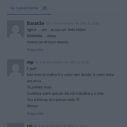
Comentários
25
Baratão
5 de Novembro de 2005 às 23:40
Agora … sim .. eu sou um ‘beta testers’
kkkkkkkkk… vleww
Vamos ver eh bom mesmo..
Responder
mp
6 de Novembro de 2005 às 01:43
E quê?
Este msm ta melhor k o outro sem duvida. O outro tinha
uns erros.
Tá perfeito msm.
Continua assim que um dia irás trabalhar p o msn.
Tou a brincar, tu n pescas nada
Abraço
Responder
rui
6 de Novembro de 2005 às 16:13