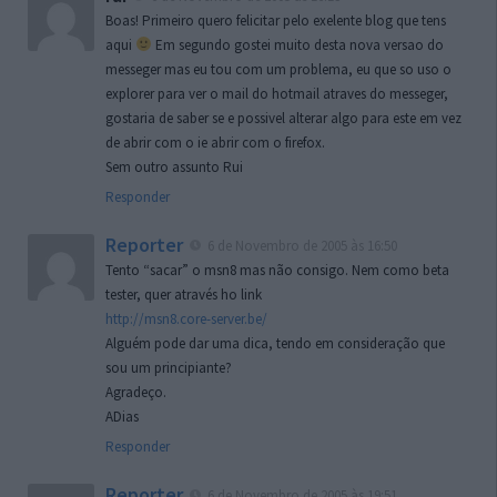
Boas! Primeiro quero felicitar pelo exelente blog que tens
aqui
Em segundo gostei muito desta nova versao do
messeger mas eu tou com um problema, eu que so uso o
explorer para ver o mail do hotmail atraves do messeger,
gostaria de saber se e possivel alterar algo para este em vez
de abrir com o ie abrir com o firefox.
Sem outro assunto Rui
Responder
Reporter
6 de Novembro de 2005 às 16:50
Tento “sacar” o msn8 mas não consigo. Nem como beta
tester, quer através ho link
http://msn8.core-server.be/
Alguém pode dar uma dica, tendo em consideração que
sou um principiante?
Agradeço.
ADias
Responder
Reporter
6 de Novembro de 2005 às 19:51