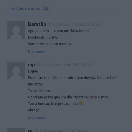
Comentários
25
Baratão
5 de Novembro de 2005 às 23:40
Agora … sim .. eu sou um ‘beta testers’
kkkkkkkkk… vleww
Vamos ver eh bom mesmo..
Responder
mp
6 de Novembro de 2005 às 01:43
E quê?
Este msm ta melhor k o outro sem duvida. O outro tinha
uns erros.
Tá perfeito msm.
Continua assim que um dia irás trabalhar p o msn.
Tou a brincar, tu n pescas nada
Abraço
Responder
rui
6 de Novembro de 2005 às 16:13