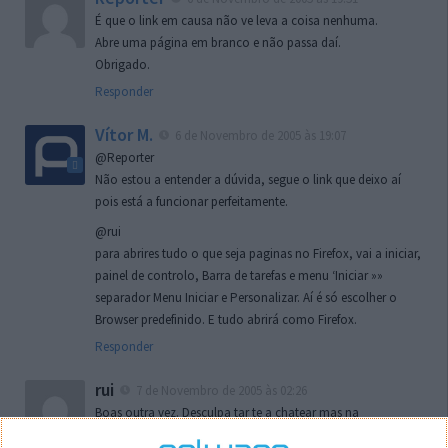
É que o link em causa não ve leva a coisa nenhuma.
Abre uma página em branco e não passa daí.
Obrigado.
Responder
Vítor M.
6 de Novembro de 2005 às 19:07
@Reporter
Não estou a entender a dúvida, segue o link que deixo aí
pois está a funcionar perfeitamente.
@rui
para abrires tudo o que seja paginas no Firefox, vai a iniciar,
painel de controlo, Barra de tarefas e menu ‘Iniciar »»
separador Menu Iniciar e Personalizar. Aí é só escolher o
Browser predefinido. E tudo abrirá como Firefox.
Responder
rui
7 de Novembro de 2005 às 02:26
Boas outra vez. Desculpa tar te a chatear mas na
localizaçao referida n se encontra la nada k me permita por