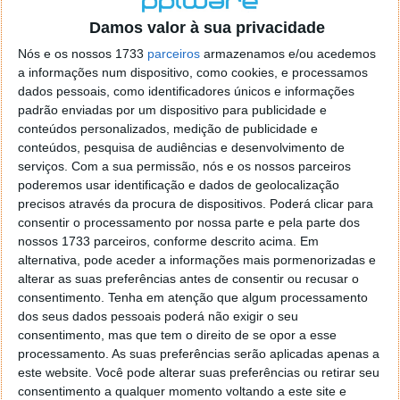
o firefox como browser predefenido
Ja percorri o painel
Damos valor à sua privacidade
de control tudo e nada. Tou a comecar a desesperar, ate ja
tentei apagar o explorer na tentativa de forçar o uso do
Nós e os nossos 1733
parceiros
armazenamos e/ou acedemos
firefox mas em vao. Kaso te lembres de outra dica fico
a informações num dispositivo, como cookies, e processamos
agradecido, caso contrario obrigado a mesma
dados pessoais, como identificadores únicos e informações
Responder
padrão enviadas por um dispositivo para publicidade e
conteúdos personalizados, medição de publicidade e
Vítor M.
conteúdos, pesquisa de audiências e desenvolvimento de
7 de Novembro de 2005 às 01:39
serviços.
Com a sua permissão, nós e os nossos parceiros
@Reporter
poderemos usar identificação e dados de geolocalização
Desculpa mas o link funciona. Seja como for segue por mail
precisos através da procura de dispositivos. Poderá clicar para
o MSn Messenger 8.
consentir o processamento por nossa parte e pela parte dos
Responder
nossos 1733 parceiros, conforme descrito acima. Em
alternativa, pode aceder a informações mais pormenorizadas e
Vítor M.
7 de Novembro de 2005 às 11:21
alterar as suas preferências antes de consentir ou recusar o
@Rui
consentimento.
Tenha em atenção que algum processamento
Tens de encontrar o que te falei. Faz da seguinte maneira,
dos seus dados pessoais poderá não exigir o seu
janela iniciar e no topo dessa janela com o botão direito do
consentimento, mas que tem o direito de se opor a esse
rato faz propriedades. Depois no separador Menu ‘Iniciar’
processamento. As suas preferências serão aplicadas apenas a
clica no botão ‘Personalizar’ aí encontrarás no separador
este website. Você pode alterar suas preferências ou retirar seu
geral a opção para escolheres o Browser com que queres
consentimento a qualquer momento voltando a este site e