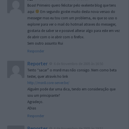
Boas! Primeiro quero felicitar pelo exelente blog que tens
aqui
Em segundo gostei muito desta nova versao do
messeger mas eu tou com um problema, eu que so uso o
explorer para ver o mail do hotmail atraves do messeger,
gostaria de saber se e possivel alterar algo para este em vez
de abrir com o ie abrir com o firefox.
Sem outro assunto Rui
Responder
Reporter
6 de Novembro de 2005 às 16:50
Tento “sacar” o msn8 mas não consigo. Nem como beta
tester, quer através ho link
http://msn8.core-server.be/
Alguém pode dar uma dica, tendo em consideração que
sou um principiante?
Agradeço.
ADias
Responder
Reporter
6 de Novembro de 2005 às 19:51