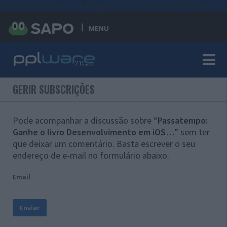
#sre{border-style: solid;display: unset;border-width: thin;}
MENU
GERIR SUBSCRIÇÕES
Pode acompanhar a discussão sobre “
Passatempo:
Ganhe o livro Desenvolvimento em iOS…
” sem ter
que deixar um comentário. Basta escrever o seu
endereço de e-mail no formulário abaixo.
Email