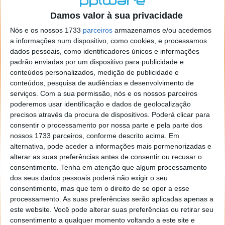
o firefox como browser predefenido
Ja percorri o painel
Damos valor à sua privacidade
de control tudo e nada. Tou a comecar a desesperar, ate ja
tentei apagar o explorer na tentativa de forçar o uso do
Nós e os nossos 1733
parceiros
armazenamos e/ou acedemos
firefox mas em vao. Kaso te lembres de outra dica fico
a informações num dispositivo, como cookies, e processamos
agradecido, caso contrario obrigado a mesma
dados pessoais, como identificadores únicos e informações
Responder
padrão enviadas por um dispositivo para publicidade e
conteúdos personalizados, medição de publicidade e
Vítor M.
conteúdos, pesquisa de audiências e desenvolvimento de
7 de Novembro de 2005 às 01:39
serviços.
Com a sua permissão, nós e os nossos parceiros
@Reporter
poderemos usar identificação e dados de geolocalização
Desculpa mas o link funciona. Seja como for segue por mail
precisos através da procura de dispositivos. Poderá clicar para
o MSn Messenger 8.
consentir o processamento por nossa parte e pela parte dos
Responder
nossos 1733 parceiros, conforme descrito acima. Em
alternativa, pode aceder a informações mais pormenorizadas e
Vítor M.
7 de Novembro de 2005 às 11:21
alterar as suas preferências antes de consentir ou recusar o
@Rui
consentimento.
Tenha em atenção que algum processamento
Tens de encontrar o que te falei. Faz da seguinte maneira,
dos seus dados pessoais poderá não exigir o seu
janela iniciar e no topo dessa janela com o botão direito do
consentimento, mas que tem o direito de se opor a esse
rato faz propriedades. Depois no separador Menu ‘Iniciar’
processamento. As suas preferências serão aplicadas apenas a
clica no botão ‘Personalizar’ aí encontrarás no separador
este website. Você pode alterar suas preferências ou retirar seu
geral a opção para escolheres o Browser com que queres
consentimento a qualquer momento voltando a este site e