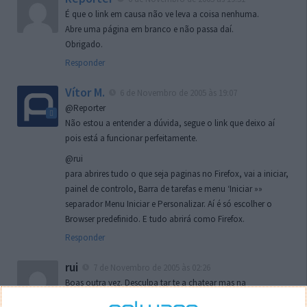
É que o link em causa não ve leva a coisa nenhuma.
Abre uma página em branco e não passa daí.
Obrigado.
Responder
Vítor M.
6 de Novembro de 2005 às 19:07
@Reporter
Não estou a entender a dúvida, segue o link que deixo aí
pois está a funcionar perfeitamente.
@rui
para abrires tudo o que seja paginas no Firefox, vai a iniciar,
painel de controlo, Barra de tarefas e menu ‘Iniciar »»
separador Menu Iniciar e Personalizar. Aí é só escolher o
Browser predefinido. E tudo abrirá como Firefox.
Responder
rui
7 de Novembro de 2005 às 02:26
Boas outra vez. Desculpa tar te a chatear mas na
localizaçao referida n se encontra la nada k me permita por