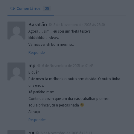
Comentários
25
Baratão
5 de Novembro de 2005 às 23:40
Agora … sim .. eu sou um ‘beta testers’
kkkkkkkkk… vleww
Vamos ver eh bom mesmo..
Responder
mp
6 de Novembro de 2005 às 01:43
E quê?
Este msm ta melhor k o outro sem duvida. O outro tinha
uns erros.
Tá perfeito msm.
Continua assim que um dia irás trabalhar p o msn.
Tou a brincar, tu n pescas nada
Abraço
Responder
rui
6 de Novembro de 2005 às 16:13