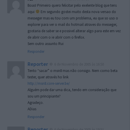
Boas! Primeiro quero felicitar pelo exelente blog que tens
aqui
Em segundo gostei muito desta nova versao do
messeger mas eu tou com um problema, eu que so uso o
explorer para ver o mail do hotmail atraves do messeger,
gostaria de saber se e possivel alterar algo para este em vez
de abrir com o ie abrir com o firefox.
Sem outro assunto Rui
Responder
Reporter
6 de Novembro de 2005 às 16:50
Tento “sacar” o msn8 mas não consigo. Nem como beta
tester, quer através ho link
http://msn8.core-server.be/
Alguém pode dar uma dica, tendo em consideração que
sou um principiante?
Agradeço.
ADias
Responder
Reporter
6 de Novembro de 2005 às 19:51