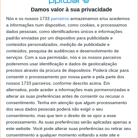
o firefox como browser predefenido
Ja percorri o painel
Damos valor à sua privacidade
de control tudo e nada. Tou a comecar a desesperar, ate ja
tentei apagar o explorer na tentativa de forçar o uso do
Nós e os nossos 1733
parceiros
armazenamos e/ou acedemos
firefox mas em vao. Kaso te lembres de outra dica fico
a informações num dispositivo, como cookies, e processamos
agradecido, caso contrario obrigado a mesma
dados pessoais, como identificadores únicos e informações
Responder
padrão enviadas por um dispositivo para publicidade e
conteúdos personalizados, medição de publicidade e
Vítor M.
conteúdos, pesquisa de audiências e desenvolvimento de
7 de Novembro de 2005 às 01:39
serviços.
Com a sua permissão, nós e os nossos parceiros
@Reporter
poderemos usar identificação e dados de geolocalização
Desculpa mas o link funciona. Seja como for segue por mail
precisos através da procura de dispositivos. Poderá clicar para
o MSn Messenger 8.
consentir o processamento por nossa parte e pela parte dos
Responder
nossos 1733 parceiros, conforme descrito acima. Em
alternativa, pode aceder a informações mais pormenorizadas e
Vítor M.
7 de Novembro de 2005 às 11:21
alterar as suas preferências antes de consentir ou recusar o
@Rui
consentimento.
Tenha em atenção que algum processamento
Tens de encontrar o que te falei. Faz da seguinte maneira,
dos seus dados pessoais poderá não exigir o seu
janela iniciar e no topo dessa janela com o botão direito do
consentimento, mas que tem o direito de se opor a esse
rato faz propriedades. Depois no separador Menu ‘Iniciar’
processamento. As suas preferências serão aplicadas apenas a
clica no botão ‘Personalizar’ aí encontrarás no separador
este website. Você pode alterar suas preferências ou retirar seu
geral a opção para escolheres o Browser com que queres
consentimento a qualquer momento voltando a este site e