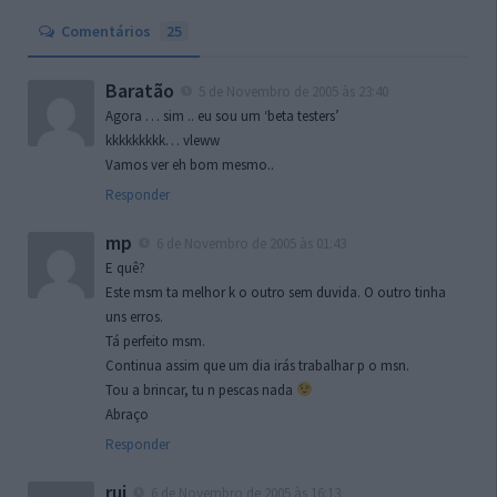
Comentários
25
Baratão
5 de Novembro de 2005 às 23:40
Agora … sim .. eu sou um ‘beta testers’
kkkkkkkkk… vleww
Vamos ver eh bom mesmo..
Responder
mp
6 de Novembro de 2005 às 01:43
E quê?
Este msm ta melhor k o outro sem duvida. O outro tinha
uns erros.
Tá perfeito msm.
Continua assim que um dia irás trabalhar p o msn.
Tou a brincar, tu n pescas nada
Abraço
Responder
rui
6 de Novembro de 2005 às 16:13