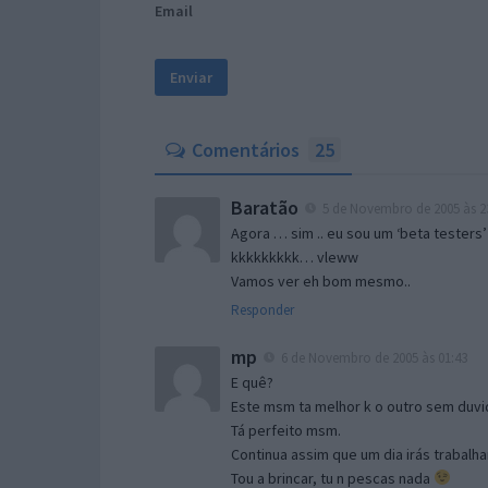
Email
Comentários
25
Baratão
5 de Novembro de 2005 às 2
Agora … sim .. eu sou um ‘beta testers’
kkkkkkkkk… vleww
Vamos ver eh bom mesmo..
Responder
mp
6 de Novembro de 2005 às 01:43
E quê?
Este msm ta melhor k o outro sem duvid
Tá perfeito msm.
Continua assim que um dia irás trabalha
Tou a brincar, tu n pescas nada