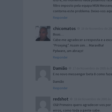
Isto é, no momento nada podemos fazer
filtro imposto pela equipa MSN Messen
contorna este problema. Deixo-vos aqu
Responder
chicomatos
16 de Novembro de 200
Boas…
Cabe-me agradecer a resposta e a exce
“Proxying”. Assim sim… Maravilha!
Pplware, um abraço!
Responder
Damião
17 de Novembro de 2005 às 0
E no novo messenger beta 8 como fazer
Damião
Responder
redshot
18 de Novembro de 2005 às 
Olá! Primeiro quero agradecer-vos por 
erros, como toda a gente sabe.