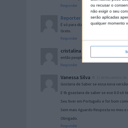
ou recusar o consen
Responder
não exigir o seu co
Reporter
serão aplicadas apen
7 de Novembro de 2005 às 
qualquer momento vol
É só para dizer que ainda não me chego
Grato.
Responder
cristalina
11 de Novembro de 2005 à
M
então people
Responder
Vanessa Silva
11 de Novembro de 2
Gostaria de Saber se essa nova versã
E tb goastaria de saber se ese 8.0 só 
Seu tiver em Português e for bom como
Sem mais Aguardo Resposta no meu e m
Obrigado.
Responder