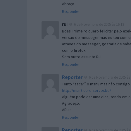
Abraço
Responder
rui
6 de Novembro de 2005 às 16:13
Boas! Primeiro quero felicitar pelo exe
versao do messeger mas eu tou com um 
atraves do messeger, gostaria de saber 
com o firefox.
Sem outro assunto Rui
Responder
Reporter
6 de Novembro de 2005 às 
Tento “sacar” o msn8 mas não consigo.
http://msn8.core-server.be/
Alguém pode dar uma dica, tendo em c
Agradeço.
ADias
Responder
Reporter
6 de Novembro de 2005 às 