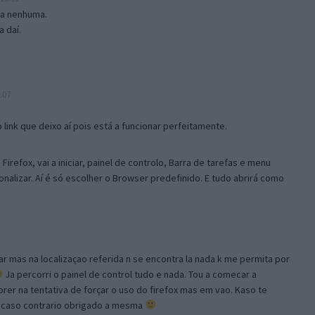
isa nenhuma.
 daí.
:07
link que deixo aí pois está a funcionar perfeitamente.
Firefox, vai a iniciar, painel de controlo, Barra de tarefas e menu
sonalizar. Aí é só escolher o Browser predefinido. E tudo abrirá como
ar mas na localizaçao referida n se encontra la nada k me permita por
Ja percorri o painel de control tudo e nada. Tou a comecar a
orer na tentativa de forçar o uso do firefox mas em vao. Kaso te
, caso contrario obrigado a mesma