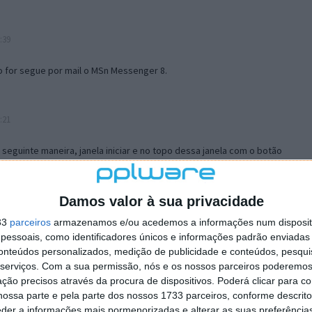
:39
o for segue por mail o MSn Messenger 8.
:21
a seguinte maneira, janela iniciar e no topo dessa janela com o botão
 no separador Menu ‘Iniciar’ clica no botão ‘Personalizar’ aí
ão para escolheres o Browser com que queres navegar e o gestor de
is ao teu Firefox e nas ferramentas ou tools escolhes ‘Opções’ ou
Damos valor à sua privacidade
erta e logo perto do fim encontras um local para colocares um visto
33
parceiros
armazenamos e/ou acedemos a informações num dispositi
e este é o browser predefinido.
essoais, como identificadores únicos e informações padrão enviadas 
conteúdos personalizados, medição de publicidade e conteúdos, pesqui
serviços.
Com a sua permissão, nós e os nossos parceiros poderemos 
12:57
ção precisos através da procura de dispositivos. Poderá clicar para co
ossa parte e pela parte dos nossos 1733 parceiros, conforme descrit
eder a informações mais pormenorizadas e alterar as suas preferência