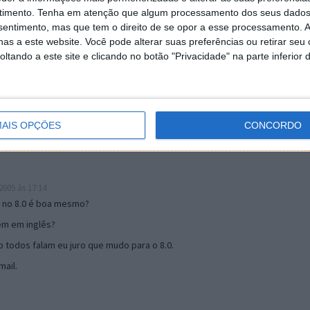
timento.
Tenha em atenção que algum processamento dos seus dados
nsentimento, mas que tem o direito de se opor a esse processamento. A
as a este website. Você pode alterar suas preferências ou retirar seu
19:51
tando a este site e clicando no botão "Privacidade" na parte inferior 
u mail algum.
s 17:00
AIS OPÇÕES
CONCORDO
005 às 17:14
o no 8.0 é boa mesmo?
tem em inglês?
 todos falam eu juro que mudo para o 8.0.
ail.