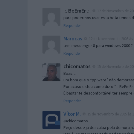
.:. BeEmEr .:.
12 de Novembro de 200
para podermos usar esta beta temos d “
Responder
Marocas
12 de Novembro de 2005 às 
tem messenger 8 para windows 2000 ?
Responder
chicomatos
15 de Novembro de 200
Boas…
Era bom que o “pplware” não demorass
Por acaso estou como diz o “.:. BeEmEr 
É bastante desconfortável ter sempre e
Responder
Vítor M.
15 de Novembro de 2005 às 1
@chicomatos
Peço desde já desculpa pela demora na 