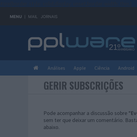
#sre{border-style: solid;display: unset;border-width: thin;}
MENU
MAIL
JORNAIS
Análises
Apple
Ciência
Android
GERIR SUBSCRIÇÕES
Pode acompanhar a discussão sobre “
Ev
sem ter que deixar um comentário. Basta
abaixo.