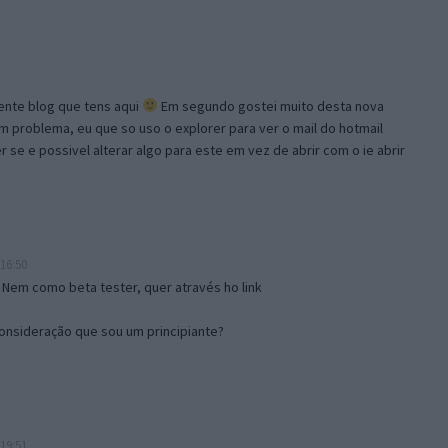
lente blog que tens aqui
Em segundo gostei muito desta nova
problema, eu que so uso o explorer para ver o mail do hotmail
se e possivel alterar algo para este em vez de abrir com o ie abrir
16:50
 Nem como beta tester, quer através ho link
onsideração que sou um principiante?
19:51