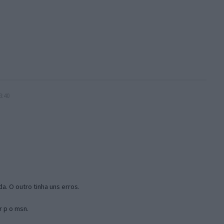
3:40
a. O outro tinha uns erros.
r p o msn.