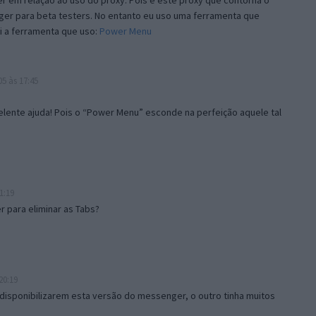
 em relação ao uso do proxy. Pois é este proxy que contorna o
ger para beta testers. No entanto eu uso uma ferramenta que
i a ferramenta que uso:
Power Menu
5 às 17:45
lente ajuda! Pois o “Power Menu” esconde na perfeição aquele tal
1:19
 para eliminar as Tabs?
20:19
disponibilizarem esta versão do messenger, o outro tinha muitos