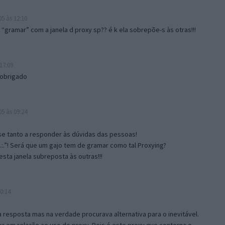
5 às 12:10
gramar” com a janela d proxy sp?? é k ela sobrepõe-s às otras!!!
17:09
 obrigado
5 às 09:24
e tanto a responder às dúvidas das pessoas!
.:.”! Será que um gajo tem de gramar como tal Proxying?
sta janela subreposta às outras!!!
0:14
resposta mas na verdade procurava alternativa para o inevitável.