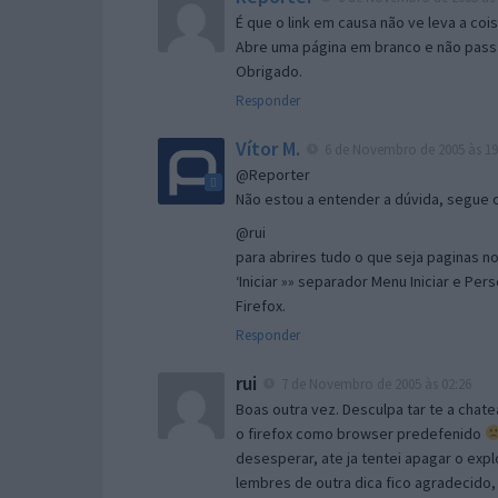
É que o link em causa não ve leva a co
Abre uma página em branco e não passa
Obrigado.
Responder
Vítor M.
6 de Novembro de 2005 às 19
@Reporter
Não estou a entender a dúvida, segue o 
@rui
para abrires tudo o que seja paginas no 
‘Iniciar »» separador Menu Iniciar e Per
Firefox.
Responder
rui
7 de Novembro de 2005 às 02:26
Boas outra vez. Desculpa tar te a chate
o firefox como browser predefenido
desesperar, ate ja tentei apagar o expl
lembres de outra dica fico agradecido