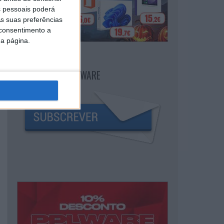
 pessoais poderá
s suas preferências
 consentimento a
da página.
NEWSLETTER PPLWARE