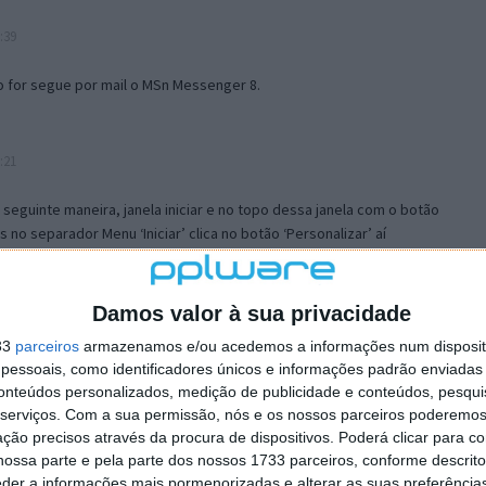
:39
o for segue por mail o MSn Messenger 8.
:21
a seguinte maneira, janela iniciar e no topo dessa janela com o botão
 no separador Menu ‘Iniciar’ clica no botão ‘Personalizar’ aí
ão para escolheres o Browser com que queres navegar e o gestor de
is ao teu Firefox e nas ferramentas ou tools escolhes ‘Opções’ ou
erta e logo perto do fim encontras um local para colocares um visto
Damos valor à sua privacidade
e este é o browser predefinido.
33
parceiros
armazenamos e/ou acedemos a informações num dispositi
essoais, como identificadores únicos e informações padrão enviadas 
conteúdos personalizados, medição de publicidade e conteúdos, pesqui
12:57
serviços.
Com a sua permissão, nós e os nossos parceiros poderemos 
ção precisos através da procura de dispositivos. Poderá clicar para co
ossa parte e pela parte dos nossos 1733 parceiros, conforme descrit
eder a informações mais pormenorizadas e alterar as suas preferência