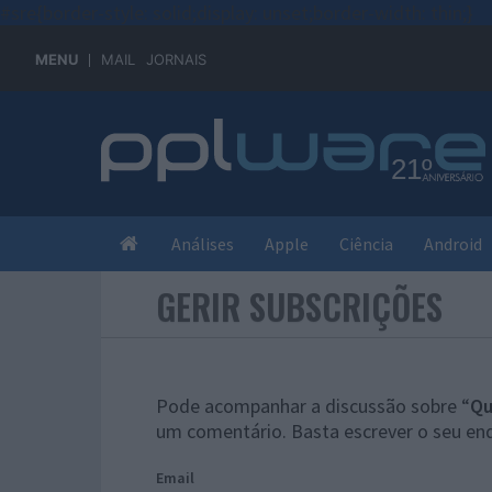
#sre{border-style: solid;display: unset;border-width: thin;}
MENU
MAIL
JORNAIS
Análises
Apple
Ciência
Android
GERIR SUBSCRIÇÕES
Pode acompanhar a discussão sobre “
Qu
um comentário. Basta escrever o seu end
Email