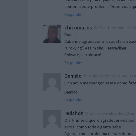
contorna este problema. Deixo-vos aqu
Responder
chicomatos
16 de Novembro de 200
Boas…
Cabe-me agradecer a resposta e a exce
“Proxying”. Assim sim… Maravilha!
Pplware, um abraço!
Responder
Damião
17 de Novembro de 2005 às 0
E no novo messenger beta 8 como fazer
Damião
Responder
redshot
18 de Novembro de 2005 às 
Olá! Primeiro quero agradecer-vos por 
erros, como toda a gente sabe.
Agora, o meu problema é este: depois 