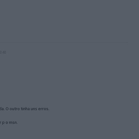
3:40
a. O outro tinha uns erros.
r p o msn.