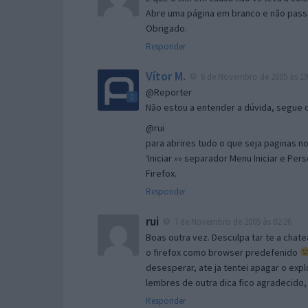
Abre uma página em branco e não passa
Obrigado.
Responder
Vítor M.
6 de Novembro de 2005 às 19
@Reporter
Não estou a entender a dúvida, segue o 
@rui
para abrires tudo o que seja paginas no 
‘Iniciar »» separador Menu Iniciar e Per
Firefox.
Responder
rui
7 de Novembro de 2005 às 02:26
Boas outra vez. Desculpa tar te a chate
o firefox como browser predefenido
desesperar, ate ja tentei apagar o expl
lembres de outra dica fico agradecido
Responder