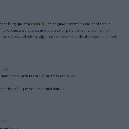
lente blog que tens aqui
Em segundo gostei muito desta nova
problema, eu que so uso o explorer para ver o mail do hotmail
se e possivel alterar algo para este em vez de abrir com o ie abrir
16:50
 Nem como beta tester, quer através ho link
onsideração que sou um principiante?
19:51
isa nenhuma.