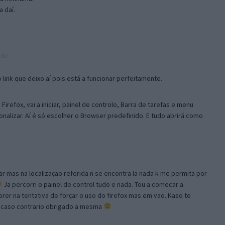
 daí.
:07
link que deixo aí pois está a funcionar perfeitamente.
Firefox, vai a iniciar, painel de controlo, Barra de tarefas e menu
sonalizar. Aí é só escolher o Browser predefinido. E tudo abrirá como
ar mas na localizaçao referida n se encontra la nada k me permita por
Ja percorri o painel de control tudo e nada. Tou a comecar a
orer na tentativa de forçar o uso do firefox mas em vao. Kaso te
, caso contrario obrigado a mesma