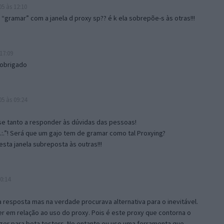
5 às 12:10
gramar” com a janela d proxy sp?? é k ela sobrepõe-s às otras!!!
17:09
 obrigado
5 às 09:24
e tanto a responder às dúvidas das pessoas!
.:.”! Será que um gajo tem de gramar como tal Proxying?
sta janela subreposta às outras!!!
0:14
resposta mas na verdade procurava alternativa para o inevitável.
 em relação ao uso do proxy. Pois é este proxy que contorna o
ger para beta testers. No entanto eu uso uma ferramenta que