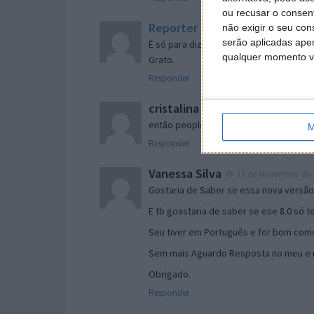
ou recusar o consen
Reporter
não exigir o seu co
7 de Novembro de 2005 às 
serão aplicadas apen
É só para dizer que ainda não me chego
qualquer momento vol
Grato.
Responder
cristalina
11 de Novembro de 2005 à
então people
M
Responder
Vanessa Silva
11 de Novembro de 2
Gostaria de Saber se essa nova versã
E tb goastaria de saber se ese 8.0 só 
Seu tiver em Português e for bom como
Sem mais Aguardo Resposta no meu e m
Obrigado.
Responder