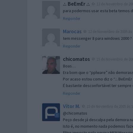
.:. BeEmEr .:.
12 de Novembro de 200
para podermos usar esta beta temos d “
Responder
Marocas
12 de Novembro de 2005 às 
tem messenger 8 para windows 2000 ?
Responder
chicomatos
15 de Novembro de 200
Boas…
Era bom que o “pplware” não demorass
Por acaso estou como diz o “.:. BeEmEr 
É bastante desconfortável ter sempre e
Responder
Vítor M.
15 de Novembro de 2005 às 1
@chicomatos
Peço desde já desculpa pela demora na 
Isto é, no momento nada podemos fazer
filtro imposto pela equipa MSN Messen