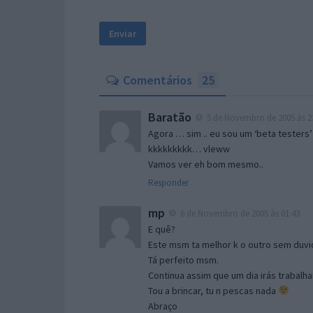
Comentários
25
Baratão
5 de Novembro de 2005 às 2
Agora … sim .. eu sou um ‘beta testers’
kkkkkkkkk… vleww
Vamos ver eh bom mesmo..
Responder
mp
6 de Novembro de 2005 às 01:43
E quê?
Este msm ta melhor k o outro sem duvid
Tá perfeito msm.
Continua assim que um dia irás trabalha
Tou a brincar, tu n pescas nada
Abraço