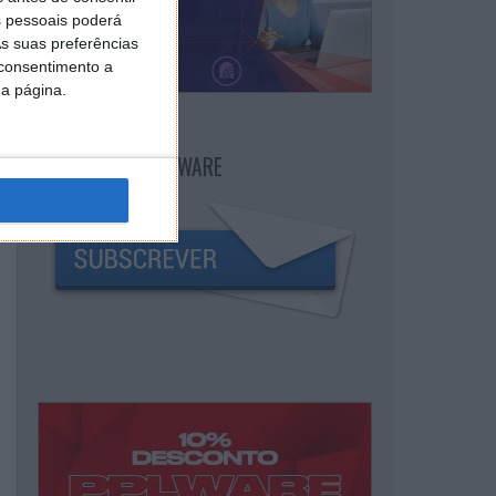
 pessoais poderá
s suas preferências
 consentimento a
da página.
NEWSLETTER PPLWARE