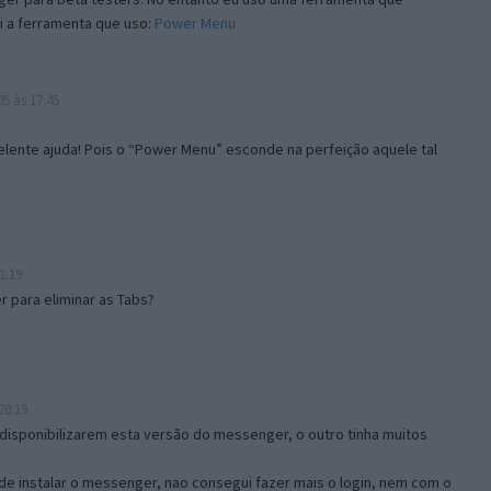
i a ferramenta que uso:
Power Menu
5 às 17:45
lente ajuda! Pois o “Power Menu” esconde na perfeição aquele tal
1:19
 para eliminar as Tabs?
20:19
disponibilizarem esta versão do messenger, o outro tinha muitos
de instalar o messenger, nao consegui fazer mais o login, nem com o