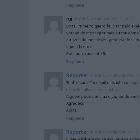
Responder
rui
6 de Novembro de 2005 às 16:13
Boas! Primeiro quero felicitar pelo exe
versao do messeger mas eu tou com um 
atraves do messeger, gostaria de saber 
com o firefox.
Sem outro assunto Rui
Responder
Reporter
6 de Novembro de 2005 às 
Tento “sacar” o msn8 mas não consigo.
http://msn8.core-server.be/
Alguém pode dar uma dica, tendo em c
Agradeço.
ADias
Responder
Reporter
6 de Novembro de 2005 às 
É que o link em causa não ve leva a co