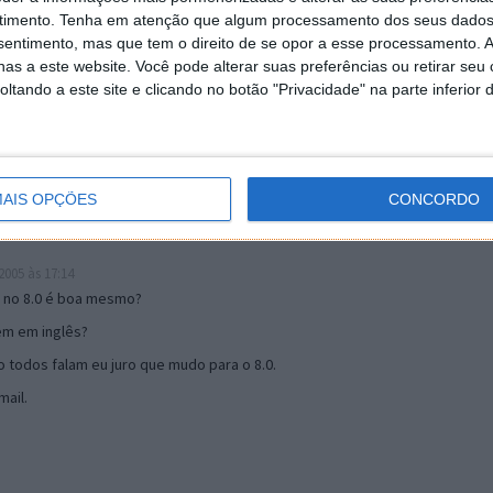
timento.
Tenha em atenção que algum processamento dos seus dados
nsentimento, mas que tem o direito de se opor a esse processamento. A
19:51
as a este website. Você pode alterar suas preferências ou retirar seu
u mail algum.
tando a este site e clicando no botão "Privacidade" na parte inferior 
s 17:00
AIS OPÇÕES
CONCORDO
005 às 17:14
o no 8.0 é boa mesmo?
tem em inglês?
 todos falam eu juro que mudo para o 8.0.
ail.