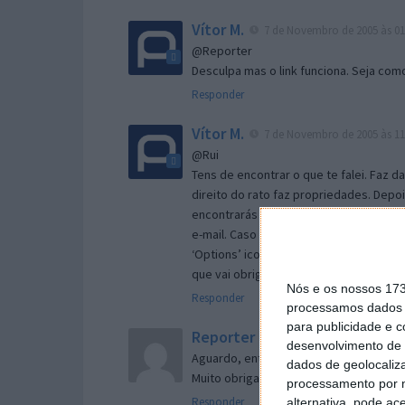
Vítor M.
7 de Novembro de 2005 às 01
@Reporter
Desculpa mas o link funciona. Seja com
Responder
Vítor M.
7 de Novembro de 2005 às 11
@Rui
Tens de encontrar o que te falei. Faz d
direito do rato faz propriedades. Depois
encontrarás no separador geral a opç
e-mail. Caso não consigas chegar lá, va
‘Options’ icon geral da então janela ab
que vai obrigar o Firefox a verificar s
Nós e os nossos 17
Responder
processamos dados p
para publicidade e 
Reporter
7 de Novembro de 2005 às 
desenvolvimento de 
Aguardo, então, o e-mail, Vitor.
dados de geolocaliza
Muito obrigado.
processamento por n
Responder
alternativa, pode ac