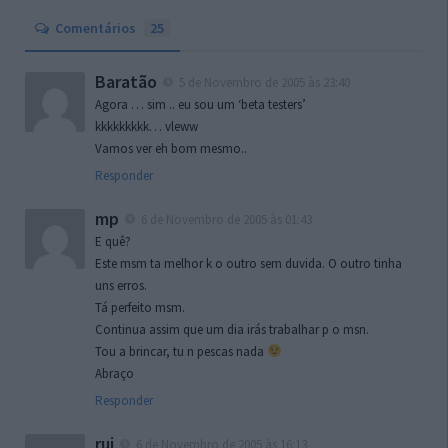
Comentários
25
Baratão
5 de Novembro de 2005 às 23:40
Agora … sim .. eu sou um ‘beta testers’
kkkkkkkkk… vleww
Vamos ver eh bom mesmo..
Responder
mp
6 de Novembro de 2005 às 01:43
E quê?
Este msm ta melhor k o outro sem duvida. O outro tinha
uns erros.
Tá perfeito msm.
Continua assim que um dia irás trabalhar p o msn.
Tou a brincar, tu n pescas nada
Abraço
Responder
rui
6 de Novembro de 2005 às 16:13