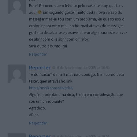
Boas! Primeiro quero felicitar pelo exelente blog que tens
aqui
Em segundo gostei muito desta nova versao do
messeger mas eu tou com um problema, eu que so uso o
explorer para ver o mail do hotmail atraves do messeger,
gostaria de saber se e possivel alterar algo para este em vez
de abrir com o ie abrir com o firefox.
Sem outro assunto Rui
Responder
Reporter
6 de Novembro de 2005 às 16:50
Tento “sacar” o msn8 mas não consigo. Nem como beta
tester, quer através ho link
http://msn8.core-server.be/
Alguém pode dar uma dica, tendo em consideração que
sou um principiante?
Agradeço.
ADias
Responder
Reporter
6 de Novembro de 2005 às 19:51