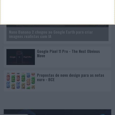
Nano Banana 2 chegou ao Google Earth para criar
imagens realistas com IA
Google Pixel 11 Pro - The Next Obvious
Move
Propostas de novo design para as notas
euro - BCE