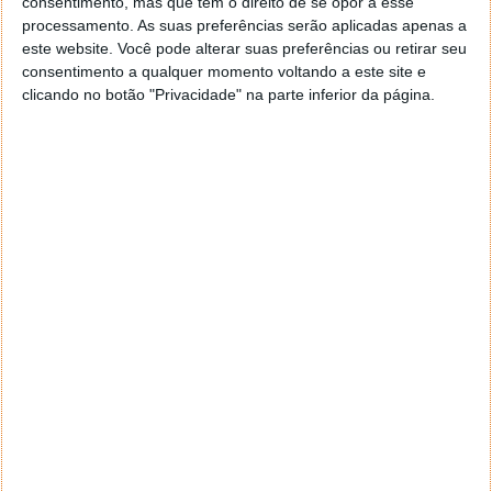
consentimento, mas que tem o direito de se opor a esse
navegar e o gestor de e-mail. Caso não consigas chegar lá,
processamento. As suas preferências serão aplicadas apenas a
vais ao teu Firefox e nas ferramentas ou tools escolhes
este website. Você pode alterar suas preferências ou retirar seu
‘Opções’ ou ‘Options’ icon geral da então janela aberta e
consentimento a qualquer momento voltando a este site e
logo perto do fim encontras um local para colocares um
clicando no botão "Privacidade" na parte inferior da página.
visto que vai obrigar o Firefox a verificar se este é o browser
predefinido.
Responder
Reporter
7 de Novembro de 2005 às 12:57
Aguardo, então, o e-mail, Vitor.
Muito obrigado.
Responder
Reporter
7 de Novembro de 2005 às 19:51
É só para dizer que ainda não me chegou mail algum.
Grato.
Responder
cristalina
11 de Novembro de 2005 às 17:00
então people