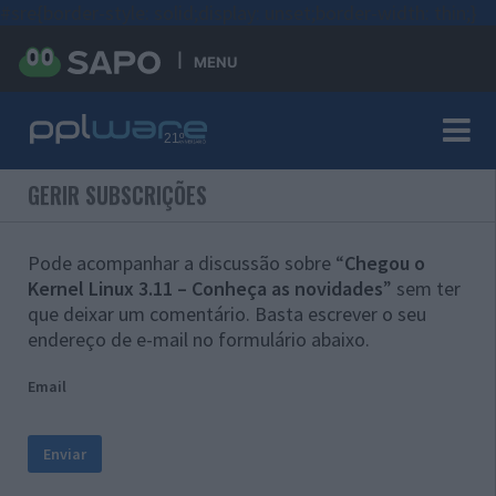
#sre{border-style: solid;display: unset;border-width: thin;}
MENU
GERIR SUBSCRIÇÕES
Pode acompanhar a discussão sobre “
Chegou o
Kernel Linux 3.11 – Conheça as novidades
” sem ter
que deixar um comentário. Basta escrever o seu
endereço de e-mail no formulário abaixo.
Email