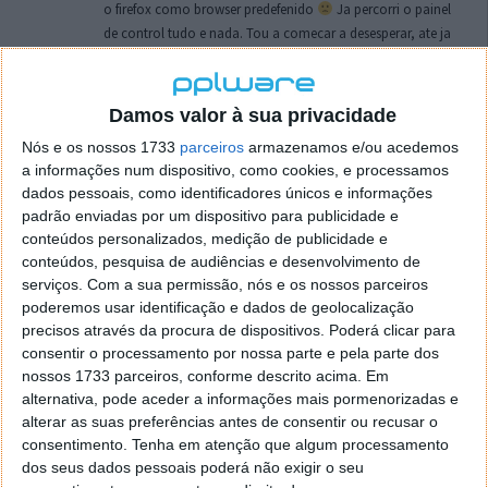
o firefox como browser predefenido
Ja percorri o painel
de control tudo e nada. Tou a comecar a desesperar, ate ja
tentei apagar o explorer na tentativa de forçar o uso do
firefox mas em vao. Kaso te lembres de outra dica fico
agradecido, caso contrario obrigado a mesma
Damos valor à sua privacidade
Responder
Nós e os nossos 1733
parceiros
armazenamos e/ou acedemos
a informações num dispositivo, como cookies, e processamos
Vítor M.
7 de Novembro de 2005 às 01:39
dados pessoais, como identificadores únicos e informações
@Reporter
padrão enviadas por um dispositivo para publicidade e
Desculpa mas o link funciona. Seja como for segue por mail
conteúdos personalizados, medição de publicidade e
o MSn Messenger 8.
conteúdos, pesquisa de audiências e desenvolvimento de
Responder
serviços.
Com a sua permissão, nós e os nossos parceiros
poderemos usar identificação e dados de geolocalização
Vítor M.
precisos através da procura de dispositivos. Poderá clicar para
7 de Novembro de 2005 às 11:21
consentir o processamento por nossa parte e pela parte dos
@Rui
nossos 1733 parceiros, conforme descrito acima. Em
Tens de encontrar o que te falei. Faz da seguinte maneira,
alternativa, pode aceder a informações mais pormenorizadas e
janela iniciar e no topo dessa janela com o botão direito do
alterar as suas preferências antes de consentir ou recusar o
rato faz propriedades. Depois no separador Menu ‘Iniciar’
consentimento.
Tenha em atenção que algum processamento
clica no botão ‘Personalizar’ aí encontrarás no separador
dos seus dados pessoais poderá não exigir o seu
geral a opção para escolheres o Browser com que queres