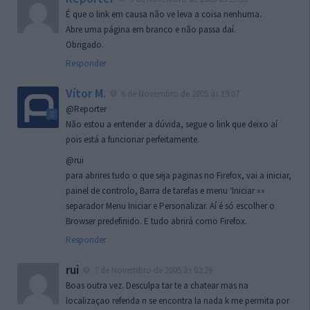
É que o link em causa não ve leva a coisa nenhuma.
Abre uma página em branco e não passa daí.
Obrigado.
Responder
Vítor M.
6 de Novembro de 2005 às 19:07
@Reporter
Não estou a entender a dúvida, segue o link que deixo aí
pois está a funcionar perfeitamente.
@rui
para abrires tudo o que seja paginas no Firefox, vai a iniciar,
painel de controlo, Barra de tarefas e menu ‘Iniciar »»
separador Menu Iniciar e Personalizar. Aí é só escolher o
Browser predefinido. E tudo abrirá como Firefox.
Responder
rui
7 de Novembro de 2005 às 02:26
Boas outra vez. Desculpa tar te a chatear mas na
localizaçao referida n se encontra la nada k me permita por