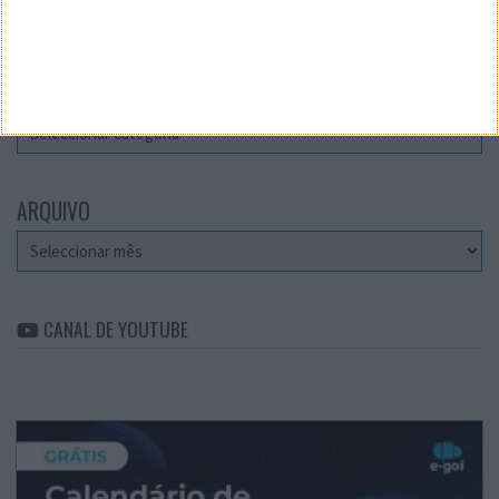
Teste a velocidade da sua Internet
CATEGORIAS
Categorias
ARQUIVO
Arquivo
CANAL DE YOUTUBE