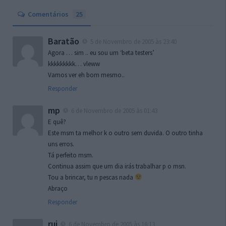
Comentários
25
Baratão
5 de Novembro de 2005 às 23:40
Agora … sim .. eu sou um ‘beta testers’
kkkkkkkkk… vleww
Vamos ver eh bom mesmo..
Responder
mp
6 de Novembro de 2005 às 01:43
E quê?
Este msm ta melhor k o outro sem duvida. O outro tinha
uns erros.
Tá perfeito msm.
Continua assim que um dia irás trabalhar p o msn.
Tou a brincar, tu n pescas nada
Abraço
Responder
rui
6 de Novembro de 2005 às 16:13