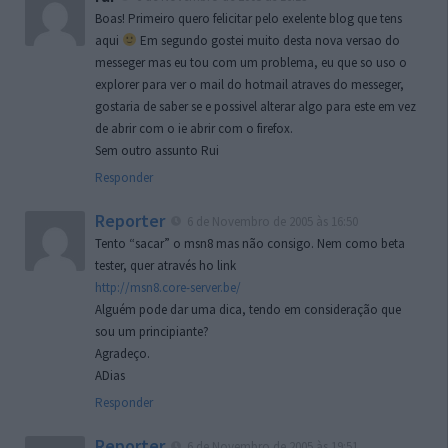
Boas! Primeiro quero felicitar pelo exelente blog que tens
aqui
Em segundo gostei muito desta nova versao do
messeger mas eu tou com um problema, eu que so uso o
explorer para ver o mail do hotmail atraves do messeger,
gostaria de saber se e possivel alterar algo para este em vez
de abrir com o ie abrir com o firefox.
Sem outro assunto Rui
Responder
Reporter
6 de Novembro de 2005 às 16:50
Tento “sacar” o msn8 mas não consigo. Nem como beta
tester, quer através ho link
http://msn8.core-server.be/
Alguém pode dar uma dica, tendo em consideração que
sou um principiante?
Agradeço.
ADias
Responder
Reporter
6 de Novembro de 2005 às 19:51