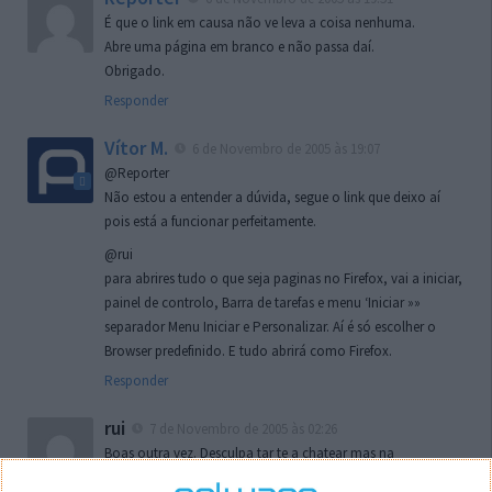
É que o link em causa não ve leva a coisa nenhuma.
Abre uma página em branco e não passa daí.
Obrigado.
Responder
Vítor M.
6 de Novembro de 2005 às 19:07
@Reporter
Não estou a entender a dúvida, segue o link que deixo aí
pois está a funcionar perfeitamente.
@rui
para abrires tudo o que seja paginas no Firefox, vai a iniciar,
painel de controlo, Barra de tarefas e menu ‘Iniciar »»
separador Menu Iniciar e Personalizar. Aí é só escolher o
Browser predefinido. E tudo abrirá como Firefox.
Responder
rui
7 de Novembro de 2005 às 02:26
Boas outra vez. Desculpa tar te a chatear mas na
localizaçao referida n se encontra la nada k me permita por