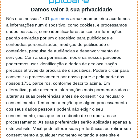
o firefox como browser predefenido
Ja percorri o painel
Damos valor à sua privacidade
de control tudo e nada. Tou a comecar a desesperar, ate ja
tentei apagar o explorer na tentativa de forçar o uso do
Nós e os nossos 1731
parceiros
armazenamos e/ou acedemos
firefox mas em vao. Kaso te lembres de outra dica fico
a informações num dispositivo, como cookies, e processamos
agradecido, caso contrario obrigado a mesma
dados pessoais, como identificadores únicos e informações
Responder
padrão enviadas por um dispositivo para publicidade e
conteúdos personalizados, medição de publicidade e
Vítor M.
conteúdos, pesquisa de audiências e desenvolvimento de
7 de Novembro de 2005 às 01:39
serviços.
Com a sua permissão, nós e os nossos parceiros
@Reporter
poderemos usar identificação e dados de geolocalização
Desculpa mas o link funciona. Seja como for segue por mail
precisos através da procura de dispositivos. Poderá clicar para
o MSn Messenger 8.
consentir o processamento por nossa parte e pela parte dos
Responder
nossos 1731 parceiros, conforme descrito acima. Em
alternativa, pode aceder a informações mais pormenorizadas e
Vítor M.
7 de Novembro de 2005 às 11:21
alterar as suas preferências antes de consentir ou recusar o
@Rui
consentimento.
Tenha em atenção que algum processamento
Tens de encontrar o que te falei. Faz da seguinte maneira,
dos seus dados pessoais poderá não exigir o seu
janela iniciar e no topo dessa janela com o botão direito do
consentimento, mas que tem o direito de se opor a esse
rato faz propriedades. Depois no separador Menu ‘Iniciar’
processamento. As suas preferências serão aplicadas apenas a
clica no botão ‘Personalizar’ aí encontrarás no separador
este website. Você pode alterar suas preferências ou retirar seu
geral a opção para escolheres o Browser com que queres
consentimento a qualquer momento voltando a este site e