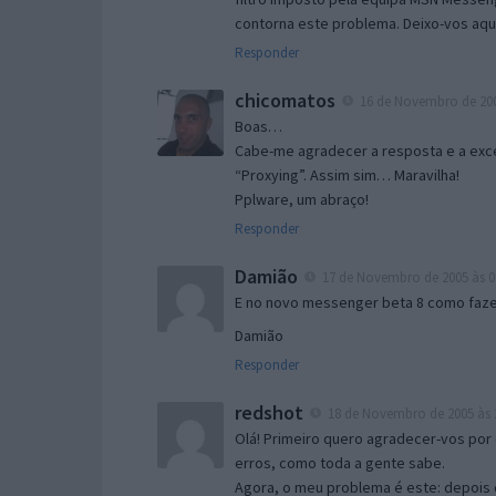
contorna este problema. Deixo-vos aqu
Responder
chicomatos
16 de Novembro de 200
Boas…
Cabe-me agradecer a resposta e a exce
“Proxying”. Assim sim… Maravilha!
Pplware, um abraço!
Responder
Damião
17 de Novembro de 2005 às 0
E no novo messenger beta 8 como fazer
Damião
Responder
redshot
18 de Novembro de 2005 às 
Olá! Primeiro quero agradecer-vos por 
erros, como toda a gente sabe.
Agora, o meu problema é este: depois 