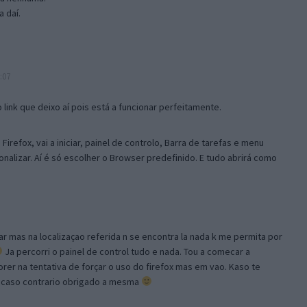
 daí.
:07
link que deixo aí pois está a funcionar perfeitamente.
Firefox, vai a iniciar, painel de controlo, Barra de tarefas e menu
sonalizar. Aí é só escolher o Browser predefinido. E tudo abrirá como
ar mas na localizaçao referida n se encontra la nada k me permita por
Ja percorri o painel de control tudo e nada. Tou a comecar a
orer na tentativa de forçar o uso do firefox mas em vao. Kaso te
, caso contrario obrigado a mesma