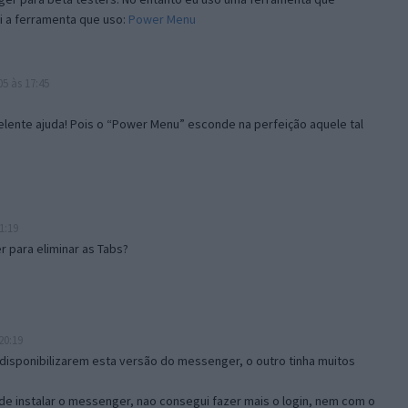
i a ferramenta que uso:
Power Menu
5 às 17:45
lente ajuda! Pois o “Power Menu” esconde na perfeição aquele tal
1:19
 para eliminar as Tabs?
20:19
disponibilizarem esta versão do messenger, o outro tinha muitos
de instalar o messenger, nao consegui fazer mais o login, nem com o