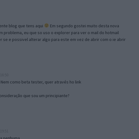
lente blog que tens aqui
Em segundo gostei muito desta nova
problema, eu que so uso o explorer para ver o mail do hotmail
se e possivel alterar algo para este em vez de abrir com o ie abrir
16:50
 Nem como beta tester, quer através ho link
onsideração que sou um principiante?
19:51
isa nenhuma.