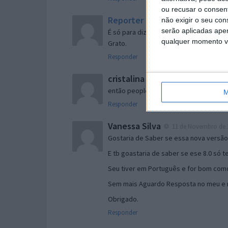
ou recusar o consen
Reporter
não exigir o seu co
7 de Novembro de 2005 às 
serão aplicadas apen
É só para dizer que ainda não me chego
qualquer momento vol
Grato.
Responder
cristalina
11 de Novembro de 2005 à
então people
M
Responder
Vanessa Silva
11 de Novembro de 2
Gostaria de Saber se essa nova versã
E tb goastaria de saber se ese 8.0 só 
Seu tiver em Português e for bom como
Sem mais Aguardo Resposta no meu e m
Obrigado.
Responder