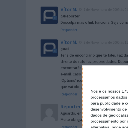
Vítor M.
7 de Novembro de 2005 às 01
@Reporter
Desculpa mas o link funciona. Seja com
Responder
Vítor M.
7 de Novembro de 2005 às 11
@Rui
Tens de encontrar o que te falei. Faz d
direito do rato faz propriedades. Depois
encontrarás no separador geral a opç
e-mail. Caso não consigas chegar lá, va
‘Options’ icon geral da então janela ab
que vai obrigar o Firefox a verificar s
Nós e os nossos 17
Responder
processamos dados p
para publicidade e 
Reporter
7 de Novembro de 2005 às 
desenvolvimento de 
Aguardo, então, o e-mail, Vitor.
dados de geolocaliza
Muito obrigado.
processamento por n
Responder
alternativa, pode ac