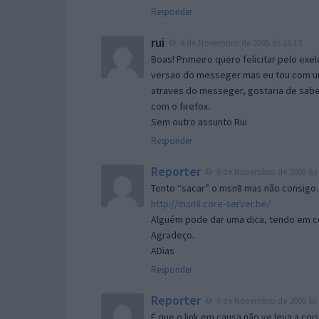
Responder
rui
6 de Novembro de 2005 às 16:13
Boas! Primeiro quero felicitar pelo exe
versao do messeger mas eu tou com um 
atraves do messeger, gostaria de saber 
com o firefox.
Sem outro assunto Rui
Responder
Reporter
6 de Novembro de 2005 às 
Tento “sacar” o msn8 mas não consigo.
http://msn8.core-server.be/
Alguém pode dar uma dica, tendo em c
Agradeço.
ADias
Responder
Reporter
6 de Novembro de 2005 às 
É que o link em causa não ve leva a co