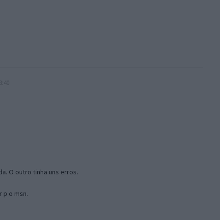
3:40
a. O outro tinha uns erros.
r p o msn.