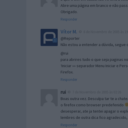
Abre uma página em branco e não passa
Obrigado.
Responder
Vítor M.
6 de Novembro de 2005 às 19
@Reporter
Não estou a entender a dúvida, segue o 
@rui
para abrires tudo o que seja paginas no 
‘Iniciar »» separador Menu Iniciar e Per
Firefox.
Responder
rui
7 de Novembro de 2005 às 02:26
Boas outra vez. Desculpa tar te a chate
o firefox como browser predefenido
desesperar, ate ja tentei apagar o expl
lembres de outra dica fico agradecido
Responder