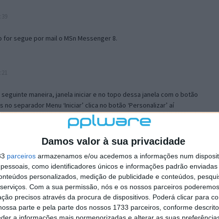
:39
o for segue por mail o MSn Messenger 8.
:21
a seguinte maneira, janela iniciar e no topo dessa janela com o botão
 no separador Menu ‘Iniciar’ clica no botão ‘Personalizar’ aí
ão para escolheres o Browser com que queres navegar e o gestor de
is ao teu Firefox e nas ferramentas ou tools escolhes ‘Opções’ ou
erta e logo perto do fim encontras um local para colocares um visto
Damos valor à sua privacidade
e este é o browser predefinido.
33
parceiros
armazenamos e/ou acedemos a informações num dispositi
essoais, como identificadores únicos e informações padrão enviadas 
conteúdos personalizados, medição de publicidade e conteúdos, pesqui
12:57
serviços.
Com a sua permissão, nós e os nossos parceiros poderemos 
ção precisos através da procura de dispositivos. Poderá clicar para co
ossa parte e pela parte dos nossos 1733 parceiros, conforme descrit
eder a informações mais pormenorizadas e alterar as suas preferência