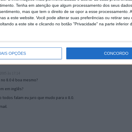
timento.
Tenha em atenção que algum processamento dos seus dados
nsentimento, mas que tem o direito de se opor a esse processamento. A
19:51
as a este website. Você pode alterar suas preferências ou retirar seu
u mail algum.
tando a este site e clicando no botão "Privacidade" na parte inferior 
s 17:00
AIS OPÇÕES
CONCORDO
005 às 17:14
o no 8.0 é boa mesmo?
tem em inglês?
 todos falam eu juro que mudo para o 8.0.
ail.