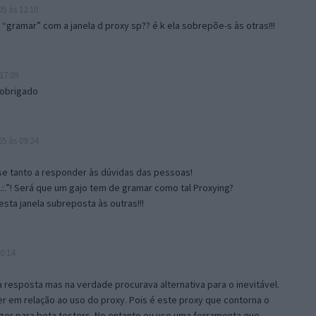
5 às 12:10
gramar” com a janela d proxy sp?? é k ela sobrepõe-s às otras!!!
17:09
 obrigado
5 às 09:24
e tanto a responder às dúvidas das pessoas!
.:.”! Será que um gajo tem de gramar como tal Proxying?
sta janela subreposta às outras!!!
0:14
resposta mas na verdade procurava alternativa para o inevitável.
 em relação ao uso do proxy. Pois é este proxy que contorna o
ger para beta testers. No entanto eu uso uma ferramenta que