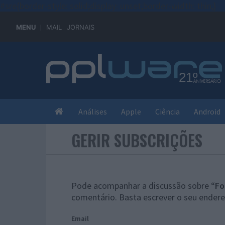
#sre{border-style: solid;display: unset;border-width: thin;}
MENU
MAIL
JORNAIS
Análises
Apple
Ciência
Android
GERIR SUBSCRIÇÕES
Pode acompanhar a discussão sobre “
Fo
comentário. Basta escrever o seu endere
Email