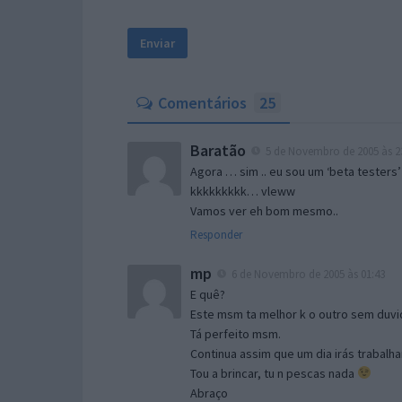
Comentários
25
Baratão
5 de Novembro de 2005 às 2
Agora … sim .. eu sou um ‘beta testers’
kkkkkkkkk… vleww
Vamos ver eh bom mesmo..
Responder
mp
6 de Novembro de 2005 às 01:43
E quê?
Este msm ta melhor k o outro sem duvid
Tá perfeito msm.
Continua assim que um dia irás trabalha
Tou a brincar, tu n pescas nada
Abraço