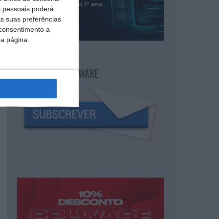
 pessoais poderá
s suas preferências
 consentimento a
da página.
NEWSLETTER PPLWARE