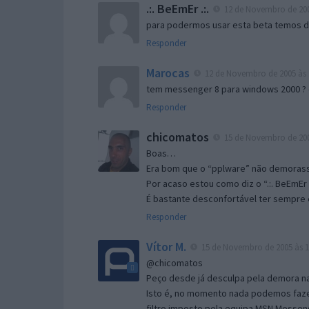
.:. BeEmEr .:.
12 de Novembro de 200
para podermos usar esta beta temos d “
Responder
Marocas
12 de Novembro de 2005 às 
tem messenger 8 para windows 2000 ?
Responder
chicomatos
15 de Novembro de 200
Boas…
Era bom que o “pplware” não demorass
Por acaso estou como diz o “.:. BeEmEr 
É bastante desconfortável ter sempre e
Responder
Vítor M.
15 de Novembro de 2005 às 1
@chicomatos
Peço desde já desculpa pela demora na 
Isto é, no momento nada podemos fazer
filtro imposto pela equipa MSN Messen