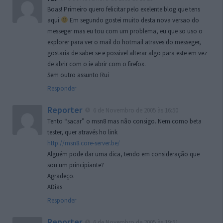
Boas! Primeiro quero felicitar pelo exelente blog que tens
aqui
Em segundo gostei muito desta nova versao do
messeger mas eu tou com um problema, eu que so uso o
explorer para ver o mail do hotmail atraves do messeger,
gostaria de saber se e possivel alterar algo para este em vez
de abrir com o ie abrir com o firefox.
Sem outro assunto Rui
Responder
Reporter
6 de Novembro de 2005 às 16:50
Tento “sacar” o msn8 mas não consigo. Nem como beta
tester, quer através ho link
http://msn8.core-server.be/
Alguém pode dar uma dica, tendo em consideração que
sou um principiante?
Agradeço.
ADias
Responder
Reporter
6 de Novembro de 2005 às 19:51