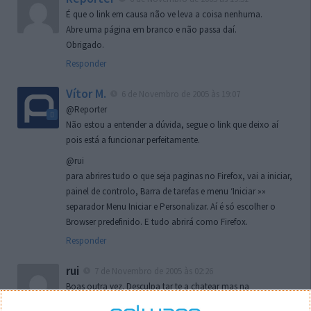
É que o link em causa não ve leva a coisa nenhuma.
Abre uma página em branco e não passa daí.
Obrigado.
Responder
Vítor M.
6 de Novembro de 2005 às 19:07
@Reporter
Não estou a entender a dúvida, segue o link que deixo aí
pois está a funcionar perfeitamente.
@rui
para abrires tudo o que seja paginas no Firefox, vai a iniciar,
painel de controlo, Barra de tarefas e menu ‘Iniciar »»
separador Menu Iniciar e Personalizar. Aí é só escolher o
Browser predefinido. E tudo abrirá como Firefox.
Responder
rui
7 de Novembro de 2005 às 02:26
Boas outra vez. Desculpa tar te a chatear mas na
localizaçao referida n se encontra la nada k me permita por