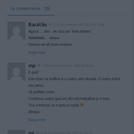
Comentários
25
Baratão
5 de Novembro de 2005 às 23:40
Agora … sim .. eu sou um ‘beta testers’
kkkkkkkkk… vleww
Vamos ver eh bom mesmo..
Responder
mp
6 de Novembro de 2005 às 01:43
E quê?
Este msm ta melhor k o outro sem duvida. O outro tinha
uns erros.
Tá perfeito msm.
Continua assim que um dia irás trabalhar p o msn.
Tou a brincar, tu n pescas nada
Abraço
Responder
rui
6 de Novembro de 2005 às 16:13