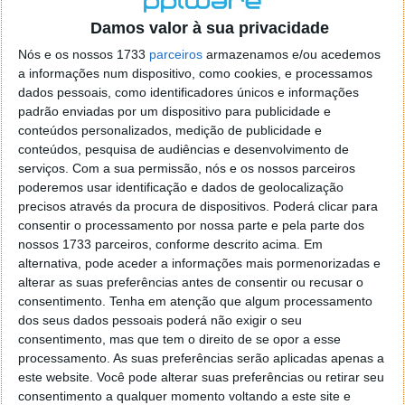
o firefox como browser predefenido
Ja percorri o painel
Damos valor à sua privacidade
de control tudo e nada. Tou a comecar a desesperar, ate ja
tentei apagar o explorer na tentativa de forçar o uso do
Nós e os nossos 1733
parceiros
armazenamos e/ou acedemos
firefox mas em vao. Kaso te lembres de outra dica fico
a informações num dispositivo, como cookies, e processamos
agradecido, caso contrario obrigado a mesma
dados pessoais, como identificadores únicos e informações
Responder
padrão enviadas por um dispositivo para publicidade e
conteúdos personalizados, medição de publicidade e
Vítor M.
conteúdos, pesquisa de audiências e desenvolvimento de
7 de Novembro de 2005 às 01:39
serviços.
Com a sua permissão, nós e os nossos parceiros
@Reporter
poderemos usar identificação e dados de geolocalização
Desculpa mas o link funciona. Seja como for segue por mail
precisos através da procura de dispositivos. Poderá clicar para
o MSn Messenger 8.
consentir o processamento por nossa parte e pela parte dos
Responder
nossos 1733 parceiros, conforme descrito acima. Em
alternativa, pode aceder a informações mais pormenorizadas e
Vítor M.
7 de Novembro de 2005 às 11:21
alterar as suas preferências antes de consentir ou recusar o
@Rui
consentimento.
Tenha em atenção que algum processamento
Tens de encontrar o que te falei. Faz da seguinte maneira,
dos seus dados pessoais poderá não exigir o seu
janela iniciar e no topo dessa janela com o botão direito do
consentimento, mas que tem o direito de se opor a esse
rato faz propriedades. Depois no separador Menu ‘Iniciar’
processamento. As suas preferências serão aplicadas apenas a
clica no botão ‘Personalizar’ aí encontrarás no separador
este website. Você pode alterar suas preferências ou retirar seu
geral a opção para escolheres o Browser com que queres
consentimento a qualquer momento voltando a este site e