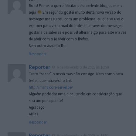
Boas! Primeiro quero felicitar pelo exelente blog que tens
aqui
Em segundo gostei muito desta nova versao do
messeger mas eu tou com um problema, eu que so uso o
explorer para ver o mail do hotmail atraves do messeger,
gostaria de saber se e possivel alterar algo para este em vez
de abrir com o ie abrir com o firefox.
Sem outro assunto Rui
Responder
Reporter
6 de Novembro de 2005 às 16:50
Tento “sacar” o msn8 mas não consigo. Nem como beta
tester, quer através ho link
http://msn8.core-server.be/
Alguém pode dar uma dica, tendo em consideração que
sou um principiante?
Agradeço.
ADias
Responder
Reporter
6 de Novembro de 2005 às 19:51