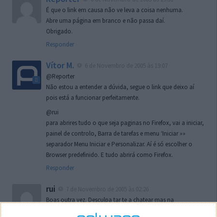
É que o link em causa não ve leva a coisa nenhuma.
Abre uma página em branco e não passa daí.
Obrigado.
Responder
Vítor M.
6 de Novembro de 2005 às 19:07
@Reporter
Não estou a entender a dúvida, segue o link que deixo aí
pois está a funcionar perfeitamente.
@rui
para abrires tudo o que seja paginas no Firefox, vai a iniciar,
painel de controlo, Barra de tarefas e menu ‘Iniciar »»
separador Menu Iniciar e Personalizar. Aí é só escolher o
Browser predefinido. E tudo abrirá como Firefox.
Responder
rui
7 de Novembro de 2005 às 02:26
Boas outra vez. Desculpa tar te a chatear mas na
localizaçao referida n se encontra la nada k me permita por