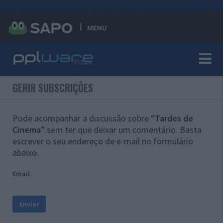
#sre{border-style: solid;display: unset;border-width: thin;}
MENU
GERIR SUBSCRIÇÕES
Pode acompanhar a discussão sobre “
Tardes de
Cinema
” sem ter que deixar um comentário. Basta
escrever o seu endereço de e-mail no formulário
abaixo.
Email