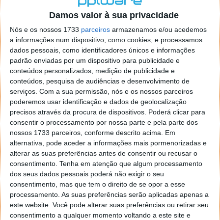
o firefox como browser predefenido
Ja percorri o painel
Damos valor à sua privacidade
de control tudo e nada. Tou a comecar a desesperar, ate ja
tentei apagar o explorer na tentativa de forçar o uso do
Nós e os nossos 1733
parceiros
armazenamos e/ou acedemos
firefox mas em vao. Kaso te lembres de outra dica fico
a informações num dispositivo, como cookies, e processamos
agradecido, caso contrario obrigado a mesma
dados pessoais, como identificadores únicos e informações
Responder
padrão enviadas por um dispositivo para publicidade e
conteúdos personalizados, medição de publicidade e
Vítor M.
conteúdos, pesquisa de audiências e desenvolvimento de
7 de Novembro de 2005 às 01:39
serviços.
Com a sua permissão, nós e os nossos parceiros
@Reporter
poderemos usar identificação e dados de geolocalização
Desculpa mas o link funciona. Seja como for segue por mail
precisos através da procura de dispositivos. Poderá clicar para
o MSn Messenger 8.
consentir o processamento por nossa parte e pela parte dos
Responder
nossos 1733 parceiros, conforme descrito acima. Em
alternativa, pode aceder a informações mais pormenorizadas e
Vítor M.
7 de Novembro de 2005 às 11:21
alterar as suas preferências antes de consentir ou recusar o
@Rui
consentimento.
Tenha em atenção que algum processamento
Tens de encontrar o que te falei. Faz da seguinte maneira,
dos seus dados pessoais poderá não exigir o seu
janela iniciar e no topo dessa janela com o botão direito do
consentimento, mas que tem o direito de se opor a esse
rato faz propriedades. Depois no separador Menu ‘Iniciar’
processamento. As suas preferências serão aplicadas apenas a
clica no botão ‘Personalizar’ aí encontrarás no separador
este website. Você pode alterar suas preferências ou retirar seu
geral a opção para escolheres o Browser com que queres
consentimento a qualquer momento voltando a este site e