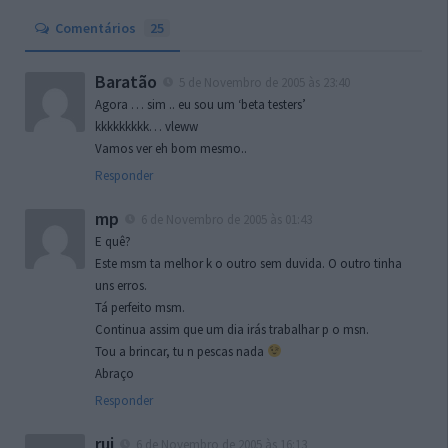
Comentários
25
Baratão
5 de Novembro de 2005 às 23:40
Agora … sim .. eu sou um ‘beta testers’
kkkkkkkkk… vleww
Vamos ver eh bom mesmo..
Responder
mp
6 de Novembro de 2005 às 01:43
E quê?
Este msm ta melhor k o outro sem duvida. O outro tinha
uns erros.
Tá perfeito msm.
Continua assim que um dia irás trabalhar p o msn.
Tou a brincar, tu n pescas nada
Abraço
Responder
rui
6 de Novembro de 2005 às 16:13