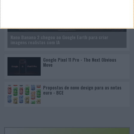
Nano Banana 2 chegou ao Google Earth para criar
imagens realistas com IA
Google Pixel 11 Pro - The Next Obvious
Move
Propostas de novo design para as notas
euro - BCE