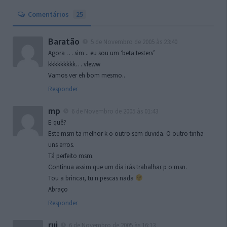
Comentários
25
Baratão
5 de Novembro de 2005 às 23:40
Agora … sim .. eu sou um ‘beta testers’
kkkkkkkkk… vleww
Vamos ver eh bom mesmo..
Responder
mp
6 de Novembro de 2005 às 01:43
E quê?
Este msm ta melhor k o outro sem duvida. O outro tinha
uns erros.
Tá perfeito msm.
Continua assim que um dia irás trabalhar p o msn.
Tou a brincar, tu n pescas nada
Abraço
Responder
rui
6 de Novembro de 2005 às 16:13