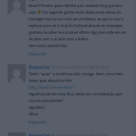
Boas! Primeiro quero felicitar pelo exelente blog que tens
aqui
Em segundo gostei muito desta nova versao do
messeger mas eu tou com um problema, eu que so uso o
explorer para ver o mail do hotmail atraves do messeger,
gostaria de saber se e possivel alterar algo para este em vez
de abrir com o ie abrir com o firefox.
Sem outro assunto Rui
Responder
Reporter
6 de Novembro de 2005 às 16:50
Tento “sacar” o msn8 mas não consigo. Nem como beta
tester, quer através ho link
http://msn8.core-server.be/
Alguém pode dar uma dica, tendo em consideração que
sou um principiante?
Agradeço.
ADias
Responder
Reporter
6 de Novembro de 2005 às 19:51