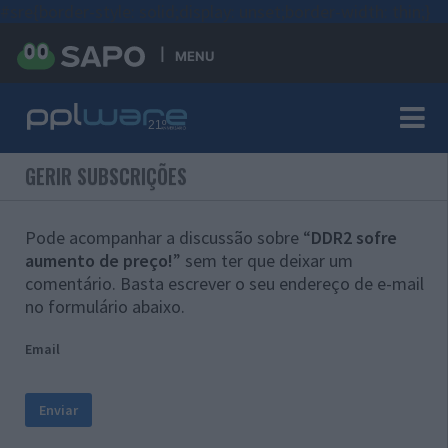
#sre{border-style: solid;display: unset;border-width: thin;}
MENU
GERIR SUBSCRIÇÕES
Pode acompanhar a discussão sobre “
DDR2 sofre
aumento de preço!
” sem ter que deixar um
comentário. Basta escrever o seu endereço de e-mail
no formulário abaixo.
Email