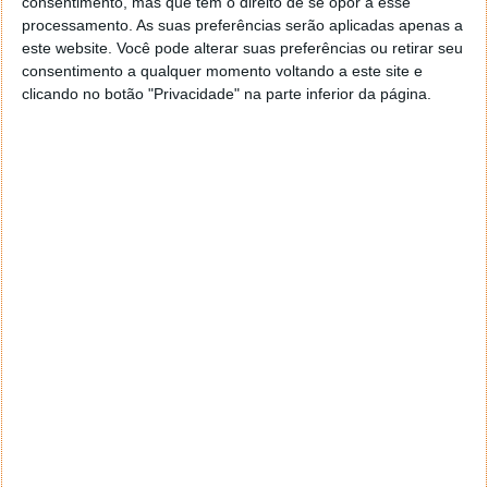
consentimento, mas que tem o direito de se opor a esse
navegar e o gestor de e-mail. Caso não consigas chegar lá,
processamento. As suas preferências serão aplicadas apenas a
vais ao teu Firefox e nas ferramentas ou tools escolhes
este website. Você pode alterar suas preferências ou retirar seu
‘Opções’ ou ‘Options’ icon geral da então janela aberta e
consentimento a qualquer momento voltando a este site e
logo perto do fim encontras um local para colocares um
clicando no botão "Privacidade" na parte inferior da página.
visto que vai obrigar o Firefox a verificar se este é o browser
predefinido.
Responder
Reporter
7 de Novembro de 2005 às 12:57
Aguardo, então, o e-mail, Vitor.
Muito obrigado.
Responder
Reporter
7 de Novembro de 2005 às 19:51
É só para dizer que ainda não me chegou mail algum.
Grato.
Responder
cristalina
11 de Novembro de 2005 às 17:00
então people