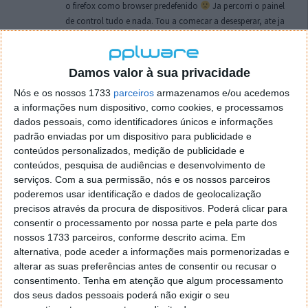
o firefox como browser predefenido
Ja percorri o painel
de control tudo e nada. Tou a comecar a desesperar, ate ja
tentei apagar o explorer na tentativa de forçar o uso do
firefox mas em vao. Kaso te lembres de outra dica fico
agradecido, caso contrario obrigado a mesma
Damos valor à sua privacidade
Responder
Nós e os nossos 1733
parceiros
armazenamos e/ou acedemos
a informações num dispositivo, como cookies, e processamos
Vítor M.
7 de Novembro de 2005 às 01:39
dados pessoais, como identificadores únicos e informações
@Reporter
padrão enviadas por um dispositivo para publicidade e
Desculpa mas o link funciona. Seja como for segue por mail
conteúdos personalizados, medição de publicidade e
o MSn Messenger 8.
conteúdos, pesquisa de audiências e desenvolvimento de
Responder
serviços.
Com a sua permissão, nós e os nossos parceiros
poderemos usar identificação e dados de geolocalização
Vítor M.
precisos através da procura de dispositivos. Poderá clicar para
7 de Novembro de 2005 às 11:21
consentir o processamento por nossa parte e pela parte dos
@Rui
nossos 1733 parceiros, conforme descrito acima. Em
Tens de encontrar o que te falei. Faz da seguinte maneira,
alternativa, pode aceder a informações mais pormenorizadas e
janela iniciar e no topo dessa janela com o botão direito do
alterar as suas preferências antes de consentir ou recusar o
rato faz propriedades. Depois no separador Menu ‘Iniciar’
consentimento.
Tenha em atenção que algum processamento
clica no botão ‘Personalizar’ aí encontrarás no separador
dos seus dados pessoais poderá não exigir o seu
geral a opção para escolheres o Browser com que queres