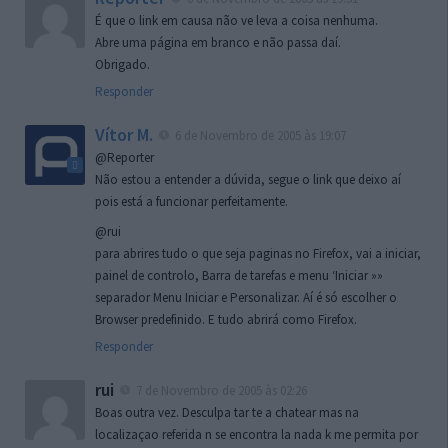
É que o link em causa não ve leva a coisa nenhuma.
Abre uma página em branco e não passa daí.
Obrigado.
Responder
Vítor M.
6 de Novembro de 2005 às 19:07
@Reporter
Não estou a entender a dúvida, segue o link que deixo aí
pois está a funcionar perfeitamente.
@rui
para abrires tudo o que seja paginas no Firefox, vai a iniciar,
painel de controlo, Barra de tarefas e menu ‘Iniciar »»
separador Menu Iniciar e Personalizar. Aí é só escolher o
Browser predefinido. E tudo abrirá como Firefox.
Responder
rui
7 de Novembro de 2005 às 02:26
Boas outra vez. Desculpa tar te a chatear mas na
localizaçao referida n se encontra la nada k me permita por