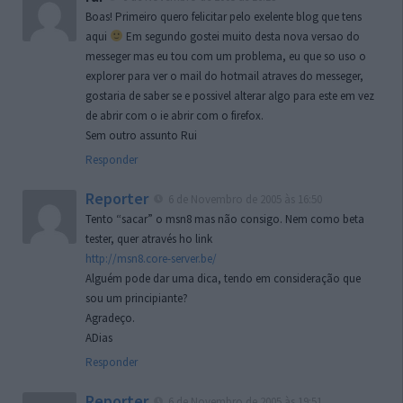
Boas! Primeiro quero felicitar pelo exelente blog que tens
aqui
Em segundo gostei muito desta nova versao do
messeger mas eu tou com um problema, eu que so uso o
explorer para ver o mail do hotmail atraves do messeger,
gostaria de saber se e possivel alterar algo para este em vez
de abrir com o ie abrir com o firefox.
Sem outro assunto Rui
Responder
Reporter
6 de Novembro de 2005 às 16:50
Tento “sacar” o msn8 mas não consigo. Nem como beta
tester, quer através ho link
http://msn8.core-server.be/
Alguém pode dar uma dica, tendo em consideração que
sou um principiante?
Agradeço.
ADias
Responder
Reporter
6 de Novembro de 2005 às 19:51