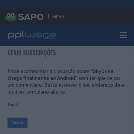
#sre{border-style: solid;display: unset;border-width: thin;}
MENU
GERIR SUBSCRIÇÕES
Pode acompanhar a discussão sobre “
SkyDrive
chega finalmente ao Android
” sem ter que deixar
um comentário. Basta escrever o seu endereço de e-
mail no formulário abaixo.
Email