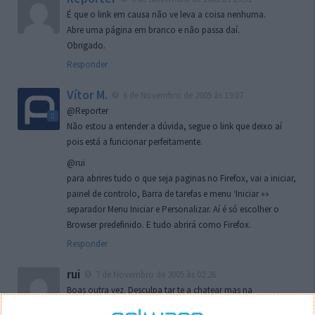
É que o link em causa não ve leva a coisa nenhuma.
Abre uma página em branco e não passa daí.
Obrigado.
Responder
Vítor M.
6 de Novembro de 2005 às 19:07
@Reporter
Não estou a entender a dúvida, segue o link que deixo aí
pois está a funcionar perfeitamente.
@rui
para abrires tudo o que seja paginas no Firefox, vai a iniciar,
painel de controlo, Barra de tarefas e menu ‘Iniciar »»
separador Menu Iniciar e Personalizar. Aí é só escolher o
Browser predefinido. E tudo abrirá como Firefox.
Responder
rui
7 de Novembro de 2005 às 02:26
Boas outra vez. Desculpa tar te a chatear mas na
localizaçao referida n se encontra la nada k me permita por