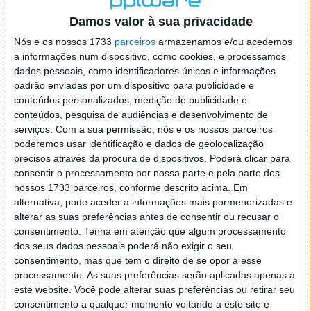
o firefox como browser predefenido
Ja percorri o painel
Damos valor à sua privacidade
de control tudo e nada. Tou a comecar a desesperar, ate ja
tentei apagar o explorer na tentativa de forçar o uso do
Nós e os nossos 1733
parceiros
armazenamos e/ou acedemos
firefox mas em vao. Kaso te lembres de outra dica fico
a informações num dispositivo, como cookies, e processamos
agradecido, caso contrario obrigado a mesma
dados pessoais, como identificadores únicos e informações
Responder
padrão enviadas por um dispositivo para publicidade e
conteúdos personalizados, medição de publicidade e
Vítor M.
conteúdos, pesquisa de audiências e desenvolvimento de
7 de Novembro de 2005 às 01:39
serviços.
Com a sua permissão, nós e os nossos parceiros
@Reporter
poderemos usar identificação e dados de geolocalização
Desculpa mas o link funciona. Seja como for segue por mail
precisos através da procura de dispositivos. Poderá clicar para
o MSn Messenger 8.
consentir o processamento por nossa parte e pela parte dos
Responder
nossos 1733 parceiros, conforme descrito acima. Em
alternativa, pode aceder a informações mais pormenorizadas e
Vítor M.
7 de Novembro de 2005 às 11:21
alterar as suas preferências antes de consentir ou recusar o
@Rui
consentimento.
Tenha em atenção que algum processamento
Tens de encontrar o que te falei. Faz da seguinte maneira,
dos seus dados pessoais poderá não exigir o seu
janela iniciar e no topo dessa janela com o botão direito do
consentimento, mas que tem o direito de se opor a esse
rato faz propriedades. Depois no separador Menu ‘Iniciar’
processamento. As suas preferências serão aplicadas apenas a
clica no botão ‘Personalizar’ aí encontrarás no separador
este website. Você pode alterar suas preferências ou retirar seu
geral a opção para escolheres o Browser com que queres
consentimento a qualquer momento voltando a este site e