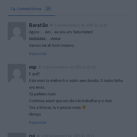
Comentários
25
Baratão
5 de Novembro de 2005 às 23:40
Agora … sim .. eu sou um ‘beta testers’
kkkkkkkkk… vleww
Vamos ver eh bom mesmo..
Responder
mp
6 de Novembro de 2005 às 01:43
E quê?
Este msm ta melhor k o outro sem duvida. O outro tinha
uns erros.
Tá perfeito msm.
Continua assim que um dia irás trabalhar p o msn.
Tou a brincar, tu n pescas nada
Abraço
Responder
rui
6 de Novembro de 2005 às 16:13