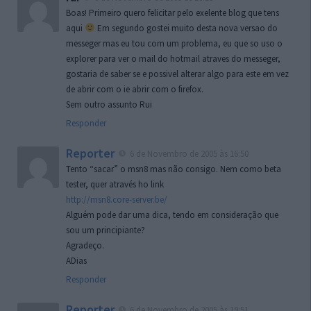
Boas! Primeiro quero felicitar pelo exelente blog que tens
aqui
Em segundo gostei muito desta nova versao do
messeger mas eu tou com um problema, eu que so uso o
explorer para ver o mail do hotmail atraves do messeger,
gostaria de saber se e possivel alterar algo para este em vez
de abrir com o ie abrir com o firefox.
Sem outro assunto Rui
Responder
Reporter
6 de Novembro de 2005 às 16:50
Tento “sacar” o msn8 mas não consigo. Nem como beta
tester, quer através ho link
http://msn8.core-server.be/
Alguém pode dar uma dica, tendo em consideração que
sou um principiante?
Agradeço.
ADias
Responder
Reporter
6 de Novembro de 2005 às 19:51