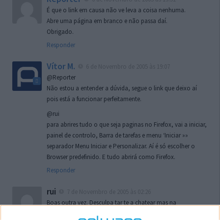
É que o link em causa não ve leva a coisa nenhuma.
Abre uma página em branco e não passa daí.
Obrigado.
Responder
Vítor M.
6 de Novembro de 2005 às 19:07
@Reporter
Não estou a entender a dúvida, segue o link que deixo aí
pois está a funcionar perfeitamente.
@rui
para abrires tudo o que seja paginas no Firefox, vai a iniciar,
painel de controlo, Barra de tarefas e menu ‘Iniciar »»
separador Menu Iniciar e Personalizar. Aí é só escolher o
Browser predefinido. E tudo abrirá como Firefox.
Responder
rui
7 de Novembro de 2005 às 02:26
Boas outra vez. Desculpa tar te a chatear mas na
localizaçao referida n se encontra la nada k me permita por