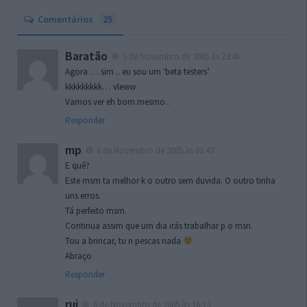
Comentários
25
Baratão
5 de Novembro de 2005 às 23:40
Agora … sim .. eu sou um ‘beta testers’
kkkkkkkkk… vleww
Vamos ver eh bom mesmo..
Responder
mp
6 de Novembro de 2005 às 01:43
E quê?
Este msm ta melhor k o outro sem duvida. O outro tinha
uns erros.
Tá perfeito msm.
Continua assim que um dia irás trabalhar p o msn.
Tou a brincar, tu n pescas nada
Abraço
Responder
rui
6 de Novembro de 2005 às 16:13