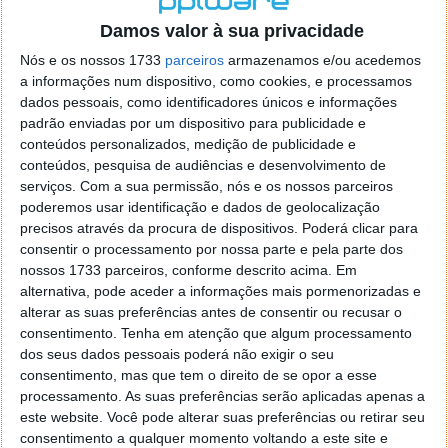
o firefox como browser predefenido
Ja percorri o painel
Damos valor à sua privacidade
de control tudo e nada. Tou a comecar a desesperar, ate ja
tentei apagar o explorer na tentativa de forçar o uso do
Nós e os nossos 1733
parceiros
armazenamos e/ou acedemos
firefox mas em vao. Kaso te lembres de outra dica fico
a informações num dispositivo, como cookies, e processamos
agradecido, caso contrario obrigado a mesma
dados pessoais, como identificadores únicos e informações
Responder
padrão enviadas por um dispositivo para publicidade e
conteúdos personalizados, medição de publicidade e
Vítor M.
conteúdos, pesquisa de audiências e desenvolvimento de
7 de Novembro de 2005 às 01:39
serviços.
Com a sua permissão, nós e os nossos parceiros
@Reporter
poderemos usar identificação e dados de geolocalização
Desculpa mas o link funciona. Seja como for segue por mail
precisos através da procura de dispositivos. Poderá clicar para
o MSn Messenger 8.
consentir o processamento por nossa parte e pela parte dos
Responder
nossos 1733 parceiros, conforme descrito acima. Em
alternativa, pode aceder a informações mais pormenorizadas e
Vítor M.
7 de Novembro de 2005 às 11:21
alterar as suas preferências antes de consentir ou recusar o
@Rui
consentimento.
Tenha em atenção que algum processamento
Tens de encontrar o que te falei. Faz da seguinte maneira,
dos seus dados pessoais poderá não exigir o seu
janela iniciar e no topo dessa janela com o botão direito do
consentimento, mas que tem o direito de se opor a esse
rato faz propriedades. Depois no separador Menu ‘Iniciar’
processamento. As suas preferências serão aplicadas apenas a
clica no botão ‘Personalizar’ aí encontrarás no separador
este website. Você pode alterar suas preferências ou retirar seu
geral a opção para escolheres o Browser com que queres
consentimento a qualquer momento voltando a este site e