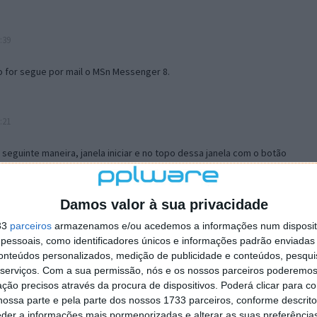
:39
o for segue por mail o MSn Messenger 8.
:21
a seguinte maneira, janela iniciar e no topo dessa janela com o botão
 no separador Menu ‘Iniciar’ clica no botão ‘Personalizar’ aí
ão para escolheres o Browser com que queres navegar e o gestor de
is ao teu Firefox e nas ferramentas ou tools escolhes ‘Opções’ ou
Damos valor à sua privacidade
erta e logo perto do fim encontras um local para colocares um visto
33
parceiros
armazenamos e/ou acedemos a informações num dispositi
e este é o browser predefinido.
essoais, como identificadores únicos e informações padrão enviadas 
conteúdos personalizados, medição de publicidade e conteúdos, pesqui
serviços.
Com a sua permissão, nós e os nossos parceiros poderemos 
12:57
ção precisos através da procura de dispositivos. Poderá clicar para co
ossa parte e pela parte dos nossos 1733 parceiros, conforme descrit
eder a informações mais pormenorizadas e alterar as suas preferência