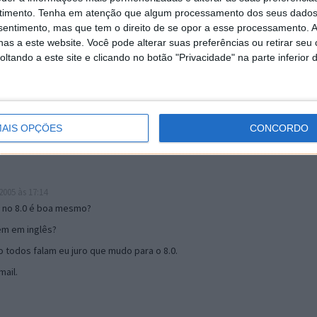
timento.
Tenha em atenção que algum processamento dos seus dados
nsentimento, mas que tem o direito de se opor a esse processamento. A
as a este website. Você pode alterar suas preferências ou retirar seu
19:51
tando a este site e clicando no botão "Privacidade" na parte inferior 
u mail algum.
s 17:00
AIS OPÇÕES
CONCORDO
005 às 17:14
o no 8.0 é boa mesmo?
tem em inglês?
 todos falam eu juro que mudo para o 8.0.
ail.