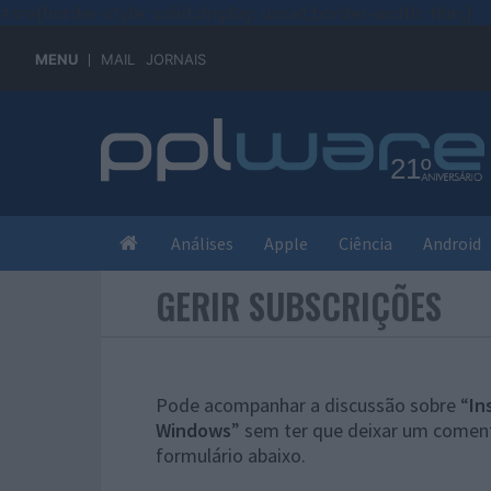
#sre{border-style: solid;display: unset;border-width: thin;}
MENU
MAIL
JORNAIS
Análises
Apple
Ciência
Android
GERIR SUBSCRIÇÕES
Pode acompanhar a discussão sobre “
In
Windows
” sem ter que deixar um coment
formulário abaixo.