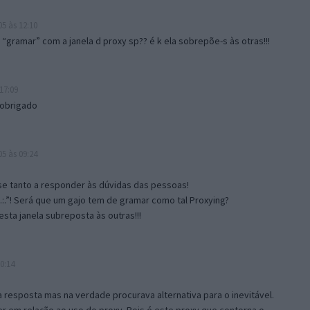
5 às 12:10
gramar” com a janela d proxy sp?? é k ela sobrepõe-s às otras!!!
17:09
 obrigado
5 às 09:24
e tanto a responder às dúvidas das pessoas!
.:.”! Será que um gajo tem de gramar como tal Proxying?
sta janela subreposta às outras!!!
0:14
resposta mas na verdade procurava alternativa para o inevitável.