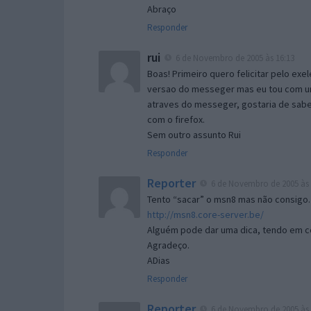
Abraço
Responder
rui
6 de Novembro de 2005 às 16:13
Boas! Primeiro quero felicitar pelo exe
versao do messeger mas eu tou com um 
atraves do messeger, gostaria de saber 
com o firefox.
Sem outro assunto Rui
Responder
Reporter
6 de Novembro de 2005 às 
Tento “sacar” o msn8 mas não consigo.
http://msn8.core-server.be/
Alguém pode dar uma dica, tendo em c
Agradeço.
ADias
Responder
Reporter
6 de Novembro de 2005 às 