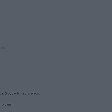
3:40
a. O outro tinha uns erros.
r p o msn.