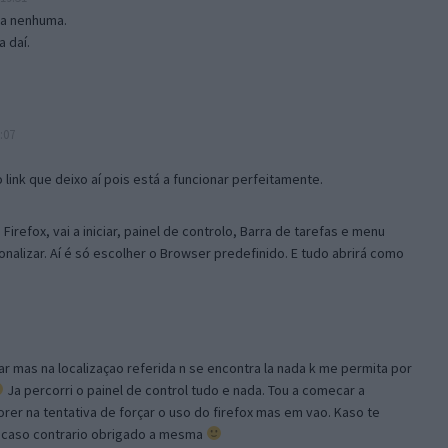
isa nenhuma.
 daí.
:07
link que deixo aí pois está a funcionar perfeitamente.
Firefox, vai a iniciar, painel de controlo, Barra de tarefas e menu
sonalizar. Aí é só escolher o Browser predefinido. E tudo abrirá como
ar mas na localizaçao referida n se encontra la nada k me permita por
Ja percorri o painel de control tudo e nada. Tou a comecar a
orer na tentativa de forçar o uso do firefox mas em vao. Kaso te
, caso contrario obrigado a mesma