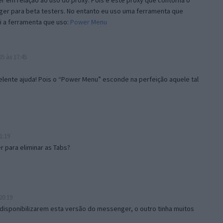
 em relação ao uso do proxy. Pois é este proxy que contorna o
ger para beta testers. No entanto eu uso uma ferramenta que
i a ferramenta que uso:
Power Menu
5 às 17:45
lente ajuda! Pois o “Power Menu” esconde na perfeição aquele tal
1:19
 para eliminar as Tabs?
20:19
disponibilizarem esta versão do messenger, o outro tinha muitos