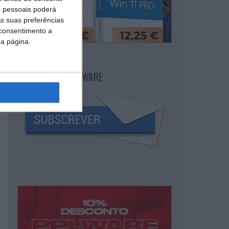
 pessoais poderá
s suas preferências
 consentimento a
da página.
NEWSLETTER PPLWARE