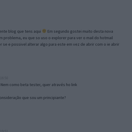
lente blog que tens aqui
Em segundo gostei muito desta nova
problema, eu que so uso o explorer para ver o mail do hotmail
se e possivel alterar algo para este em vez de abrir com o ie abrir
16:50
 Nem como beta tester, quer através ho link
onsideração que sou um principiante?
19:51