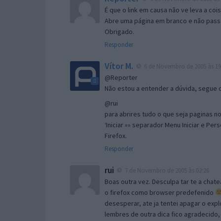
É que o link em causa não ve leva a co
Abre uma página em branco e não passa
Obrigado.
Responder
Vítor M.
6 de Novembro de 2005 às 19
@Reporter
Não estou a entender a dúvida, segue o 
@rui
para abrires tudo o que seja paginas no 
‘Iniciar »» separador Menu Iniciar e Per
Firefox.
Responder
rui
7 de Novembro de 2005 às 02:26
Boas outra vez. Desculpa tar te a chate
o firefox como browser predefenido
desesperar, ate ja tentei apagar o expl
lembres de outra dica fico agradecido