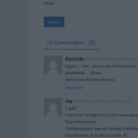
Email
Comentários
25
Baratão
5 de Novembro de 2005 às 2
Agora … sim .. eu sou um ‘beta testers’
kkkkkkkkk… vleww
Vamos ver eh bom mesmo..
Responder
mp
6 de Novembro de 2005 às 01:43
E quê?
Este msm ta melhor k o outro sem duvid
Tá perfeito msm.
Continua assim que um dia irás trabalha
Tou a brincar, tu n pescas nada