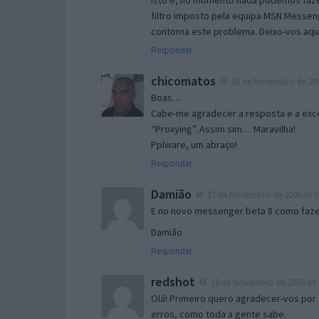
Isto é, no momento nada podemos fazer
filtro imposto pela equipa MSN Messen
contorna este problema. Deixo-vos aqu
Responder
chicomatos
16 de Novembro de 200
Boas…
Cabe-me agradecer a resposta e a exce
“Proxying”. Assim sim… Maravilha!
Pplware, um abraço!
Responder
Damião
17 de Novembro de 2005 às 0
E no novo messenger beta 8 como fazer
Damião
Responder
redshot
18 de Novembro de 2005 às 
Olá! Primeiro quero agradecer-vos por 
erros, como toda a gente sabe.