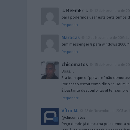
.:. BeEmEr .:.
12 de Novembro de 200
para podermos usar esta beta temos d “
Responder
Marocas
12 de Novembro de 2005 às 
tem messenger 8 para windows 2000 ?
Responder
chicomatos
15 de Novembro de 200
Boas…
Era bom que o “pplware” não demorass
Por acaso estou como diz o “.:. BeEmEr 
É bastante desconfortável ter sempre e
Responder
Vítor M.
15 de Novembro de 2005 às 1
@chicomatos
Peço desde já desculpa pela demora na 