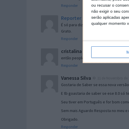
ou recusar o consen
Responder
não exigir o seu co
Reporter
serão aplicadas apen
7 de Novembro de 2005 às 
qualquer momento vol
É só para dizer que ainda não me chego
Grato.
Responder
cristalina
11 de Novembro de 2005 à
M
então people
Responder
Vanessa Silva
11 de Novembro de 2
Gostaria de Saber se essa nova versã
E tb goastaria de saber se ese 8.0 só 
Seu tiver em Português e for bom como
Sem mais Aguardo Resposta no meu e m
Obrigado.
Responder