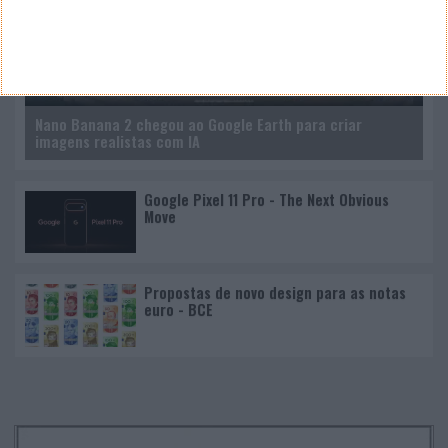
Nano Banana 2 chegou ao Google Earth para criar
imagens realistas com IA
Google Pixel 11 Pro - The Next Obvious
Move
Propostas de novo design para as notas
euro - BCE