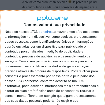
o firefox como browser predefenido
Ja percorri o painel
de control tudo e nada. Tou a comecar a desesperar, ate ja
tentei apagar o explorer na tentativa de forçar o uso do
firefox mas em vao. Kaso te lembres de outra dica fico
agradecido, caso contrario obrigado a mesma
Damos valor à sua privacidade
Responder
Nós e os nossos 1733
parceiros
armazenamos e/ou acedemos
a informações num dispositivo, como cookies, e processamos
Vítor M.
7 de Novembro de 2005 às 01:39
dados pessoais, como identificadores únicos e informações
@Reporter
padrão enviadas por um dispositivo para publicidade e
Desculpa mas o link funciona. Seja como for segue por mail
conteúdos personalizados, medição de publicidade e
o MSn Messenger 8.
conteúdos, pesquisa de audiências e desenvolvimento de
Responder
serviços.
Com a sua permissão, nós e os nossos parceiros
poderemos usar identificação e dados de geolocalização
Vítor M.
precisos através da procura de dispositivos. Poderá clicar para
7 de Novembro de 2005 às 11:21
consentir o processamento por nossa parte e pela parte dos
@Rui
nossos 1733 parceiros, conforme descrito acima. Em
Tens de encontrar o que te falei. Faz da seguinte maneira,
alternativa, pode aceder a informações mais pormenorizadas e
janela iniciar e no topo dessa janela com o botão direito do
alterar as suas preferências antes de consentir ou recusar o
rato faz propriedades. Depois no separador Menu ‘Iniciar’
consentimento.
Tenha em atenção que algum processamento
clica no botão ‘Personalizar’ aí encontrarás no separador
dos seus dados pessoais poderá não exigir o seu
geral a opção para escolheres o Browser com que queres