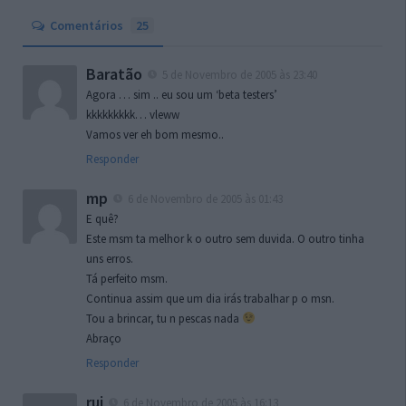
Comentários
25
Baratão
5 de Novembro de 2005 às 23:40
Agora … sim .. eu sou um ‘beta testers’
kkkkkkkkk… vleww
Vamos ver eh bom mesmo..
Responder
mp
6 de Novembro de 2005 às 01:43
E quê?
Este msm ta melhor k o outro sem duvida. O outro tinha
uns erros.
Tá perfeito msm.
Continua assim que um dia irás trabalhar p o msn.
Tou a brincar, tu n pescas nada
Abraço
Responder
rui
6 de Novembro de 2005 às 16:13