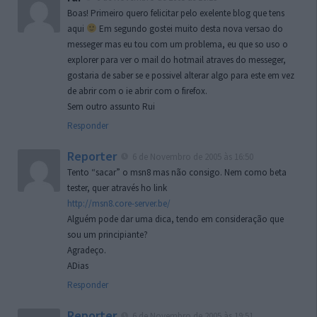
Boas! Primeiro quero felicitar pelo exelente blog que tens
aqui
Em segundo gostei muito desta nova versao do
messeger mas eu tou com um problema, eu que so uso o
explorer para ver o mail do hotmail atraves do messeger,
gostaria de saber se e possivel alterar algo para este em vez
de abrir com o ie abrir com o firefox.
Sem outro assunto Rui
Responder
Reporter
6 de Novembro de 2005 às 16:50
Tento “sacar” o msn8 mas não consigo. Nem como beta
tester, quer através ho link
http://msn8.core-server.be/
Alguém pode dar uma dica, tendo em consideração que
sou um principiante?
Agradeço.
ADias
Responder
Reporter
6 de Novembro de 2005 às 19:51