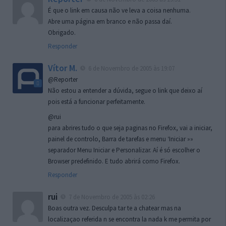
É que o link em causa não ve leva a coisa nenhuma.
Abre uma página em branco e não passa daí.
Obrigado.
Responder
Vítor M.
6 de Novembro de 2005 às 19:07
@Reporter
Não estou a entender a dúvida, segue o link que deixo aí
pois está a funcionar perfeitamente.
@rui
para abrires tudo o que seja paginas no Firefox, vai a iniciar,
painel de controlo, Barra de tarefas e menu ‘Iniciar »»
separador Menu Iniciar e Personalizar. Aí é só escolher o
Browser predefinido. E tudo abrirá como Firefox.
Responder
rui
7 de Novembro de 2005 às 02:26
Boas outra vez. Desculpa tar te a chatear mas na
localizaçao referida n se encontra la nada k me permita por