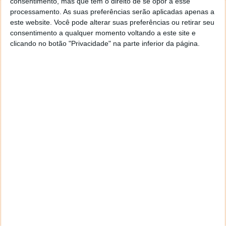
consentimento, mas que tem o direito de se opor a esse
navegar e o gestor de e-mail. Caso não consigas chegar lá,
processamento. As suas preferências serão aplicadas apenas a
vais ao teu Firefox e nas ferramentas ou tools escolhes
este website. Você pode alterar suas preferências ou retirar seu
‘Opções’ ou ‘Options’ icon geral da então janela aberta e
consentimento a qualquer momento voltando a este site e
logo perto do fim encontras um local para colocares um
clicando no botão "Privacidade" na parte inferior da página.
visto que vai obrigar o Firefox a verificar se este é o browser
predefinido.
Responder
Reporter
7 de Novembro de 2005 às 12:57
Aguardo, então, o e-mail, Vitor.
Muito obrigado.
Responder
Reporter
7 de Novembro de 2005 às 19:51
É só para dizer que ainda não me chegou mail algum.
Grato.
Responder
cristalina
11 de Novembro de 2005 às 17:00
então people